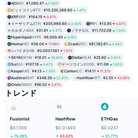
ADI
ADI
¥1,090.47
0.65%
ビットコイン
BTC
¥10,320,388.60
1.47%
XRP
XRP
¥164.15
0.67%
イーサリアム
ETH
¥305,969.60
Pi
PI
¥13.95
2.00%
4.67%
カルダノ
ADA
¥31.91
ソラナ
SOL
¥11,702.08
5.57%
1.20%
Hyperliquid
HYPE
¥9,000.40
3.15%
Heima
HEI
¥38.04
Zcash
ZEC
¥81,182.61
17.99%
4.44%
シバイヌ
SHIB
¥0.0007361
1.07%
SKYAI
SKYAI
¥18.01
Stellar
XLM
¥25.60
39.80%
0.92%
Sui
SUI
¥107.19
ドージコイン
DOGE
¥11.06
0.67%
1.62%
Kaspa
KAS
¥4.13
Canton
CC
¥14.11
1.35%
11.37%
Audiera
BEAT
¥348.29
Hashflow
HFT
¥2.35
22.91%
43.86%
Ondo
ONDO
¥56.02
3.67%
トレンド
Fusionist
Hashflow
ETHGas
$0.1309
$0.01493
$0.0237
70.29%
43.42%
31.77%