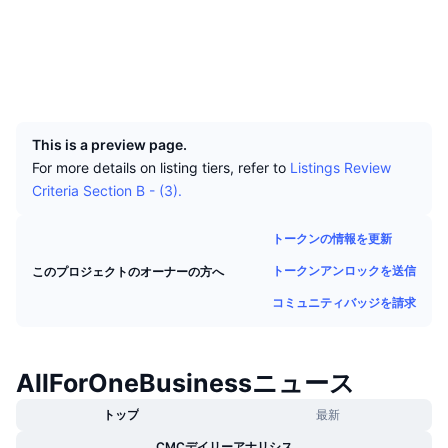
トップトレーダー
記事一覧
取引所の流入/流出
DEX API
コンバーター
リーダーボード
現物
ソーシャルメディア
センチメント
エンタープライズ
ニュースレター
インジケーター
トレンド
デリバティブ
エクスプローラー
explorer.masternodes.online
UCID
5106
料金
CMC Launch
上場予定
恐怖と強欲指数・
This is a preview page.
リソース
CMCラボ
最近追加されたコイン
アルトコインシーズンインデックス
For more details on listing tiers, refer to
Listings Review
Criteria Section B - (3).
CMC Max
上昇率上位＆下落率上位
市場サイクル指標
ドキュメンテーション
トークンの情報を更新
トップニュース
訪問数最多
ビットコインのドミナンス
トークンアンロックを送信
このプロジェクトのオーナーの方へ
よくある質問
Telegramボット
コミュニティバッジを請求
コミュニティセンチメント
CoinMarketCap 20インデックス
AIインテグレーション
広告掲載について
チェーンランキング
CoinMarketCap 100インデックス
AllForOneBusinessニュース
CMCエージェントハブ
予測市場
トップ
最新
ETFフロー
サイトウィジェット
スキルマーケットプレイス
CMCデイリーアナリシス