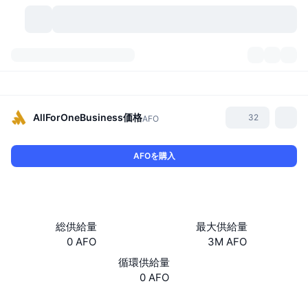
暗号資産
ダッシュボード
暗号資産
DexScan
市場数
ランキング
AllForOneBusiness
価格
32
AFO
シグナル
取引所
カテゴリー
New
市況概要
AFOを購入
人気急上昇
コミュニティ
過去のスナップショット
現物市場
中央集権型取引所
新規
フィード
API
トークンのロック解除
暗号資産の数
現物
総供給量
最大供給量
0 AFO
3M AFO
値上がり銘柄
トピック
利回り
プロダクト
ビットコイントレジャリー
デリバティブ
API
循環供給量
ミームエクスプローラー
0 AFO
ライブ
実世界資産
BNBトレジャリー
プロダクト
暗号資産API
分散型取引所
ウェブサイト
Website
Whitepaper