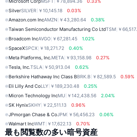
Microsoft Corp
MSFT
￥78,894.36
0.33%
Silver
SILVER
￥10,145.18
0.03%
Amazon.com Inc
AMZN
￥43,280.64
0.38%
Taiwan Semiconductor Manufacturing Co Ltd
TSM
￥66,517
Broadcom Inc
AVGO
￥67,281.45
1.02%
SpaceX
SPCX
￥18,271.72
0.40%
Meta Platforms, Inc.
META
￥93,158.98
0.27%
Tesla, Inc.
TSLA
￥50,913.04
0.62%
Berkshire Hathaway Inc Class B
BRK.B
￥82,589.5
0.59%
Eli Lilly And Co
LLY
￥189,230.48
0.25%
Micron Technology Inc
MU
￥142,438.56
2.04%
SK Hynix
SKHY
￥22,511.13
0.96%
JPmorgan Chase & Co
JPM
￥56,456.23
0.06%
Walmart Inc
WMT
￥17,622.13
0.70%
最も閲覧数の多い暗号資産