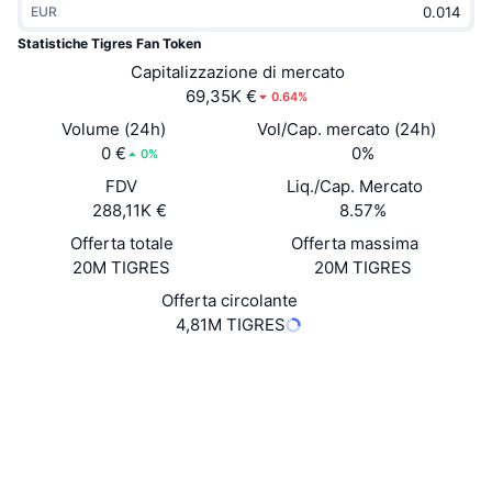
EUR
Di tendenza
ETF crypto
Impara
CMC MCP
Statistiche Tigres Fan Token
Novità
Capitalizzazione di mercato
ETF su Bitcoin
x402
Notizie
69,35K €
0.64%
Cripto
ETF su Ethereum
Volume (24h)
Vol/Cap. mercato (24h)
Academy
0 €
0%
0%
Politica
FDV
Liq./Cap. Mercato
Analisi tecnica
Ricerca
288,11K €
8.57%
Sport
Offerta totale
Offerta massima
RSI
Video
20M TIGRES
20M TIGRES
Finanza
MACD
Offerta circolante
Glossario
4,81M TIGRES
Tecnologia
Sito web
Website
Derivati
Campagne
NFT
Social
Panoramica
Airdrop
Contratti
Statistiche NFT generali
0x7308...139d54
Liquidazioni
2.7
Diamanti ricompensa
Valutazione (CertiK)