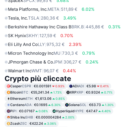
SpaceX
SPCX
99,93 €
5.68%
Meta Platforms, Inc.
META
511,89 €
6.02%
Tesla, Inc.
TSLA
280,36 €
3.49%
Berkshire Hathaway Inc Class B
BRK.B
445,86 €
0.31%
SK Hynix
SKHY
127,59 €
0.70%
Eli Lilly And Co
LLY
975,32 €
2.39%
Micron Technology Inc
MU
730,3 €
0.79%
JPmorgan Chase & Co
JPM
306,27 €
0.24%
Walmart Inc
WMT
96,07 €
0.44%
Crypto più cliccate
Casper
CSPR
€0.001591
ADI
ADI
€5.98
0.93%
0.41%
Bitcoin
BTC
€55,241.34
XRP
XRP
€0.9324
1.73%
0.71%
Ethereum
ETH
€1,613.06
0.85%
Cardano
ADA
€0.1695
Solana
SOL
€63.73
6.30%
1.30%
Pi
PI
€0.07167
Hyperliquid
HYPE
€47.47
0.08%
4.40%
Shiba Inu
SHIB
€0.000004284
2.00%
Zcash
ZEC
€422.24
3.06%