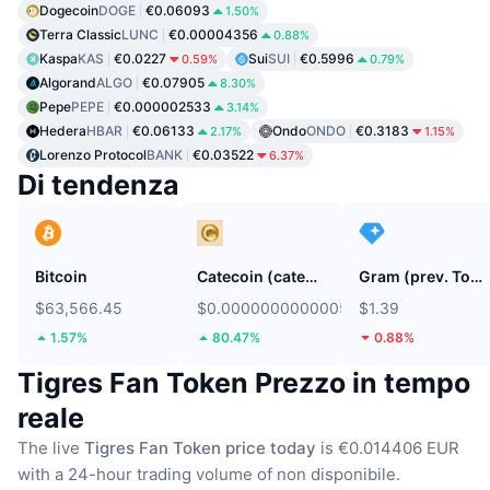
Dogecoin
DOGE
€0.06093
1.50%
Terra Classic
LUNC
€0.00004356
0.88%
Kaspa
KAS
€0.0227
Sui
SUI
€0.5996
0.59%
0.79%
Algorand
ALGO
€0.07905
8.30%
Pepe
PEPE
€0.000002533
3.14%
Hedera
HBAR
€0.06133
Ondo
ONDO
€0.3183
2.17%
1.15%
Lorenzo Protocol
BANK
€0.03522
6.37%
Di tendenza
Bitcoin
Catecoin (catecoin.shop)
Gram (prev. Toncoin)
$63,566.45
$0.0000000000005372
$1.39
1.57%
80.47%
0.88%
Tigres Fan Token Prezzo in tempo
reale
The live
Tigres Fan Token price today
is €0.014406 EUR
with a 24-hour trading volume of non disponibile.