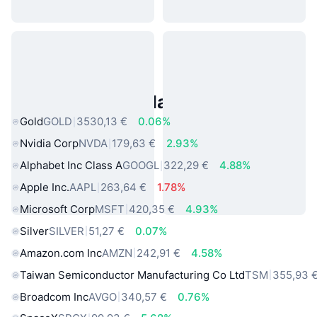
Asset reali popolari
Gold
GOLD
3530,13 €
0.06%
Nvidia Corp
NVDA
179,63 €
2.93%
Alphabet Inc Class A
GOOGL
322,29 €
4.88%
Apple Inc.
AAPL
263,64 €
1.78%
Microsoft Corp
MSFT
420,35 €
4.93%
Silver
SILVER
51,27 €
0.07%
Amazon.com Inc
AMZN
242,91 €
4.58%
Taiwan Semiconductor Manufacturing Co Ltd
TSM
355,93 
Broadcom Inc
AVGO
340,57 €
0.76%