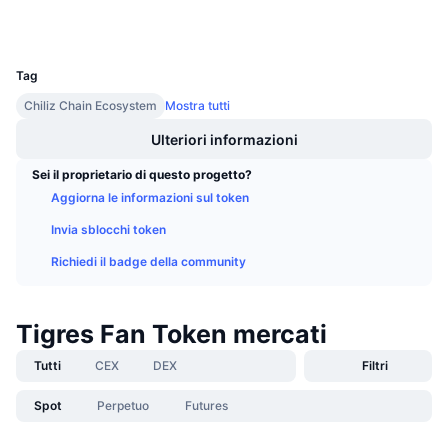
Prossime vendite
Esploratori
scan.chiliz.com
Tassi di finanziamento
Impara e guadagna
UCID
22965
Tag
Calendari
Chiliz Chain Ecosystem
Mostra tutti
Ulteriori informazioni
Calendario ICO
Sei il proprietario di questo progetto?
Calendario eventi
Aggiorna le informazioni sul token
Invia sblocchi token
Richiedi il badge della community
Tigres Fan Token mercati
Tutti
CEX
DEX
Filtri
Spot
Perpetuo
Futures