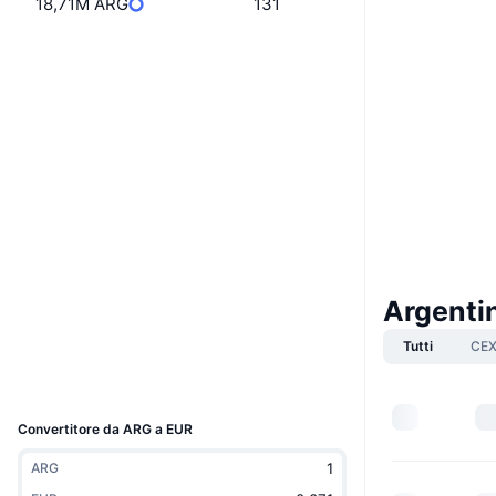
18,71M ARG
131
Boost
Website
Whitepaper
Sito web
Social
BX8VbH...vXUkwM
Contratti
3.8
Valutazione (CertiK)
chiliscan.com
Esploratori
Argenti
Wallets
Tutti
CE
UCID
10430
Convertitore da ARG a EUR
ARG