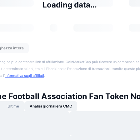
Loading data...
ghezza intera
pagina può contenere link di affiliazione. CoinMarketCap può ricevere un compenso se vis
ui determinate azioni, tra cui l'iscrizione e l'esecuzione di transazioni, tramite queste p
a l'
Informativa sugli affiliati
.
e Football Association Fan Token No
Ultime
Analisi giornaliera CMC