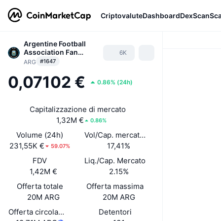
Criptovalute
Dashboard
DexScan
Sc
Argentine Football
Association Fan
6K
Token
#1647
ARG
0,07102 €
0.86%
(
24h
)
Capitalizzazione di mercato
1,32M €
0.86%
Volume (24h)
Vol/Cap. mercato (24h)
231,55K €
17,41%
59.07%
FDV
Liq./Cap. Mercato
1,42M €
2.15%
Offerta totale
Offerta massima
20M ARG
20M ARG
Offerta circolante
Detentori