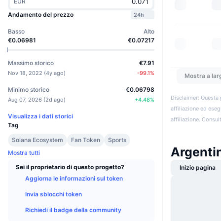
EUR
Andamento del prezzo
24h
Basso
Alto
€0.06981
€0.07217
Massimo storico
€7.91
Nov 18, 2022
(
4y ago
)
-99.1
%
Mostra a lar
Minimo storico
€0.06798
Disclaimer: Questa 
Aug 07, 2026
(
2d ago
)
+
4.48
%
affiliazione ed eseg
Visualizza i dati storici
affiliazione. Consult
Tag
Solana Ecosystem
Fan Token
Sports
Argentin
Mostra tutti
Sei il proprietario di questo progetto?
Inizio pagina
Aggiorna le informazioni sul token
Invia sblocchi token
Richiedi il badge della community