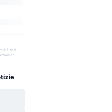
iti i link di
iattaforme di
tizie