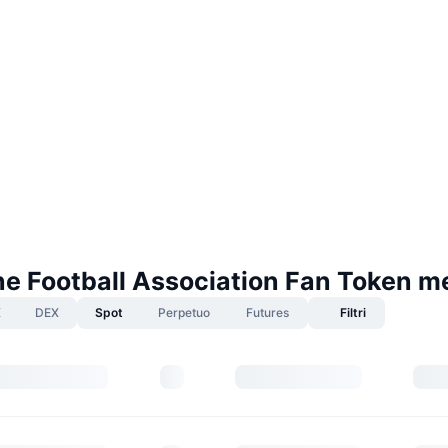
ne Football Association Fan Token m
X
DEX
Spot
Perpetuo
Futures
Filtri