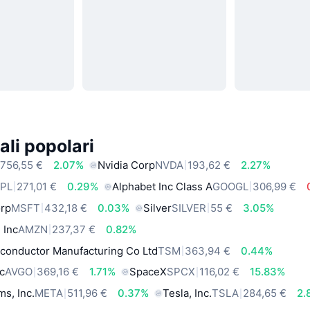
ali popolari
756,55 €
2.07%
Nvidia Corp
NVDA
193,62 €
2.27%
PL
271,01 €
0.29%
Alphabet Inc Class A
GOOGL
306,99 €
orp
MSFT
432,18 €
0.03%
Silver
SILVER
55 €
3.05%
 Inc
AMZN
237,37 €
0.82%
conductor Manufacturing Co Ltd
TSM
363,94 €
0.44%
c
AVGO
369,16 €
1.71%
SpaceX
SPCX
116,02 €
15.83%
ms, Inc.
META
511,96 €
0.37%
Tesla, Inc.
TSLA
284,65 €
2.