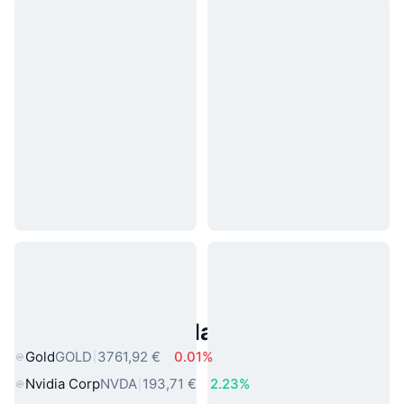
Asset reali popolari
Gold
GOLD
3761,92 €
0.01%
Nvidia Corp
NVDA
193,71 €
2.23%