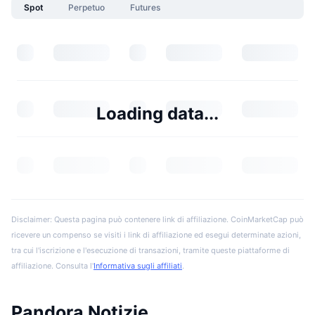
Spot
Perpetuo
Futures
Loading data...
Disclaimer: Questa pagina può contenere link di affiliazione. CoinMarketCap può
ricevere un compenso se visiti i link di affiliazione ed esegui determinate azioni,
tra cui l'iscrizione e l'esecuzione di transazioni, tramite queste piattaforme di
affiliazione. Consulta l'
Informativa sugli affiliati
.
Pandora Notizie