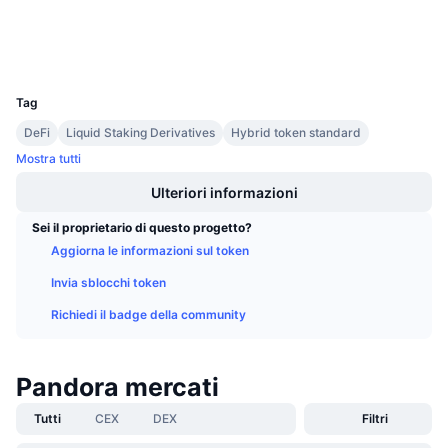
Esploratori
Prossime vendite
Tassi di finanziamento
Impara e guadagna
Wallets
UCID
29291
Calendari
Tag
DeFi
Liquid Staking Derivatives
Hybrid token standard
Calendario ICO
Mostra tutti
Calendario eventi
Ulteriori informazioni
Sei il proprietario di questo progetto?
Aggiorna le informazioni sul token
Invia sblocchi token
Richiedi il badge della community
Pandora mercati
Tutti
CEX
DEX
Filtri