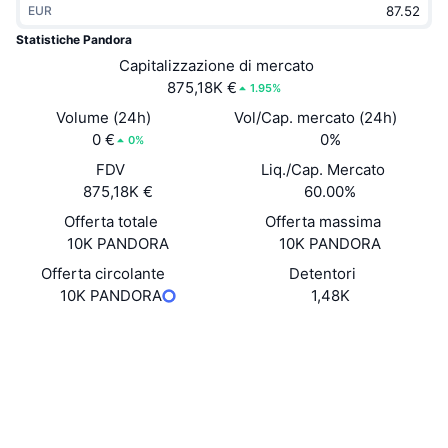
EUR
Di tendenza
ETF crypto
Impara
CMC MCP
Statistiche Pandora
Novità
Capitalizzazione di mercato
ETF su Bitcoin
x402
Notizie
875,18K €
1.95%
Cripto
ETF su Ethereum
Volume (24h)
Vol/Cap. mercato (24h)
Academy
0 €
0%
0%
Politica
FDV
Liq./Cap. Mercato
Analisi tecnica
Ricerca
875,18K €
60.00%
Sport
Offerta totale
Offerta massima
RSI
Video
10K PANDORA
10K PANDORA
Finanza
MACD
Offerta circolante
Detentori
Glossario
10K PANDORA
1,48K
Tecnologia
Sito web
Website
Derivati
Campagne
Social
NFT
Panoramica
Airdrop
Contratti
0x9e9f...8f0413
3.1
Valutazione (CertiK)
Statistiche NFT generali
Liquidazioni
Diamanti ricompensa
etherscan.io