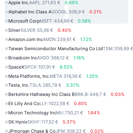
Apple Inc.
AAPL
271,63 €
0.49%
Alphabet Inc Class A
GOOGL
308,9 €
0.21%
Microsoft Corp
MSFT
434,99 €
0.58%
Silver
SILVER
55,06 €
0.40%
Amazon.com Inc
AMZN
239,61 €
1.72%
Taiwan Semiconductor Manufacturing Co Ltd
TSM
359,89 
Broadcom Inc
AVGO
368,12 €
1.16%
SpaceX
SPCX
107,91 €
8.53%
Meta Platforms, Inc.
META
516,56 €
1.20%
Tesla, Inc.
TSLA
285,78 €
3.37%
Berkshire Hathaway Inc Class B
BRK.B
449,7 €
0.93%
Eli Lilly And Co
LLY
1022,58 €
0.85%
Micron Technology Inc
MU
750,21 €
1.64%
SK Hynix
SKHY
117,52 €
5.37%
JPmorgan Chase & Co
JPM
308,23 €
0.02%