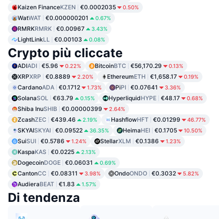
Kaizen Finance
KZEN
€0.0002035
0.50%
Wat
WAT
€0.000000201
0.67%
RMRK
RMRK
€0.00967
3.43%
LightLink
LL
€0.00103
0.08%
Crypto più cliccate
ADI
ADI
€5.96
Bitcoin
BTC
€56,170.29
0.22%
0.13%
XRP
XRP
€0.8889
Ethereum
ETH
€1,658.17
2.20%
0.19%
Cardano
ADA
€0.1712
Pi
PI
€0.07641
1.73%
3.36%
Solana
SOL
€63.79
Hyperliquid
HYPE
€48.17
0.15%
0.68%
Shiba Inu
SHIB
€0.00000399
2.64%
Zcash
ZEC
€439.46
Hashflow
HFT
€0.01299
2.19%
46.77%
SKYAI
SKYAI
€0.09522
Heima
HEI
€0.1705
36.35%
10.50%
Sui
SUI
€0.5786
Stellar
XLM
€0.1386
1.24%
1.23%
Kaspa
KAS
€0.0225
2.13%
Dogecoin
DOGE
€0.06031
0.69%
Canton
CC
€0.08311
Ondo
ONDO
€0.3032
3.98%
5.82%
Audiera
BEAT
€1.83
1.57%
Di tendenza