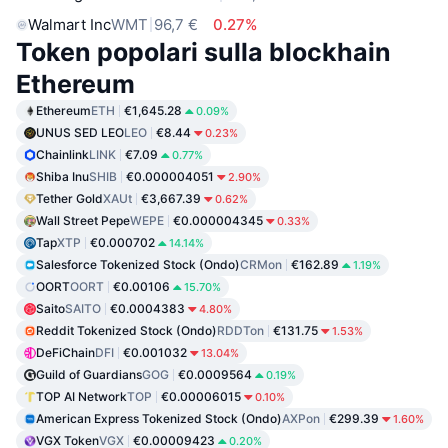
Walmart Inc
WMT
96,7 €
0.27%
Token popolari sulla blockhain
Ethereum
Ethereum
ETH
€1,645.28
0.09%
UNUS SED LEO
LEO
€8.44
0.23%
Chainlink
LINK
€7.09
0.77%
Shiba Inu
SHIB
€0.000004051
2.90%
Tether Gold
XAUt
€3,667.39
0.62%
Wall Street Pepe
WEPE
€0.000004345
0.33%
Tap
XTP
€0.000702
14.14%
Salesforce Tokenized Stock (Ondo)
CRMon
€162.89
1.19%
OORT
OORT
€0.00106
15.70%
Saito
SAITO
€0.0004383
4.80%
Reddit Tokenized Stock (Ondo)
RDDTon
€131.75
1.53%
DeFiChain
DFI
€0.001032
13.04%
Guild of Guardians
GOG
€0.0009564
0.19%
TOP AI Network
TOP
€0.00006015
0.10%
American Express Tokenized Stock (Ondo)
AXPon
€299.39
1.60%
VGX Token
VGX
€0.00009423
0.20%