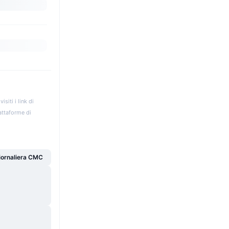
iti i link di
iattaforme di
giornaliera CMC