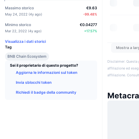
Massimo storico
€9.63
May 24, 2022
(
4y ago
)
-99.48
%
Minimo storico
€0.04277
Mar 22, 2022
(
4y ago
)
+
17.57
%
Visualizza i dati storici
Tag
Mostra a lar
BNB Chain Ecosystem
Disclaimer: Questa 
Sei il proprietario di questo progetto?
affiliazione ed eseg
Aggiorna le informazioni sul token
affiliazione. Consult
Invia sblocchi token
Richiedi il badge della community
Metacraf