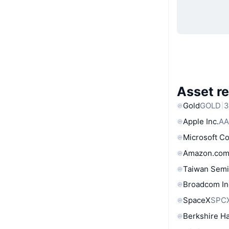
Asset re
Gold
GOLD
3
Apple Inc.
AA
Microsoft C
Amazon.com
Taiwan Semi
Broadcom In
SpaceX
SPC
Berkshire Ha