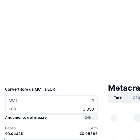
Sito web
Website
Social
Contratti
0xdf67...c1eceb
3.4
Valutazione (CertiK)
Audits
bscscan.com
Esploratori
Wallets
UCID
16946
Metacra
Convertitore da MCT a EUR
Tutti
CE
MCT
EUR
Andamento del prezzo
24h
Basso
Alto
€0.04825
€0.05586