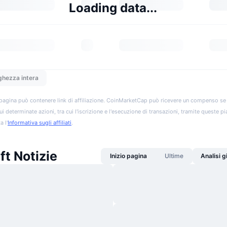
Loading data...
ghezza intera
pagina può contenere link di affiliazione. CoinMarketCap può ricevere un compenso se vis
ui determinate azioni, tra cui l'iscrizione e l'esecuzione di transazioni, tramite queste p
a l'
Informativa sugli affiliati
.
t Notizie
Inizio pagina
Ultime
Analisi 