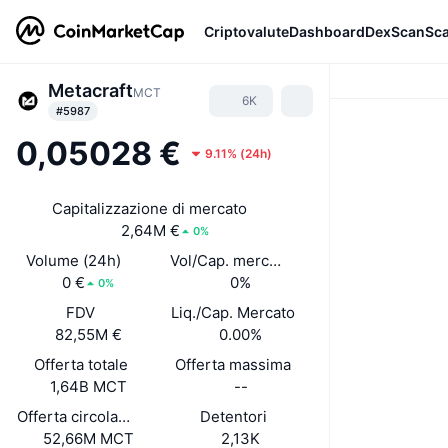
Criptovalute
Dashboard
DexScan
Sc
Metacraft
MCT
6K
#5987
0,05028 €
9.11%
(
24h
)
Capitalizzazione di mercato
2,64M €
0%
Volume (24h)
Vol/Cap. mercato (24h)
0 €
0%
0%
FDV
Liq./Cap. Mercato
82,55M €
0.00%
Offerta totale
Offerta massima
1,64B MCT
--
Offerta circolante auto-dichiarata
Detentori
52,66M MCT
2,13K