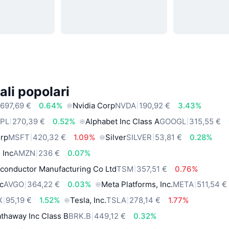
ali popolari
697,69 €
0.64%
Nvidia Corp
NVDA
190,92 €
3.43%
PL
270,39 €
0.52%
Alphabet Inc Class A
GOOGL
315,55 €
orp
MSFT
420,32 €
1.09%
Silver
SILVER
53,81 €
0.28%
 Inc
AMZN
236 €
0.07%
conductor Manufacturing Co Ltd
TSM
357,51 €
0.76%
c
AVGO
364,22 €
0.03%
Meta Platforms, Inc.
META
511,54 €
X
95,19 €
1.52%
Tesla, Inc.
TSLA
278,14 €
1.77%
thaway Inc Class B
BRK.B
449,12 €
0.32%