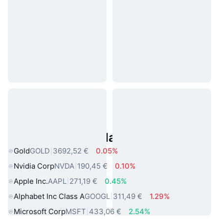
Asset reali popolari
Gold
GOLD
3692,52 €
0.05%
Nvidia Corp
NVDA
190,45 €
0.10%
Apple Inc.
AAPL
271,19 €
0.45%
Alphabet Inc Class A
GOOGL
311,49 €
1.29%
Microsoft Corp
MSFT
433,06 €
2.54%