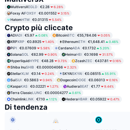
MultiversX
EGLD
€2.28
6.28%
Foxsy AI
FOXSY
€0.001552
3.15%
Hatom
HTM
€0.01315
5.54%
Crypto più cliccate
ADI
ADI
€5.97
Bitcoin
BTC
€55,784.06
0.08%
0.05%
XRP
XRP
€0.8925
Ethereum
ETH
€1,648.41
1.40%
0.46%
Pi
PI
€0.07609
Cardano
ADA
€0.1732
5.58%
5.20%
Solana
SOL
€62.99
Heima
HEI
€0.1698
0.90%
31.57%
Hyperliquid
HYPE
€48.28
Zcash
ZEC
€437.81
0.73%
0.16%
Shiba Inu
SHIB
€0.000004066
2.32%
Stellar
XLM
€0.14
SKYAI
SKYAI
€0.08515
0.24%
55.91%
Sui
SUI
€0.5863
Dogecoin
DOGE
€0.06013
0.94%
0.16%
Kaspa
KAS
€0.02221
Audiera
BEAT
€1.77
1.27%
9.44%
Terra Classic
LUNC
€0.00004277
0.61%
Chainlink
LINK
€7.10
Hedera
HBAR
€0.05922
1.12%
0.47%
Di tendenza