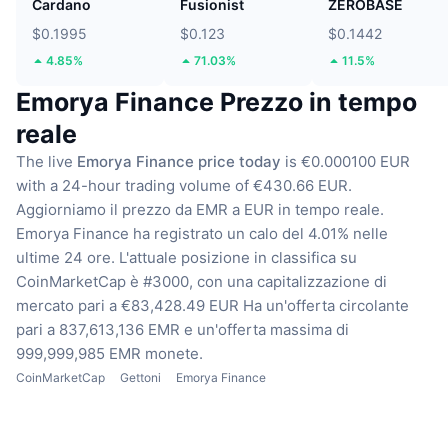
Cardano
Fusionist
ZEROBASE
$0.1995
$0.123
$0.1442
4.85%
71.03%
11.5%
Emorya Finance Prezzo in tempo
reale
The live
Emorya Finance price today
is €0.000100 EUR
with a 24-hour trading volume of €430.66 EUR.
Aggiorniamo il prezzo da EMR a EUR in tempo reale.
Emorya Finance ha registrato un calo del 4.01% nelle
ultime 24 ore.
L'attuale posizione in classifica su
CoinMarketCap è #3000, con una capitalizzazione di
mercato pari a €83,428.49 EUR
Ha un'offerta circolante
pari a 837,613,136 EMR
e un'offerta massima di
999,999,985 EMR monete.
CoinMarketCap
Gettoni
Emorya Finance