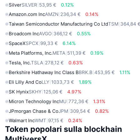
Silver
SILVER
53,95 €
0.12%
Amazon.com Inc
AMZN
236,34 €
0.14%
Taiwan Semiconductor Manufacturing Co Ltd
TSM
364,84 
Broadcom Inc
AVGO
366,12 €
0.55%
SpaceX
SPCX
99,33 €
6.14%
Meta Platforms, Inc.
META
511,39 €
0.19%
Tesla, Inc.
TSLA
278,12 €
0.63%
Berkshire Hathaway Inc Class B
BRK.B
453,95 €
1.11%
Eli Lilly And Co
LLY
1033,73 €
1.89%
SK Hynix
SKHY
125,06 €
4.97%
Micron Technology Inc
MU
772,36 €
1.31%
JPmorgan Chase & Co
JPM
309,54 €
0.82%
Walmart Inc
WMT
97,15 €
0.24%
Token popolari sulla blockhain
MultiversX