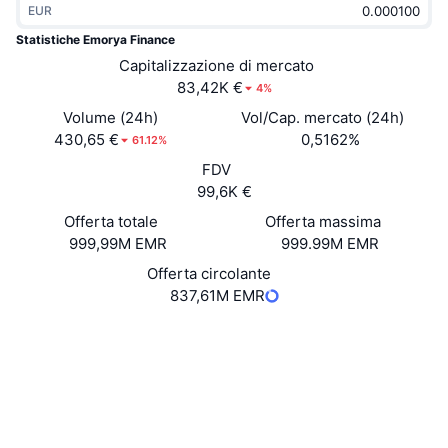
EUR
Di tendenza
ETF crypto
Impara
CMC MCP
Statistiche Emorya Finance
Novità
Capitalizzazione di mercato
ETF su Bitcoin
x402
Notizie
83,42K €
4%
Cripto
ETF su Ethereum
Volume (24h)
Vol/Cap. mercato (24h)
Academy
430,65 €
0,5162%
61.12%
Politica
FDV
Analisi tecnica
Ricerca
99,6K €
Sport
Offerta totale
Offerta massima
RSI
Video
999,99M EMR
999.99M EMR
Finanza
MACD
Offerta circolante
Glossario
837,61M EMR
Tecnologia
Sito web
Website
Whitepaper
Derivati
Campagne
NFT
Social
Panoramica
Airdrop
Contratti
EMR-d10ed9
Statistiche NFT generali
Liquidazioni
Diamanti ricompensa
Esploratori
explorer.multiversx.com