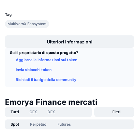
UCID
Prossime vendite
25612
Tassi di finanziamento
Impara e guadagna
Tag
MultiversX Ecosystem
Calendari
Boost
Ulteriori informazioni
Calendario ICO
Sei il proprietario di questo progetto?
Calendario eventi
Aggiorna le informazioni sul token
Invia sblocchi token
Richiedi il badge della community
Emorya Finance mercati
Tutti
CEX
DEX
Filtri
Spot
Perpetuo
Futures