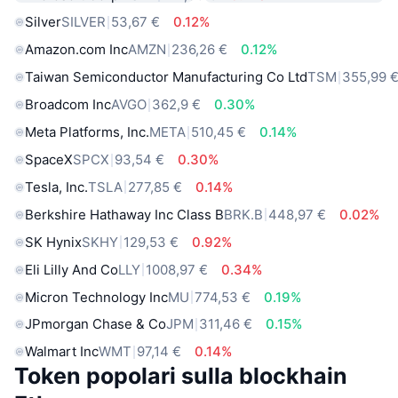
Silver
SILVER
53,67 €
0.12%
Amazon.com Inc
AMZN
236,26 €
0.12%
Taiwan Semiconductor Manufacturing Co Ltd
TSM
355,99 
Broadcom Inc
AVGO
362,9 €
0.30%
Meta Platforms, Inc.
META
510,45 €
0.14%
SpaceX
SPCX
93,54 €
0.30%
Tesla, Inc.
TSLA
277,85 €
0.14%
Berkshire Hathaway Inc Class B
BRK.B
448,97 €
0.02%
SK Hynix
SKHY
129,53 €
0.92%
Eli Lilly And Co
LLY
1008,97 €
0.34%
Micron Technology Inc
MU
774,53 €
0.19%
JPmorgan Chase & Co
JPM
311,46 €
0.15%
Walmart Inc
WMT
97,14 €
0.14%
Token popolari sulla blockhain