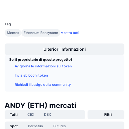
Prossime vendite
Wallets
Tassi di finanziamento
Impara e guadagna
UCID
29879
Tag
Calendari
Memes
Ethereum Ecosystem
Mostra tutti
Boost
Calendario ICO
Ulteriori informazioni
Calendario eventi
Sei il proprietario di questo progetto?
Aggiorna le informazioni sul token
Invia sblocchi token
Richiedi il badge della community
ANDY (ETH) mercati
Tutti
CEX
DEX
Filtri
Spot
Perpetuo
Futures