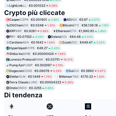
0.19%
LightLink
LL
€0.001032
0.08%
Crypto più cliccate
Casper
CSPR
€0.001601
ADI
ADI
€5.97
0.86%
0.07%
ZIGChain
ZIG
€0.0348
Bitcoin
BTC
€56,136.18
1.30%
1.18%
XRP
XRP
€0.9261
Ethereum
ETH
€1,660.92
0.68%
2.66%
Pi
PI
€0.07552
Solana
SOL
€64.46
4.26%
0.54%
Cardano
ADA
€0.1642
Zcash
ZEC
€449.47
1.54%
3.03%
Hyperliquid
HYPE
€49.27
2.43%
Shiba Inu
SHIB
€0.00000424
1.94%
Lorenzo Protocol
BANK
€0.03751
16.51%
Pump.fun
PUMP
€0.002097
2.19%
Dogecoin
DOGE
€0.06076
Sui
SUI
€0.5992
0.28%
0.67%
Stellar
XLM
€0.1449
Bittensor
TAO
€170.32
1.75%
1.30%
Terra Classic
LUNC
€0.00004332
0.39%
Ondo
ONDO
€0.3255
0.65%
Di tendenza