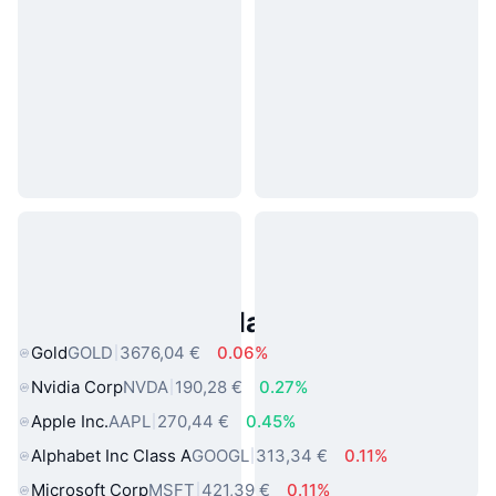
Asset reali popolari
Gold
GOLD
3676,04 €
0.06%
Nvidia Corp
NVDA
190,28 €
0.27%
Apple Inc.
AAPL
270,44 €
0.45%
Alphabet Inc Class A
GOOGL
313,34 €
0.11%
Microsoft Corp
MSFT
421,39 €
0.11%