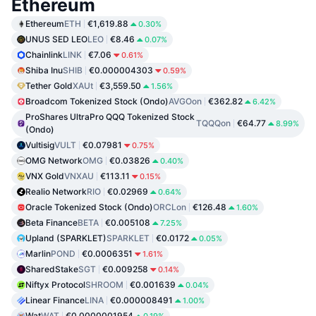
Ethereum
Ethereum
ETH
€1,619.88
0.30%
UNUS SED LEO
LEO
€8.46
0.07%
Chainlink
LINK
€7.06
0.61%
Shiba Inu
SHIB
€0.000004303
0.59%
Tether Gold
XAUt
€3,559.50
1.56%
Broadcom Tokenized Stock (Ondo)
AVGOon
€362.82
6.42%
ProShares UltraPro QQQ Tokenized Stock
TQQQon
€64.77
8.99%
(Ondo)
Vultisig
VULT
€0.07981
0.75%
OMG Network
OMG
€0.03826
0.40%
VNX Gold
VNXAU
€113.11
0.15%
Realio Network
RIO
€0.02969
0.64%
Oracle Tokenized Stock (Ondo)
ORCLon
€126.48
1.60%
Beta Finance
BETA
€0.005108
7.25%
Upland (SPARKLET)
SPARKLET
€0.0172
0.05%
Marlin
POND
€0.0006351
1.61%
SharedStake
SGT
€0.009258
0.14%
Niftyx Protocol
SHROOM
€0.001639
0.04%
Linear Finance
LINA
€0.000008491
1.00%
Wat
WAT
€0.0000001954