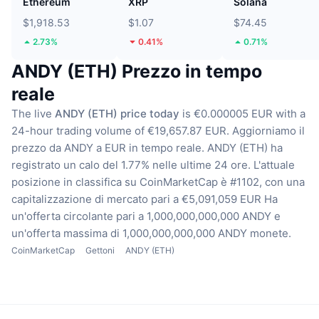
Ethereum
XRP
Solana
$1,918.53
$1.07
$74.45
2.73%
0.41%
0.71%
ANDY (ETH) Prezzo in tempo
reale
The live
ANDY (ETH) price today
is €0.000005 EUR with a
24-hour trading volume of €19,657.87 EUR.
Aggiorniamo il
prezzo da ANDY a EUR in tempo reale.
ANDY (ETH) ha
registrato un calo del 1.77% nelle ultime 24 ore.
L'attuale
posizione in classifica su CoinMarketCap è #1102, con una
capitalizzazione di mercato pari a €5,091,059 EUR
Ha
un'offerta circolante pari a 1,000,000,000,000 ANDY
e
un'offerta massima di 1,000,000,000,000 ANDY monete.
CoinMarketCap
Gettoni
ANDY (ETH)