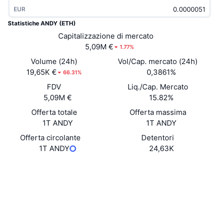
Di tendenza
ETF crypto
EUR
Impara
CMC MCP
Statistiche ANDY (ETH)
Novità
ETF su Bitcoin
Capitalizzazione di mercato
x402
Notizie
5,09M €
1.77%
Cripto
ETF su Ethereum
Volume (24h)
Vol/Cap. mercato (24h)
Academy
19,65K €
0,3861%
66.31%
Politica
Analisi tecnica
FDV
Liq./Cap. Mercato
Ricerca
5,09M €
15.82%
Sport
RSI
Video
Offerta totale
Offerta massima
1T ANDY
1T ANDY
Finanza
MACD
Glossario
Offerta circolante
Detentori
1T ANDY
24,63K
Tecnologia
Derivati
Campagne
Sito web
Website
Social
NFT
Panoramica
Airdrop
Contratti
0x68bb...7fc91e
3.8
Statistiche NFT generali
Valutazione (CertiK)
Liquidazioni
Diamanti ricompensa
Esploratori
etherscan.io