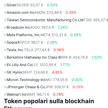
Silver
SILVER
53,57 €
0.54%
Amazon.com Inc
AMZN
235,89 €
0.29%
Taiwan Semiconductor Manufacturing Co Ltd
TSM
365,37 
Broadcom Inc
AVGO
367,4 €
1.24%
Meta Platforms, Inc.
META
512,32 €
0.29%
SpaceX
SPCX
96,17 €
2.38%
Tesla, Inc.
TSLA
277,44 €
0.56%
Berkshire Hathaway Inc Class B
BRK.B
454,76 €
1.02%
Eli Lilly And Co
LLY
1032,95 €
1.77%
SK Hynix
SKHY
124,68 €
4.85%
Micron Technology Inc
MU
778,05 €
0.40%
JPmorgan Chase & Co
JPM
309,51 €
0.70%
Walmart Inc
WMT
96,71 €
0.78%
Token popolari sulla blockhain