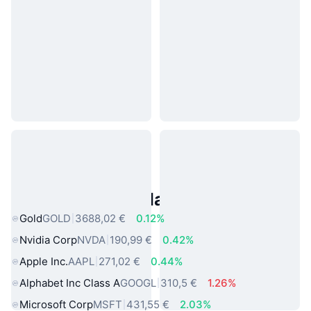
Asset reali popolari
Gold
GOLD
3688,02 €
0.12%
Nvidia Corp
NVDA
190,99 €
0.42%
Apple Inc.
AAPL
271,02 €
0.44%
Alphabet Inc Class A
GOOGL
310,5 €
1.26%
Microsoft Corp
MSFT
431,55 €
2.03%