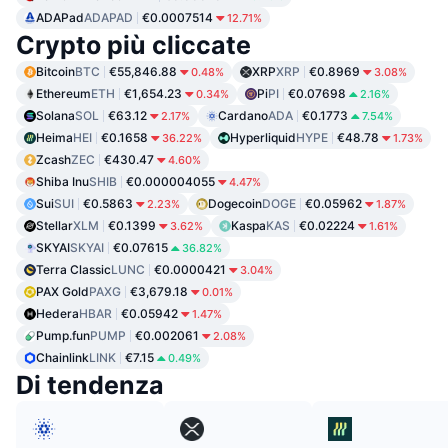
ADAPad
ADAPAD
€0.0007514
12.71%
Crypto più cliccate
Bitcoin
BTC
€55,846.88
XRP
XRP
€0.8969
0.48%
3.08%
Ethereum
ETH
€1,654.23
Pi
PI
€0.07698
0.34%
2.16%
Solana
SOL
€63.12
Cardano
ADA
€0.1773
2.17%
7.54%
Heima
HEI
€0.1658
Hyperliquid
HYPE
€48.78
36.22%
1.73%
Zcash
ZEC
€430.47
4.60%
Shiba Inu
SHIB
€0.000004055
4.47%
Sui
SUI
€0.5863
Dogecoin
DOGE
€0.05962
2.23%
1.87%
Stellar
XLM
€0.1399
Kaspa
KAS
€0.02224
3.62%
1.61%
SKYAI
SKYAI
€0.07615
36.82%
Terra Classic
LUNC
€0.0000421
3.04%
PAX Gold
PAXG
€3,679.18
0.01%
Hedera
HBAR
€0.05942
1.47%
Pump.fun
PUMP
€0.002061
2.08%
Chainlink
LINK
€7.15
0.49%
Di tendenza