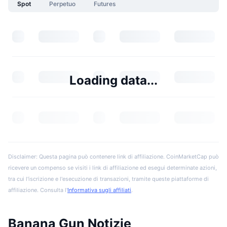
Spot
Perpetuo
Futures
Loading data...
Disclaimer: Questa pagina può contenere link di affiliazione. CoinMarketCap può
ricevere un compenso se visiti i link di affiliazione ed esegui determinate azioni,
tra cui l'iscrizione e l'esecuzione di transazioni, tramite queste piattaforme di
affiliazione. Consulta l'
Informativa sugli affiliati
.
Banana Gun Notizie