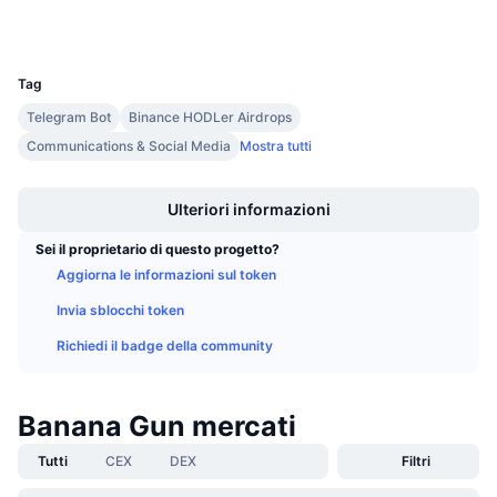
Wallets
Prossime vendite
Tassi di finanziamento
Impara e guadagna
UCID
28066
Tag
Calendari
Telegram Bot
Binance HODLer Airdrops
Communications & Social Media
Mostra tutti
Calendario ICO
Boost
Ulteriori informazioni
Calendario eventi
Sei il proprietario di questo progetto?
Aggiorna le informazioni sul token
Invia sblocchi token
Richiedi il badge della community
Banana Gun mercati
Tutti
CEX
DEX
Filtri