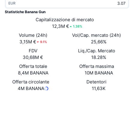
EUR
Di tendenza
ETF crypto
Impara
CMC MCP
Statistiche Banana Gun
Novità
Capitalizzazione di mercato
ETF su Bitcoin
x402
Notizie
12,3M €
1.38%
Cripto
ETF su Ethereum
Volume (24h)
Vol/Cap. mercato (24h)
Academy
3,15M €
25,66%
9.1%
Politica
FDV
Liq./Cap. Mercato
Analisi tecnica
Ricerca
30,68M €
18.28%
Sport
Offerta totale
Offerta massima
RSI
Video
8,4M BANANA
10M BANANA
Finanza
MACD
Offerta circolante
Detentori
Glossario
4M BANANA
11,63K
Tecnologia
Sito web
Website
Derivati
Campagne
Social
NFT
Panoramica
Airdrop
Contratti
0x38e6...9130b4
3.7
Valutazione (CertiK)
Statistiche NFT generali
Liquidazioni
Diamanti ricompensa
Esploratori
etherscan.io