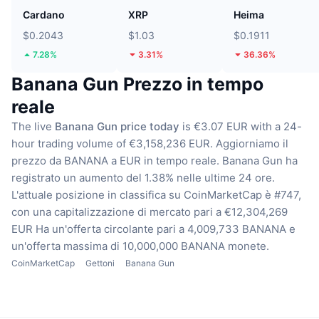
Cardano
XRP
Heima
$0.2043
$1.03
$0.1911
7.28%
3.31%
36.36%
Banana Gun Prezzo in tempo
reale
The live
Banana Gun price today
is €3.07 EUR with a 24-
hour trading volume of €3,158,236 EUR.
Aggiorniamo il
prezzo da BANANA a EUR in tempo reale.
Banana Gun ha
registrato un aumento del 1.38% nelle ultime 24 ore.
L'attuale posizione in classifica su CoinMarketCap è #747,
con una capitalizzazione di mercato pari a €12,304,269
EUR
Ha un'offerta circolante pari a 4,009,733 BANANA
e
un'offerta massima di 10,000,000 BANANA monete.
CoinMarketCap
Gettoni
Banana Gun