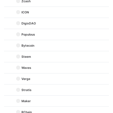
Zcash
ICON
DigixDAO
Populous
Bytecoin
Steem
Waves
Verge
Stratis
Maker
RChain