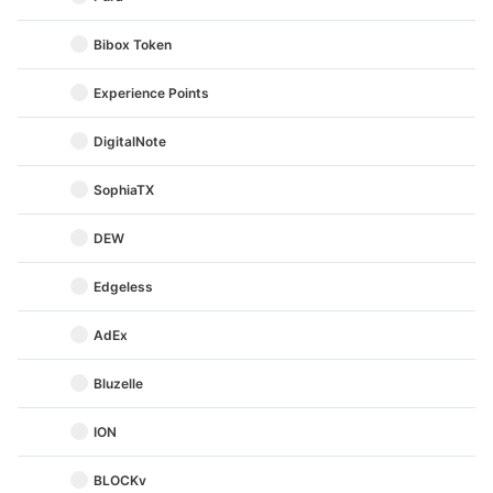
Bibox Token
Experience Points
DigitalNote
SophiaTX
DEW
Edgeless
AdEx
Bluzelle
ION
BLOCKv