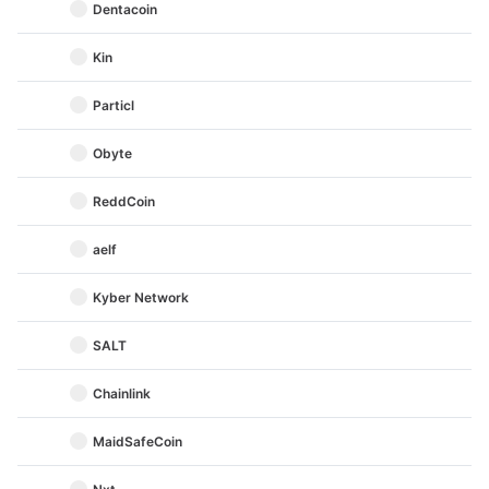
Dentacoin
Kin
Particl
Obyte
ReddCoin
aelf
Kyber Network
SALT
Chainlink
MaidSafeCoin