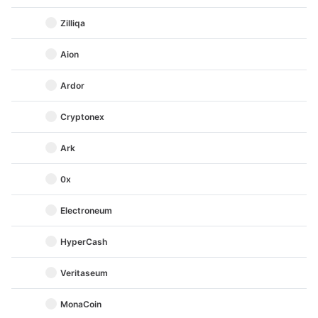
Zilliqa
Aion
Ardor
Cryptonex
Ark
0x
Electroneum
HyperCash
Veritaseum
MonaCoin