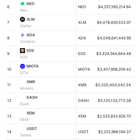
NEO
Sedang Tren
ETF Kripto
6
NEO
$4,257,595,214.84
Belajar
CMC MCP
Neo
XLM
Baru
ETF Bitcoin
7
XLM
$4,078,459,533.97
x402
Berita
Stellar
Kripto
ADA
ETF Ethereum
8
ADA
$4,048,641,445.68
Academy
Cardano
Politik
EOS
9
EOS
$3,424,564,644.48
Analisis teknikal
Riset
EOS
Olahraga
MIOTA
10
MIOTA
$3,407,668,206.42
RSI
Video
IOTA
Keuangan
XMR
MACD
11
XMR
$3,320,404,042.34
Glosarium
Monero
Teknologi
DASH
12
DASH
$3,135,133,773.36
Derivatif
Dash
Kampanye
XEM
NFT
13
XEM
$2,535,833,626.70
Ikhtisar
Airdrop
NEM
USDT
Statistik NFT Keseluruhan
14
USDT
$2,223,966,194.37
Likuidasi
Hadiah Berlian
Tether