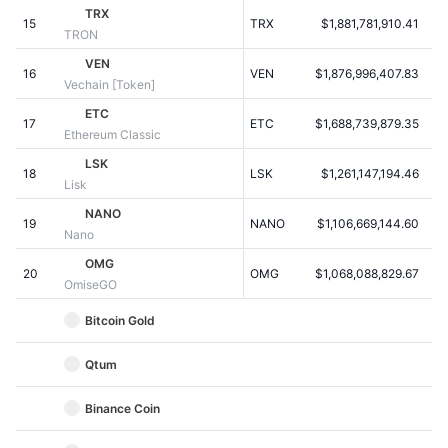
Penjualan Mendatang
TRX
15
TRX
$1,881,781,910.41
$
Tingkat Pendanaan
Belajar & Dapatkan
TRON
VEN
16
VEN
$1,876,996,407.83
Vechain [Token]
Kalender
ETC
17
ETC
$1,688,739,879.35
Ethereum Classic
Kalender ICO
LSK
18
LSK
$1,261,147,194.46
Lisk
Kalender Event
NANO
19
NANO
$1,106,669,144.60
$
Nano
OMG
20
OMG
$1,068,088,829.67
OmiseGO
Bitcoin Gold
Qtum
Binance Coin