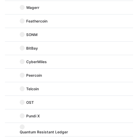
Wagerr
Feathercoin
SONM
BitBay
CyberMiles
Peercoin
Telcoin
OST
Pundi X
Quantum Resistant Ledger