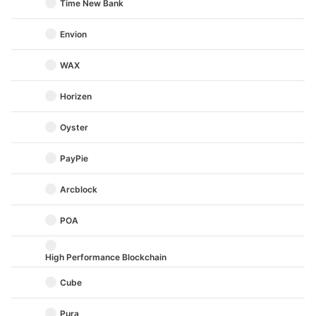
Time New Bank
Envion
WAX
Horizen
Oyster
PayPie
Arcblock
POA
High Performance Blockchain
Cube
Pura