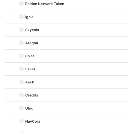
Raiden Network Token
Ignis
Skycoin
Aragon
Po.et
SaluS
Asch
Credits
Ubiq
NavCoin