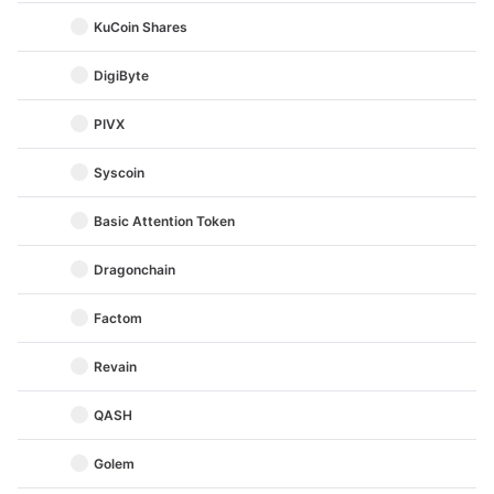
KuCoin Shares
DigiByte
PIVX
Syscoin
Basic Attention Token
Dragonchain
Factom
Revain
QASH
Golem