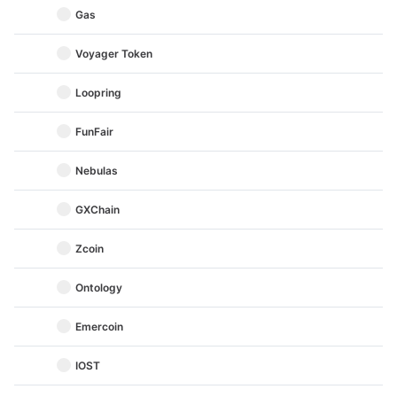
Gas
Voyager Token
Loopring
FunFair
Nebulas
GXChain
Zcoin
Ontology
Emercoin
IOST