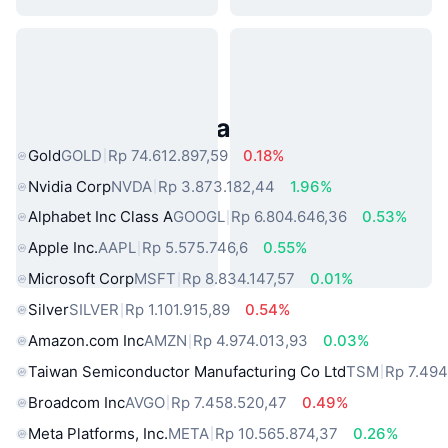
Aset Dunia Nyata Populer
Gold
GOLD
Rp 74.612.897,59
0.18%
Nvidia Corp
NVDA
Rp 3.873.182,44
1.96%
Alphabet Inc Class A
GOOGL
Rp 6.804.646,36
0.53%
Apple Inc.
AAPL
Rp 5.575.746,6
0.55%
Microsoft Corp
MSFT
Rp 8.834.147,57
0.01%
Silver
SILVER
Rp 1.101.915,89
0.54%
Amazon.com Inc
AMZN
Rp 4.974.013,93
0.03%
Taiwan Semiconductor Manufacturing Co Ltd
TSM
Rp 7.494
Broadcom Inc
AVGO
Rp 7.458.520,47
0.49%
Meta Platforms, Inc.
META
Rp 10.565.874,37
0.26%