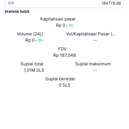
IDR
Sedang Tren
ETF Kripto
Belajar
CMC MCP
Statistik SaluS
Baru
Kapitalisasi pasar
ETF Bitcoin
x402
Berita
Rp 0
0%
Kripto
ETF Ethereum
Volume (24j)
Vol/Kapitalisasi Pasar (24J)
Academy
Rp 0
--
0%
Politik
FDV
Analisis teknikal
Riset
Rp 187,04B
Olahraga
Suplai total
Suplai maksimum
RSI
Video
1,01M SLS
--
Keuangan
MACD
Suplai beredar
Glosarium
0 SLS
Teknologi
Website
Derivatif
Kampanye
Situs web
NFT
Ikhtisar
Airdrop
Medsos
2.2
Peringkat (CertiK)
Statistik NFT Keseluruhan
Likuidasi
Hadiah Berlian
chainz.cryptoid.info
Penyelidik