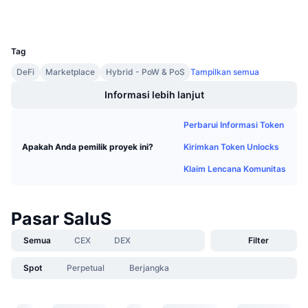
Penjualan Mendatang
Tingkat Pendanaan
Belajar & Dapatkan
UCID
1159
Tag
Kalender
DeFi
Marketplace
Hybrid - PoW & PoS
Tampilkan semua
Informasi lebih lanjut
Kalender ICO
Perbarui Informasi Token
Kalender Event
Kirimkan Token Unlocks
Apakah Anda pemilik proyek ini?
Klaim Lencana Komunitas
Pasar SaluS
Semua
CEX
DEX
Filter
Spot
Perpetual
Berjangka