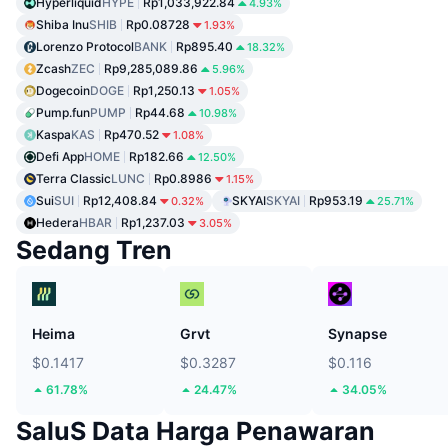
Hyperliquid
HYPE
Rp1,033,922.84
4.93%
Shiba Inu
SHIB
Rp0.08728
1.93%
Lorenzo Protocol
BANK
Rp895.40
18.32%
Zcash
ZEC
Rp9,285,089.86
5.96%
Dogecoin
DOGE
Rp1,250.13
1.05%
Pump.fun
PUMP
Rp44.68
10.98%
Kaspa
KAS
Rp470.52
1.08%
Defi App
HOME
Rp182.66
12.50%
Terra Classic
LUNC
Rp0.8986
1.15%
Sui
SUI
Rp12,408.84
SKYAI
SKYAI
Rp953.19
0.32%
25.71%
Hedera
HBAR
Rp1,237.03
3.05%
Sedang Tren
Heima
Grvt
Synapse
$0.1417
$0.3287
$0.116
61.78%
24.47%
34.05%
SaluS Data Harga Penawaran