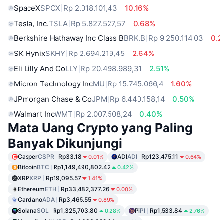
SpaceX
SPCX
Rp 2.018.101,43
10.16%
Tesla, Inc.
TSLA
Rp 5.827.527,57
0.68%
Berkshire Hathaway Inc Class B
BRK.B
Rp 9.250.114,03
0.
SK Hynix
SKHY
Rp 2.694.219,45
2.64%
Eli Lilly And Co
LLY
Rp 20.498.989,31
2.51%
Micron Technology Inc
MU
Rp 15.745.066,4
1.60%
JPmorgan Chase & Co
JPM
Rp 6.440.158,14
0.50%
Walmart Inc
WMT
Rp 2.007.508,24
0.40%
Mata Uang Crypto yang Paling
Banyak Dikunjungi
Casper
CSPR
Rp33.18
ADI
ADI
Rp123,475.11
0.01%
0.64%
Bitcoin
BTC
Rp1,149,490,802.42
0.42%
XRP
XRP
Rp19,095.57
1.41%
Ethereum
ETH
Rp33,482,377.26
0.00%
Cardano
ADA
Rp3,465.55
0.89%
Solana
SOL
Rp1,325,703.80
Pi
PI
Rp1,533.84
0.28%
2.76%