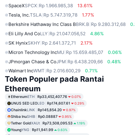
SpaceX
SPCX
Rp 1.966.985,38
13.61%
Tesla, Inc.
TSLA
Rp 5.747.319,78
1.77%
Berkshire Hathaway Inc Class B
BRK.B
Rp 9.280.312,68
0
Eli Lilly And Co
LLY
Rp 21.047.056,52
4.86%
SK Hynix
SKHY
Rp 2.641.372,71
2.17%
Micron Technology Inc
MU
Rp 15.659.485,07
0.06%
JPmorgan Chase & Co
JPM
Rp 6.438.209,66
0.48%
Walmart Inc
WMT
Rp 2.016.600,29
0.71%
Token Populer pada Rantai
Ethereum
Ethereum
ETH
Rp33,452,407.76
0.07%
UNUS SED LEO
LEO
Rp174,607.61
0.29%
Chainlink
LINK
Rp145,854.20
0.97%
Shiba Inu
SHIB
Rp0.08887
0.95%
Tether Gold
XAUt
Rp73,508,095.53
1.19%
Young
YNG
Rp11,941.99
0.63%