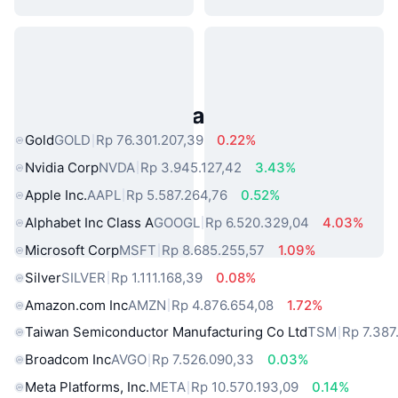
Aset Dunia Nyata Populer
Gold
GOLD
Rp 76.301.207,39
0.22%
Nvidia Corp
NVDA
Rp 3.945.127,42
3.43%
Apple Inc.
AAPL
Rp 5.587.264,76
0.52%
Alphabet Inc Class A
GOOGL
Rp 6.520.329,04
4.03%
Microsoft Corp
MSFT
Rp 8.685.255,57
1.09%
Silver
SILVER
Rp 1.111.168,39
0.08%
Amazon.com Inc
AMZN
Rp 4.876.654,08
1.72%
Taiwan Semiconductor Manufacturing Co Ltd
TSM
Rp 7.387
Broadcom Inc
AVGO
Rp 7.526.090,33
0.03%
Meta Platforms, Inc.
META
Rp 10.570.193,09
0.14%