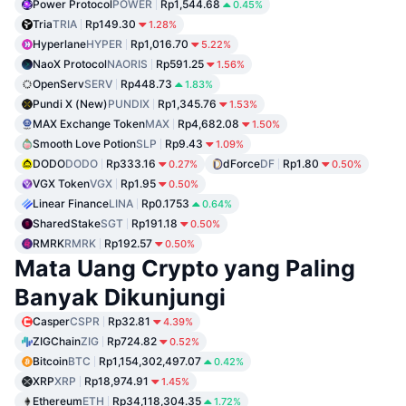
Power Protocol
POWER
Rp1,544.68
0.45%
Tria
TRIA
Rp149.30
1.28%
Hyperlane
HYPER
Rp1,016.70
5.22%
NaoX Protocol
NAORIS
Rp591.25
1.56%
OpenServ
SERV
Rp448.73
1.83%
Pundi X (New)
PUNDIX
Rp1,345.76
1.53%
MAX Exchange Token
MAX
Rp4,682.08
1.50%
Smooth Love Potion
SLP
Rp9.43
1.09%
DODO
DODO
Rp333.16
dForce
DF
Rp1.80
0.27%
0.50%
VGX Token
VGX
Rp1.95
0.50%
Linear Finance
LINA
Rp0.1753
0.64%
SharedStake
SGT
Rp191.18
0.50%
RMRK
RMRK
Rp192.57
0.50%
Mata Uang Crypto yang Paling
Banyak Dikunjungi
Casper
CSPR
Rp32.81
4.39%
ZIGChain
ZIG
Rp724.82
0.52%
Bitcoin
BTC
Rp1,154,302,497.07
0.42%
XRP
XRP
Rp18,974.91
1.45%
Ethereum
ETH
Rp34,118,304.35
1.72%