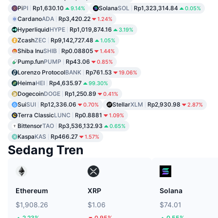
Pi
PI
Rp1,630.10
Solana
SOL
Rp1,323,314.84
9.14%
0.05%
Cardano
ADA
Rp3,420.22
1.24%
Hyperliquid
HYPE
Rp1,019,874.16
3.19%
Zcash
ZEC
Rp9,142,727.48
1.05%
Shiba Inu
SHIB
Rp0.08805
1.44%
Pump.fun
PUMP
Rp43.06
0.85%
Lorenzo Protocol
BANK
Rp761.53
19.06%
Heima
HEI
Rp4,635.97
99.30%
Dogecoin
DOGE
Rp1,250.89
0.41%
Sui
SUI
Rp12,336.06
Stellar
XLM
Rp2,930.98
0.70%
2.87%
Terra Classic
LUNC
Rp0.8881
1.09%
Bittensor
TAO
Rp3,536,132.93
0.65%
Kaspa
KAS
Rp466.27
1.57%
Sedang Tren
Ethereum
XRP
Solana
$1,908.26
$1.06
$74.01
2.23%
0.95%
0.55%