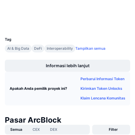
Penyelidik
Penjualan Mendatang
Tingkat Pendanaan
Belajar & Dapatkan
Dompet-dompet
UCID
Kalender
2545
Tag
Kalender ICO
AI & Big Data
DeFi
Interoperability
Tampilkan semua
Boost
Kalender Event
Informasi lebih lanjut
Perbarui Informasi Token
Kirimkan Token Unlocks
Apakah Anda pemilik proyek ini?
Klaim Lencana Komunitas
Pasar ArcBlock
Semua
CEX
DEX
Filter