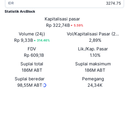
IDR
Sedang Tren
ETF Kripto
Belajar
CMC MCP
Statistik ArcBlock
Baru
Kapitalisasi pasar
ETF Bitcoin
x402
Berita
Rp 322,74B
5.59%
Kripto
ETF Ethereum
Volume (24j)
Vol/Kapitalisasi Pasar (24J)
Academy
Rp 9,33B
2,89%
314.46%
Politik
FDV
Lik./Kap. Pasar
Analisis teknikal
Riset
Rp 609,1B
1.10%
Olahraga
Suplai total
Suplai maksimum
RSI
Video
186M ABT
186M ABT
Keuangan
MACD
Suplai beredar
Pemegang
Glosarium
98,55M ABT
24,34K
Teknologi
Situs web
Website
Whitepaper
Derivatif
Kampanye
Medsos
NFT
Ikhtisar
Airdrop
Kontrak
0xb98d...0be986
3.6
Peringkat (CertiK)
Statistik NFT Keseluruhan
Likuidasi
Hadiah Berlian
etherscan.io