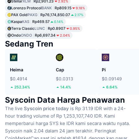
Stellar
XLM
Rp2,901.23
2.92%
Lorenzo Protocol
BANK
Rp809.15
9.18%
PAX Gold
PAXG
Rp76,174,850.07
2.17%
Kaspa
KAS
Rp469.57
0.14%
Terra Classic
LUNC
Rp0.8907
0.95%
Ondo
ONDO
Rp6,697.34
2.04%
Sedang Tren
Heima
Cap
Pi
$0.4914
$0.0313
$0.09149
252.34%
14.4%
6.64%
Syscoin Data Harga Penawaran
The live
Syscoin price today
is Rp 31.19 IDR with a 24-
hour trading volume of Rp 1,253,107,740 IDR.
Kami
memperbarui harga SYS ke IDR kami secara waktu nyata.
Syscoin naik 2.04 dalam 24 jam terakhir.
Peringkat
CoinMarketCap saat ini adalah #1634, dengan kap pasar