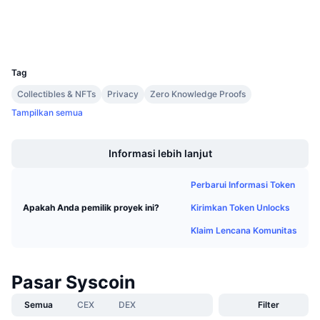
Penjualan Mendatang
Tingkat Pendanaan
Belajar & Dapatkan
Dompet-dompet
UCID
541
Kalender
Tag
Collectibles & NFTs
Privacy
Zero Knowledge Proofs
Kalender ICO
Tampilkan semua
Boost
Kalender Event
Informasi lebih lanjut
Perbarui Informasi Token
Kirimkan Token Unlocks
Apakah Anda pemilik proyek ini?
Klaim Lencana Komunitas
Pasar Syscoin
Semua
CEX
DEX
Filter