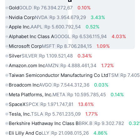
Gold
GOLD
Rp 76.394.272,67
0.10%
Nvidia Corp
NVDA
Rp 3.954.679,29
3.43%
Apple Inc.
AAPL
Rp 5.600.792,54
0.52%
Alphabet Inc Class A
GOOGL
Rp 6.536.115,94
4.03%
Microsoft Corp
MSFT
Rp 8.706.284,15
1.09%
Silver
SILVER
Rp 1.109.521,48
0.34%
Amazon.com Inc
AMZN
Rp 4.888.461,34
1.72%
Taiwan Semiconductor Manufacturing Co Ltd
TSM
Rp 7.405
Broadcom Inc
AVGO
Rp 7.544.312,36
0.03%
Meta Platforms, Inc.
META
Rp 10.595.785,45
0.14%
SpaceX
SPCX
Rp 1.971.747,81
13.61%
Tesla, Inc.
TSLA
Rp 5.761.235,09
1.77%
Berkshire Hathaway Inc Class B
BRK.B
Rp 9.302.782
0.3
Eli Lilly And Co
LLY
Rp 21.098.015,26
4.86%