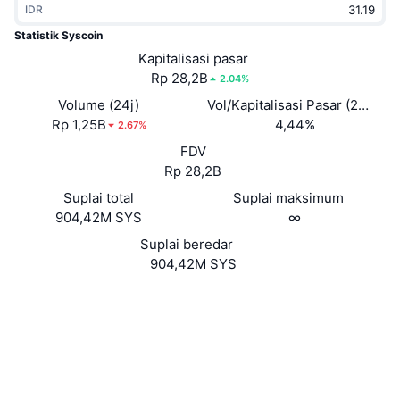
IDR
Sedang Tren
ETF Kripto
Belajar
CMC MCP
Statistik Syscoin
Baru
Kapitalisasi pasar
ETF Bitcoin
x402
Berita
Rp 28,2B
2.04%
Kripto
ETF Ethereum
Volume (24j)
Vol/Kapitalisasi Pasar (24J)
Academy
Rp 1,25B
4,44%
2.67%
Politik
FDV
Analisis teknikal
Riset
Rp 28,2B
Olahraga
Suplai total
Suplai maksimum
RSI
Video
904,42M SYS
∞
Keuangan
MACD
Suplai beredar
Glosarium
904,42M SYS
Teknologi
Situs web
Website
Whitepaper
Derivatif
Kampanye
NFT
Medsos
Ikhtisar
Airdrop
4.1
Peringkat (CertiK)
Statistik NFT Keseluruhan
Likuidasi
Hadiah Berlian
explorer.syscoin.org
Penyelidik