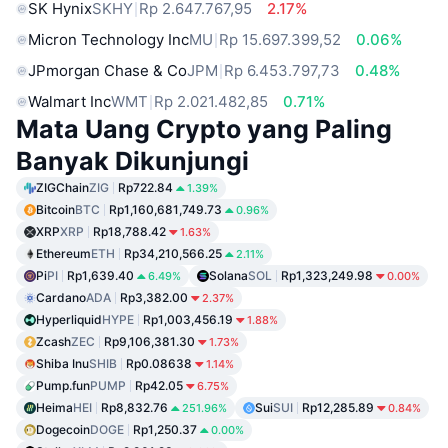
SK Hynix
SKHY
Rp 2.647.767,95
2.17%
Micron Technology Inc
MU
Rp 15.697.399,52
0.06%
JPmorgan Chase & Co
JPM
Rp 6.453.797,73
0.48%
Walmart Inc
WMT
Rp 2.021.482,85
0.71%
Mata Uang Crypto yang Paling
Banyak Dikunjungi
ZIGChain
ZIG
Rp722.84
1.39%
Bitcoin
BTC
Rp1,160,681,749.73
0.96%
XRP
XRP
Rp18,788.42
1.63%
Ethereum
ETH
Rp34,210,566.25
2.11%
Pi
PI
Rp1,639.40
Solana
SOL
Rp1,323,249.98
6.49%
0.00%
Cardano
ADA
Rp3,382.00
2.37%
Hyperliquid
HYPE
Rp1,003,456.19
1.88%
Zcash
ZEC
Rp9,106,381.30
1.73%
Shiba Inu
SHIB
Rp0.08638
1.14%
Pump.fun
PUMP
Rp42.05
6.75%
Heima
HEI
Rp8,832.76
Sui
SUI
Rp12,285.89
251.96%
0.84%
Dogecoin
DOGE
Rp1,250.37
0.00%