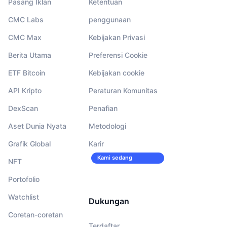
Pasang Iklan
Ketentuan
CMC Labs
penggunaan
CMC Max
Kebijakan Privasi
Berita Utama
Preferensi Cookie
ETF Bitcoin
Kebijakan cookie
API Kripto
Peraturan Komunitas
DexScan
Penafian
Aset Dunia Nyata
Metodologi
Grafik Global
Karir
Kami sedang
NFT
merekrut!
Portofolio
Watchlist
Dukungan
Coretan-coretan
Terdaftar