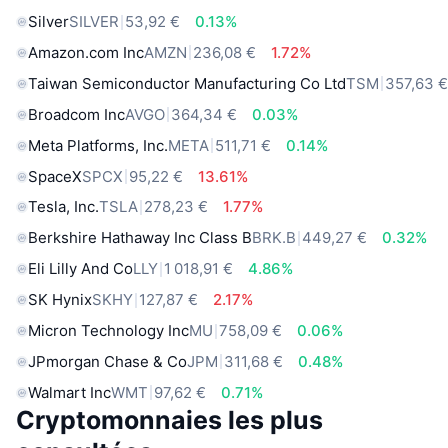
Silver
SILVER
53,92 €
0.13%
Amazon.com Inc
AMZN
236,08 €
1.72%
Taiwan Semiconductor Manufacturing Co Ltd
TSM
357,63 
Broadcom Inc
AVGO
364,34 €
0.03%
Meta Platforms, Inc.
META
511,71 €
0.14%
SpaceX
SPCX
95,22 €
13.61%
Tesla, Inc.
TSLA
278,23 €
1.77%
Berkshire Hathaway Inc Class B
BRK.B
449,27 €
0.32%
Eli Lilly And Co
LLY
1 018,91 €
4.86%
SK Hynix
SKHY
127,87 €
2.17%
Micron Technology Inc
MU
758,09 €
0.06%
JPmorgan Chase & Co
JPM
311,68 €
0.48%
Walmart Inc
WMT
97,62 €
0.71%
Cryptomonnaies les plus