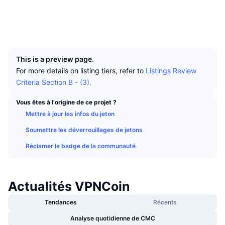
Meilleurs traders
Articles
Flux entrants/sortants des exchanges
API DEX
Convertisseur
Social
Tableaux de classement
Au comptant
Explorateurs
blockexperts.com
Sentiment
Entreprise
Bulletin d'information
UCID
Indicateurs
Tendances
Produits dérivés
735
Tarifs
CMC Launch
À venir
Indice Fear & Greed.
This is a preview page.
For more details on listing tiers, refer to
Listings Review
Ressources
CMC Labs
Récemment ajoutés
Criteria Section B - (3).
Indice de la saison des Altcoins
CMC Max
Vous êtes à l'origine de ce projet ?
Plus performants et moins performants
Indicateurs du cycle de marché
Documentation
Mettre à jour les infos du jeton
À la une
Les plus consultés
Soumettre les déverrouillages de jetons
Dominance Bitcoin
FAQ
Réclamer le badge de la communauté
Bot Telegram
Sentiment de la communauté
Indice CoinMarketCap 20
Intégrations IA
Promouvoir
Classement de la blockchain
Indice CoinMarketCap 100
Actualités VPNCoin
Hub des Agents CMC
Tendances
Récents
Marchés de prédiction
Flux des ETF
Widgets du site
Place de marché des compétences
Analyse quotidienne de CMC