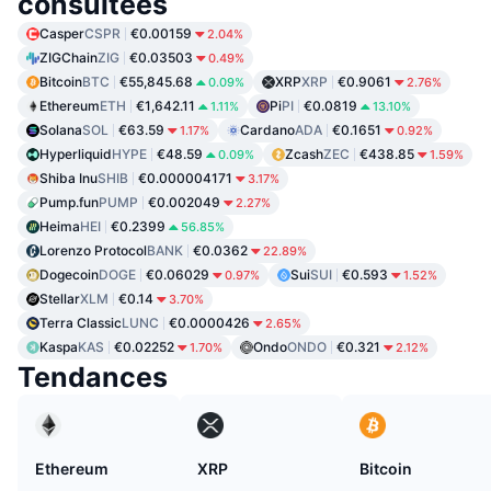
consultées
Casper
CSPR
€0.00159
2.04%
ZIGChain
ZIG
€0.03503
0.49%
Bitcoin
BTC
€55,845.68
XRP
XRP
€0.9061
0.09%
2.76%
Ethereum
ETH
€1,642.11
Pi
PI
€0.0819
1.11%
13.10%
Solana
SOL
€63.59
Cardano
ADA
€0.1651
1.17%
0.92%
Hyperliquid
HYPE
€48.59
Zcash
ZEC
€438.85
0.09%
1.59%
Shiba Inu
SHIB
€0.000004171
3.17%
Pump.fun
PUMP
€0.002049
2.27%
Heima
HEI
€0.2399
56.85%
Lorenzo Protocol
BANK
€0.0362
22.89%
Dogecoin
DOGE
€0.06029
Sui
SUI
€0.593
0.97%
1.52%
Stellar
XLM
€0.14
3.70%
Terra Classic
LUNC
€0.0000426
2.65%
Kaspa
KAS
€0.02252
Ondo
ONDO
€0.321
1.70%
2.12%
Tendances
Ethereum
XRP
Bitcoin