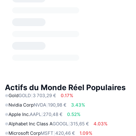
Actifs du Monde Réel Populaires
Gold
GOLD
3 703,29 €
0.17%
Nvidia Corp
NVDA
190,98 €
3.43%
Apple Inc.
AAPL
270,48 €
0.52%
Alphabet Inc Class A
GOOGL
315,65 €
4.03%
Microsoft Corp
MSFT
420,46 €
1.09%