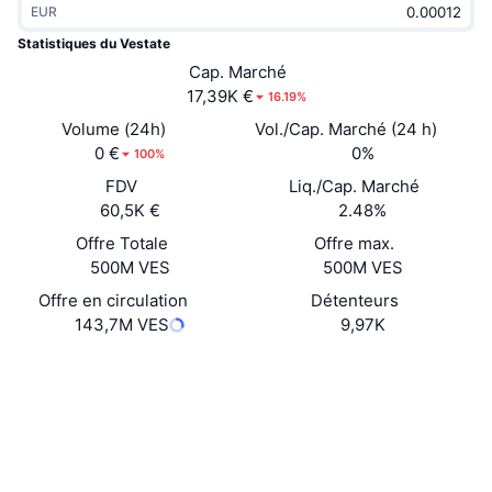
EUR
Tendances
ETF sur les cryptos
Apprendre
CMC MCP
Statistiques du Vestate
Nouveau
Cap. Marché
ETF Bitcoin
x402
Actualités
17,39K €
16.19%
Crypto
ETF Ethereum
Volume (24h)
Vol./Cap. Marché (24 h)
Academy
0 €
0%
100%
Politique
FDV
Liq./Cap. Marché
Analyse technique
Recherche
60,5K €
2.48%
Sports
Offre Totale
Offre max.
RSI
Vidéos
500M VES
500M VES
Finance
MACD
Offre en circulation
Détenteurs
Glossaire
143,7M VES
9,97K
Technologie
Site Internet
Website
Whitepaper
Produits dérivés
Campagnes
Social
NFT
Vue d'ensemble
Airdrops
0x1f55...875519
Contrats
Statistiques NFT globales
Liquidations
3.8
Récompenses de Diamant
Évaluation (CertiK)