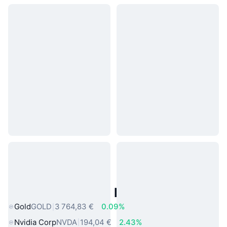
Actifs du Monde Réel Populaires
Gold
GOLD
3 764,83 €
0.09%
Nvidia Corp
NVDA
194,04 €
2.43%