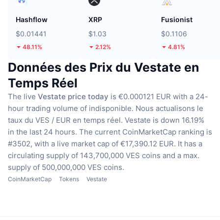
Hashflow
XRP
Fusionist
$0.01441
$1.03
$0.1106
48.11%
2.12%
4.81%
Données des Prix du Vestate en
Temps Réel
The live
Vestate price today
is €0.000121 EUR with a 24-
hour trading volume of indisponible.
Nous actualisons le
taux du VES / EUR en temps réel.
Vestate is down 16.19%
in the last 24 hours.
The current CoinMarketCap ranking is
#3502, with a live market cap of €17,390.12 EUR.
It has a
circulating supply of 143,700,000 VES coins
and a max.
supply of 500,000,000 VES coins.
CoinMarketCap
Tokens
Vestate