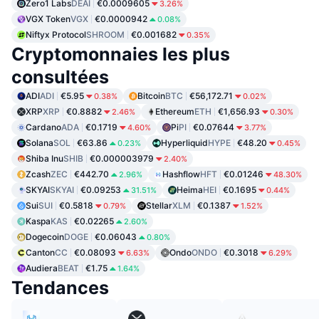
Zero1 Labs
DEAI
€0.0009605
3.26%
VGX Token
VGX
€0.0000942
0.08%
Niftyx Protocol
SHROOM
€0.001682
0.35%
Cryptomonnaies les plus
consultées
ADI
ADI
€5.95
Bitcoin
BTC
€56,172.71
0.38%
0.02%
XRP
XRP
€0.8882
Ethereum
ETH
€1,656.93
2.46%
0.30%
Cardano
ADA
€0.1719
Pi
PI
€0.07644
4.60%
3.77%
Solana
SOL
€63.86
Hyperliquid
HYPE
€48.20
0.23%
0.45%
Shiba Inu
SHIB
€0.000003979
2.40%
Zcash
ZEC
€442.70
Hashflow
HFT
€0.01246
2.96%
48.30%
SKYAI
SKYAI
€0.09253
Heima
HEI
€0.1695
31.51%
0.44%
Sui
SUI
€0.5818
Stellar
XLM
€0.1387
0.79%
1.52%
Kaspa
KAS
€0.02265
2.60%
Dogecoin
DOGE
€0.06043
0.80%
Canton
CC
€0.08093
Ondo
ONDO
€0.3018
6.63%
6.29%
Audiera
BEAT
€1.75
1.64%
Tendances