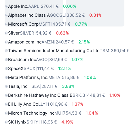
Apple Inc.
AAPL
270,41 €
0.06%
Alphabet Inc Class A
GOOGL
308,52 €
0.31%
Microsoft Corp
MSFT
435,71 €
0.77%
Silver
SILVER
54,92 €
0.62%
Amazon.com Inc
AMZN
240,57 €
2.15%
Taiwan Semiconductor Manufacturing Co Ltd
TSM
360,94 
Broadcom Inc
AVGO
367,69 €
1.07%
SpaceX
SPCX
111,44 €
12.11%
Meta Platforms, Inc.
META
515,86 €
1.09%
Tesla, Inc.
TSLA
287,11 €
3.88%
Berkshire Hathaway Inc Class B
BRK.B
448,81 €
1.10%
Eli Lilly And Co
LLY
1 016,96 €
1.37%
Micron Technology Inc
MU
754,53 €
1.04%
SK Hynix
SKHY
118,96 €
4.19%