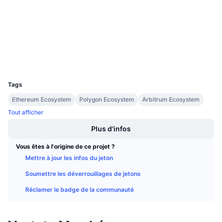
Audits
Ventes à venir
Taux de financement
Apprenez & Gagnez
etherscan.io
Explorateurs
Calendriers
Portefeuilles
UCID
Calendrier des ICO
29575
Tags
Calendrier des événements
Ethereum Ecosystem
Polygon Ecosystem
Arbitrum Ecosystem
Tout afficher
Plus d'infos
Vous êtes à l'origine de ce projet ?
Mettre à jour les infos du jeton
Soumettre les déverrouillages de jetons
Réclamer le badge de la communauté