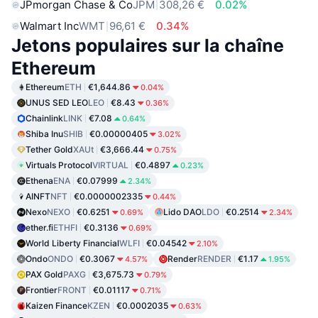
JPmorgan Chase & Co
JPM
308,26 €
0.02%
Walmart Inc
WMT
96,61 €
0.34%
Jetons populaires sur la chaîne
Ethereum
Ethereum
ETH
€1,644.86
0.04%
UNUS SED LEO
LEO
€8.43
0.36%
Chainlink
LINK
€7.08
0.64%
Shiba Inu
SHIB
€0.00000405
3.02%
Tether Gold
XAUt
€3,666.44
0.75%
Virtuals Protocol
VIRTUAL
€0.4897
0.23%
Ethena
ENA
€0.07999
2.34%
AINFT
NFT
€0.0000002335
0.44%
Nexo
NEXO
€0.6251
Lido DAO
LDO
€0.2514
0.69%
2.34%
ether.fi
ETHFI
€0.3136
0.69%
World Liberty Financial
WLFI
€0.04542
2.10%
Ondo
ONDO
€0.3067
Render
RENDER
€1.17
4.57%
1.95%
PAX Gold
PAXG
€3,675.73
0.79%
Frontier
FRONT
€0.01117
0.71%
Kaizen Finance
KZEN
€0.0002035
0.63%