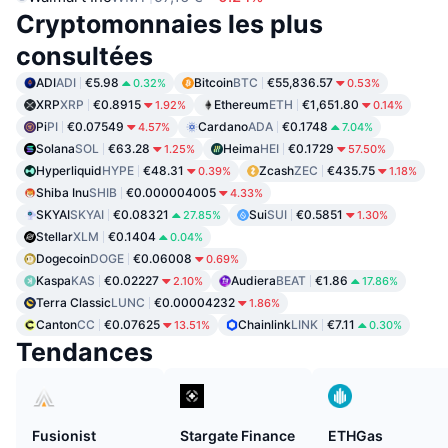
Cryptomonnaies les plus
consultées
ADI
ADI
€5.98
Bitcoin
BTC
€55,836.57
0.32%
0.53%
XRP
XRP
€0.8915
Ethereum
ETH
€1,651.80
1.92%
0.14%
Pi
PI
€0.07549
Cardano
ADA
€0.1748
4.57%
7.04%
Solana
SOL
€63.28
Heima
HEI
€0.1729
1.25%
57.50%
Hyperliquid
HYPE
€48.31
Zcash
ZEC
€435.75
0.39%
1.18%
Shiba Inu
SHIB
€0.000004005
4.33%
SKYAI
SKYAI
€0.08321
Sui
SUI
€0.5851
27.85%
1.30%
Stellar
XLM
€0.1404
0.04%
Dogecoin
DOGE
€0.06008
0.69%
Kaspa
KAS
€0.02227
Audiera
BEAT
€1.86
2.10%
17.86%
Terra Classic
LUNC
€0.00004232
1.86%
Canton
CC
€0.07625
Chainlink
LINK
€7.11
13.51%
0.30%
Tendances
Fusionist
Stargate Finance
ETHGas