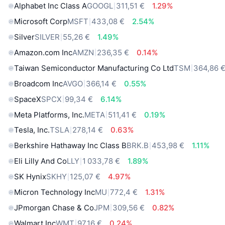
Alphabet Inc Class A
GOOGL
311,51 €
1.29%
Microsoft Corp
MSFT
433,08 €
2.54%
Silver
SILVER
55,26 €
1.49%
Amazon.com Inc
AMZN
236,35 €
0.14%
Taiwan Semiconductor Manufacturing Co Ltd
TSM
364,86 
Broadcom Inc
AVGO
366,14 €
0.55%
SpaceX
SPCX
99,34 €
6.14%
Meta Platforms, Inc.
META
511,41 €
0.19%
Tesla, Inc.
TSLA
278,14 €
0.63%
Berkshire Hathaway Inc Class B
BRK.B
453,98 €
1.11%
Eli Lilly And Co
LLY
1 033,78 €
1.89%
SK Hynix
SKHY
125,07 €
4.97%
Micron Technology Inc
MU
772,4 €
1.31%
JPmorgan Chase & Co
JPM
309,56 €
0.82%
Walmart Inc
WMT
97,16 €
0.24%