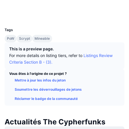
Meilleurs traders
Articles
Flux entrants/sortants des exchanges
API DEX
Convertisseur
Social
Tableaux de classement
Au comptant
Explorateurs
chainz.cryptoid.info
Sentiment
Entreprise
Bulletin d'information
UCID
Indicateurs
Tendances
Produits dérivés
965
Tags
Tarifs
CMC Launch
À venir
Indice Fear & Greed.
PoW
Scrypt
Mineable
Ressources
CMC Labs
Récemment ajoutés
Indice de la saison des Altcoins
This is a preview page.
For more details on listing tiers, refer to
Listings Review
CMC Max
Plus performants et moins performants
Indicateurs du cycle de marché
Criteria Section B - (3).
Documentation
À la une
Vous êtes à l'origine de ce projet ?
Les plus consultés
Dominance Bitcoin
FAQ
Mettre à jour les infos du jeton
Bot Telegram
Sentiment de la communauté
Indice CoinMarketCap 20
Soumettre les déverrouillages de jetons
Intégrations IA
Réclamer le badge de la communauté
Promouvoir
Classement de la blockchain
Indice CoinMarketCap 100
Hub des Agents CMC
Marchés de prédiction
Actualités The Cypherfunks
Flux des ETF
Widgets du site
Place de marché des compétences