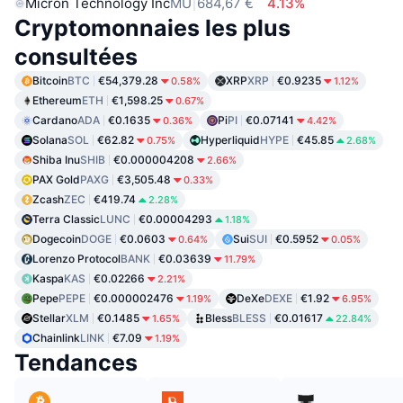
Micron Technology Inc
MU
684,67 €
4.13%
Cryptomonnaies les plus
consultées
Bitcoin
BTC
€54,379.28
XRP
XRP
€0.9235
0.58%
1.12%
Ethereum
ETH
€1,598.25
0.67%
Cardano
ADA
€0.1635
Pi
PI
€0.07141
0.36%
4.42%
Solana
SOL
€62.82
Hyperliquid
HYPE
€45.85
0.75%
2.68%
Shiba Inu
SHIB
€0.000004208
2.66%
PAX Gold
PAXG
€3,505.48
0.33%
Zcash
ZEC
€419.74
2.28%
Terra Classic
LUNC
€0.00004293
1.18%
Dogecoin
DOGE
€0.0603
Sui
SUI
€0.5952
0.64%
0.05%
Lorenzo Protocol
BANK
€0.03639
11.79%
Kaspa
KAS
€0.02266
2.21%
Pepe
PEPE
€0.000002476
DeXe
DEXE
€1.92
1.19%
6.95%
Stellar
XLM
€0.1485
Bless
BLESS
€0.01617
1.65%
22.84%
Chainlink
LINK
€7.09
1.19%
Tendances