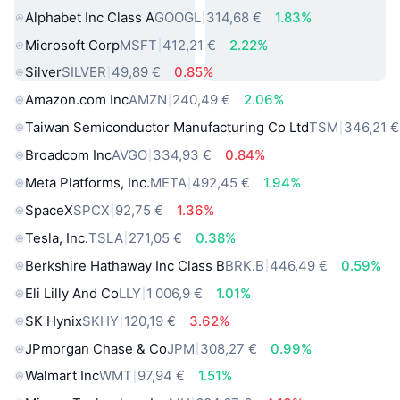
Alphabet Inc Class A
GOOGL
314,68 €
1.83%
Microsoft Corp
MSFT
412,21 €
2.22%
Silver
SILVER
49,89 €
0.85%
Amazon.com Inc
AMZN
240,49 €
2.06%
Taiwan Semiconductor Manufacturing Co Ltd
TSM
346,21 €
Broadcom Inc
AVGO
334,93 €
0.84%
Meta Platforms, Inc.
META
492,45 €
1.94%
SpaceX
SPCX
92,75 €
1.36%
Tesla, Inc.
TSLA
271,05 €
0.38%
Berkshire Hathaway Inc Class B
BRK.B
446,49 €
0.59%
Eli Lilly And Co
LLY
1 006,9 €
1.01%
SK Hynix
SKHY
120,19 €
3.62%
JPmorgan Chase & Co
JPM
308,27 €
0.99%
Walmart Inc
WMT
97,94 €
1.51%