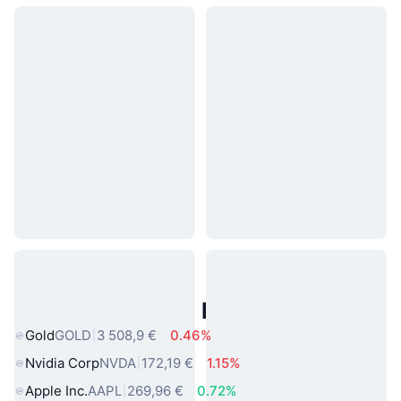
Actifs du Monde Réel Populaires
Gold
GOLD
3 508,9 €
0.46%
Nvidia Corp
NVDA
172,19 €
1.15%
Apple Inc.
AAPL
269,96 €
0.72%