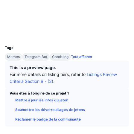
Meilleurs traders
Articles
Flux entrants/sortants des exchanges
API DEX
Convertisseur
Social
Tableaux de classement
Au comptant
Contrats
0x8972...203D38
Sentiment
Entreprise
Bulletin d'information
Indicateurs
Tendances
Produits dérivés
Explorateurs
basescan.org
Portefeuilles
Tarifs
CMC Launch
À venir
Indice Fear & Greed.
UCID
29675
Ressources
CMC Labs
Tags
Récemment ajoutés
Indice de la saison des Altcoins
Memes
Telegram Bot
Gambling
Tout afficher
CMC Max
Plus performants et moins performants
Indicateurs du cycle de marché
This is a preview page.
Documentation
For more details on listing tiers, refer to
Listings Review
À la une
Les plus consultés
Dominance Bitcoin
Criteria Section B - (3).
FAQ
Bot Telegram
Sentiment de la communauté
Indice CoinMarketCap 20
Vous êtes à l'origine de ce projet ?
Mettre à jour les infos du jeton
Intégrations IA
Promouvoir
Classement de la blockchain
Indice CoinMarketCap 100
Soumettre les déverrouillages de jetons
Hub des Agents CMC
Réclamer le badge de la communauté
Marchés de prédiction
Flux des ETF
Widgets du site
Place de marché des compétences