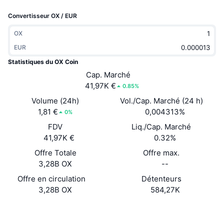
Tendances
ETF sur les cryptos
Convertisseur OX / EUR
Apprendre
CMC MCP
Nouveau
ETF Bitcoin
OX
x402
Actualités
EUR
Crypto
ETF Ethereum
Statistiques du OX Coin
Academy
Cap. Marché
Politique
41,97K €
0.85%
Analyse technique
Recherche
Volume (24h)
Vol./Cap. Marché (24 h)
Sports
1,81 €
0,004313%
RSI
Vidéos
0%
FDV
Liq./Cap. Marché
Finance
MACD
Glossaire
41,97K €
0.32%
Technologie
Offre Totale
Offre max.
3,28B OX
--
Produits dérivés
Campagnes
Offre en circulation
Détenteurs
NFT
3,28B OX
584,27K
Vue d'ensemble
Airdrops
Statistiques NFT globales
Site Internet
Website
Liquidations
Récompenses de Diamant
Social