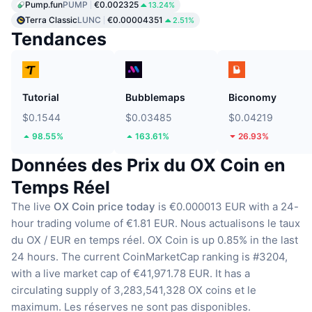
Pump.fun
PUMP
€0.002325
13.24%
Terra Classic
LUNC
€0.00004351
2.51%
Tendances
Tutorial
Bubblemaps
Biconomy
$0.1544
$0.03485
$0.04219
98.55%
163.61%
26.93%
Données des Prix du OX Coin en
Temps Réel
The live
OX Coin price today
is €0.000013 EUR with a 24-
hour trading volume of €1.81 EUR.
Nous actualisons le taux
du OX / EUR en temps réel.
OX Coin is up 0.85% in the last
24 hours.
The current CoinMarketCap ranking is #3204,
with a live market cap of €41,971.78 EUR.
It has a
circulating supply of 3,283,541,328 OX coins
et le
maximum. Les réserves ne sont pas disponibles.