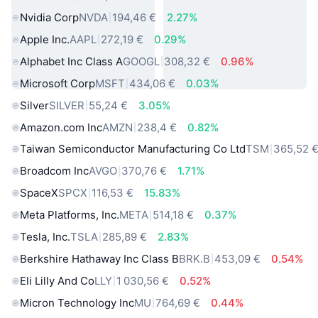
Nvidia Corp
NVDA
194,46 €
2.27%
Apple Inc.
AAPL
272,19 €
0.29%
Alphabet Inc Class A
GOOGL
308,32 €
0.96%
Microsoft Corp
MSFT
434,06 €
0.03%
Silver
SILVER
55,24 €
3.05%
Amazon.com Inc
AMZN
238,4 €
0.82%
Taiwan Semiconductor Manufacturing Co Ltd
TSM
365,52 
Broadcom Inc
AVGO
370,76 €
1.71%
SpaceX
SPCX
116,53 €
15.83%
Meta Platforms, Inc.
META
514,18 €
0.37%
Tesla, Inc.
TSLA
285,89 €
2.83%
Berkshire Hathaway Inc Class B
BRK.B
453,09 €
0.54%
Eli Lilly And Co
LLY
1 030,56 €
0.52%
Micron Technology Inc
MU
764,69 €
0.44%