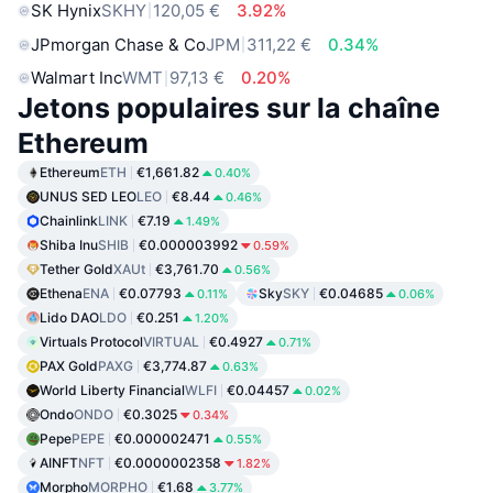
SK Hynix
SKHY
120,05 €
3.92%
JPmorgan Chase & Co
JPM
311,22 €
0.34%
Walmart Inc
WMT
97,13 €
0.20%
Jetons populaires sur la chaîne
Ethereum
Ethereum
ETH
€1,661.82
0.40%
UNUS SED LEO
LEO
€8.44
0.46%
Chainlink
LINK
€7.19
1.49%
Shiba Inu
SHIB
€0.000003992
0.59%
Tether Gold
XAUt
€3,761.70
0.56%
Ethena
ENA
€0.07793
Sky
SKY
€0.04685
0.11%
0.06%
Lido DAO
LDO
€0.251
1.20%
Virtuals Protocol
VIRTUAL
€0.4927
0.71%
PAX Gold
PAXG
€3,774.87
0.63%
World Liberty Financial
WLFI
€0.04457
0.02%
Ondo
ONDO
€0.3025
0.34%
Pepe
PEPE
€0.000002471
0.55%
AINFT
NFT
€0.0000002358
1.82%
Morpho
MORPHO
€1.68
3.77%