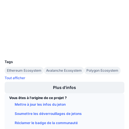
Ventes à venir
0xba0D...5A07Ea
Taux de financement
Apprenez & Gagnez
Contrats
3.1
Évaluation (CertiK)
Calendriers
etherscan.io
Explorateurs
Calendrier des ICO
Portefeuilles
UCID
29530
Calendrier des événements
Tags
Ethereum Ecosystem
Avalanche Ecosystem
Polygon Ecosystem
Tout afficher
Plus d'infos
Vous êtes à l'origine de ce projet ?
Mettre à jour les infos du jeton
Soumettre les déverrouillages de jetons
Réclamer le badge de la communauté