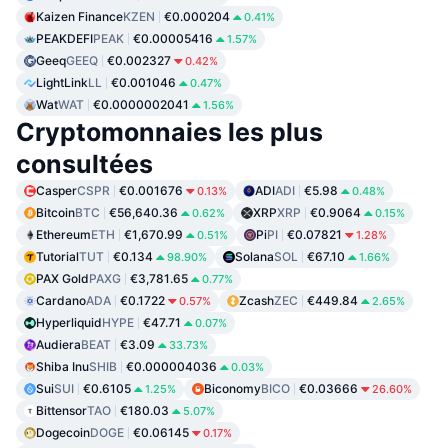
Kaizen Finance
KZEN
€0.000204
0.41%
PEAKDEFI
PEAK
€0.00005416
1.57%
Geeq
GEEQ
€0.002327
0.42%
LightLink
LL
€0.001046
0.47%
Wat
WAT
€0.0000002041
1.56%
Cryptomonnaies les plus
consultées
Casper
CSPR
€0.001676
ADI
ADI
€5.98
0.13%
0.48%
Bitcoin
BTC
€56,640.36
XRP
XRP
€0.9064
0.62%
0.15%
Ethereum
ETH
€1,670.99
Pi
PI
€0.07821
0.51%
1.28%
Tutorial
TUT
€0.134
Solana
SOL
€67.10
98.90%
1.66%
PAX Gold
PAXG
€3,781.65
0.77%
Cardano
ADA
€0.1722
Zcash
ZEC
€449.84
0.57%
2.65%
Hyperliquid
HYPE
€47.71
0.07%
Audiera
BEAT
€3.09
33.73%
Shiba Inu
SHIB
€0.000004036
0.03%
Sui
SUI
€0.6105
Biconomy
BICO
€0.03666
1.25%
26.60%
Bittensor
TAO
€180.03
5.07%
Dogecoin
DOGE
€0.06145
0.17%