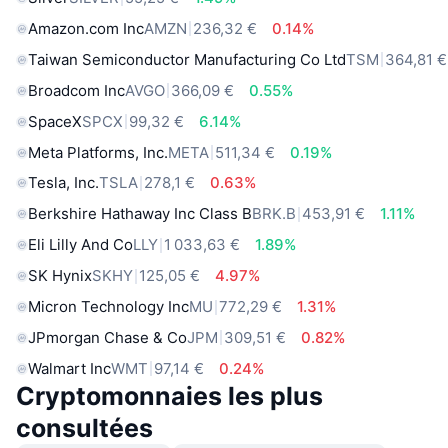
Amazon.com Inc
AMZN
236,32 €
0.14%
Taiwan Semiconductor Manufacturing Co Ltd
TSM
364,81 €
Broadcom Inc
AVGO
366,09 €
0.55%
SpaceX
SPCX
99,32 €
6.14%
Meta Platforms, Inc.
META
511,34 €
0.19%
Tesla, Inc.
TSLA
278,1 €
0.63%
Berkshire Hathaway Inc Class B
BRK.B
453,91 €
1.11%
Eli Lilly And Co
LLY
1 033,63 €
1.89%
SK Hynix
SKHY
125,05 €
4.97%
Micron Technology Inc
MU
772,29 €
1.31%
JPmorgan Chase & Co
JPM
309,51 €
0.82%
Walmart Inc
WMT
97,14 €
0.24%
Cryptomonnaies les plus
consultées