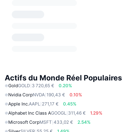
Actifs du Monde Réel Populaires
Gold
GOLD
3 720,65 €
0.20%
Nvidia Corp
NVDA
190,43 €
0.10%
Apple Inc.
AAPL
271,17 €
0.45%
Alphabet Inc Class A
GOOGL
311,46 €
1.29%
Microsoft Corp
MSFT
433,02 €
2.54%
Silver
SILVER
55,25 €
1.49%