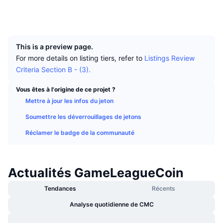
Meilleurs traders
Articles
Flux entrants/sortants des exchanges
API DEX
Convertisseur
Social
Tableaux de classement
Au comptant
UCID
419
Sentiment
Entreprise
Bulletin d'information
Indicateurs
Tendances
Produits dérivés
This is a preview page.
Tarifs
CMC Launch
À venir
Indice Fear & Greed.
For more details on listing tiers, refer to
Listings Review
Criteria Section B - (3).
Ressources
CMC Labs
Récemment ajoutés
Indice de la saison des Altcoins
Vous êtes à l'origine de ce projet ?
CMC Max
Mettre à jour les infos du jeton
Plus performants et moins performants
Indicateurs du cycle de marché
Documentation
Soumettre les déverrouillages de jetons
À la une
Les plus consultés
Dominance Bitcoin
Réclamer le badge de la communauté
FAQ
Bot Telegram
Sentiment de la communauté
Indice CoinMarketCap 20
Intégrations IA
Actualités GameLeagueCoin
Promouvoir
Classement de la blockchain
Indice CoinMarketCap 100
Tendances
Récents
Hub des Agents CMC
Analyse quotidienne de CMC
Marchés de prédiction
Flux des ETF
Widgets du site
Place de marché des compétences