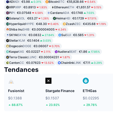
ADI
ADI
€5.98
Bitcoin
BTC
€55,828.66
0.31%
0.54%
XRP
XRP
€0.8913
Ethereum
ETH
€1,651.57
1.93%
0.15%
Pi
PI
€0.07548
Cardano
ADA
€0.1748
4.58%
7.03%
Solana
SOL
€63.27
Heima
HEI
€0.1729
1.26%
57.51%
Hyperliquid
HYPE
€48.30
Zcash
ZEC
€435.68
0.40%
1.19%
Shiba Inu
SHIB
€0.000004005
4.34%
SKYAI
SKYAI
€0.0832
Sui
SUI
€0.585
27.84%
1.31%
Stellar
XLM
€0.1404
0.03%
Dogecoin
DOGE
€0.06007
0.70%
Kaspa
KAS
€0.02227
Audiera
BEAT
€1.86
2.11%
17.85%
Terra Classic
LUNC
€0.00004231
1.87%
Canton
CC
€0.07623
Chainlink
LINK
€7.11
13.52%
0.29%
Tendances
Fusionist
Stargate Finance
ETHGas
$0.1388
$0.1507
$0.02295
88.87%
23.92%
29.78%