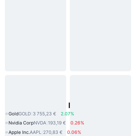
Actifs du Monde Réel Populaires
Gold
GOLD
3 755,23 €
2.07%
Nvidia Corp
NVDA
193,19 €
0.26%
Apple Inc.
AAPL
270,83 €
0.06%