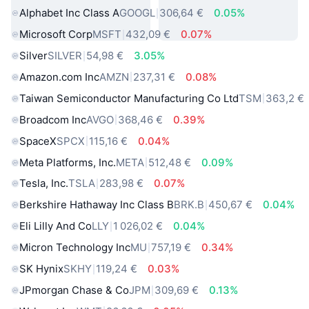
Alphabet Inc Class A
GOOGL
306,64 €
0.05%
Microsoft Corp
MSFT
432,09 €
0.07%
Silver
SILVER
54,98 €
3.05%
Amazon.com Inc
AMZN
237,31 €
0.08%
Taiwan Semiconductor Manufacturing Co Ltd
TSM
363,2 €
Broadcom Inc
AVGO
368,46 €
0.39%
SpaceX
SPCX
115,16 €
0.04%
Meta Platforms, Inc.
META
512,48 €
0.09%
Tesla, Inc.
TSLA
283,98 €
0.07%
Berkshire Hathaway Inc Class B
BRK.B
450,67 €
0.04%
Eli Lilly And Co
LLY
1 026,02 €
0.04%
Micron Technology Inc
MU
757,19 €
0.34%
SK Hynix
SKHY
119,24 €
0.03%
JPmorgan Chase & Co
JPM
309,69 €
0.13%