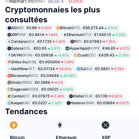
Walmart Inc
WMT
96,66 €
0.05%
Cryptomonnaies les plus
consultées
ADI
ADI
€5.96
Bitcoin
BTC
€56,075.44
0.33%
0.51%
XRP
XRP
€0.8814
Ethereum
ETH
€1,655.13
1.94%
0.30%
Cardano
ADA
€0.1735
Pi
PI
€0.07683
1.40%
1.35%
Solana
SOL
€63.65
Hyperliquid
HYPE
€46.85
0.91%
4.01%
SKYAI
SKYAI
€0.09938
Zcash
ZEC
€439.43
14.91%
2.29%
Shiba Inu
SHIB
€0.000004
1.59%
Hashflow
HFT
€0.01134
Sui
SUI
€0.5801
59.92%
0.78%
Biconomy
BICO
€0.04648
35.58%
Ondo
ONDO
€0.2989
4.11%
Dogecoin
DOGE
€0.06021
0.68%
Canton
CC
€0.07875
Stellar
XLM
€0.139
0.36%
0.82%
Kaspa
KAS
€0.0227
Hedera
HBAR
€0.05884
2.33%
0.87%
Tendances
Bitcoin
Ethereum
XRP