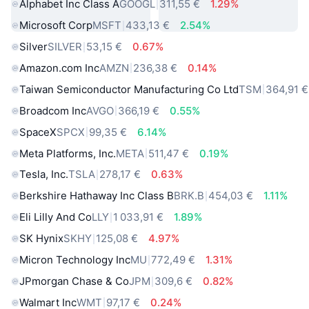
Alphabet Inc Class A
GOOGL
311,55 €
1.29%
Microsoft Corp
MSFT
433,13 €
2.54%
Silver
SILVER
53,15 €
0.67%
Amazon.com Inc
AMZN
236,38 €
0.14%
Taiwan Semiconductor Manufacturing Co Ltd
TSM
364,91 €
Broadcom Inc
AVGO
366,19 €
0.55%
SpaceX
SPCX
99,35 €
6.14%
Meta Platforms, Inc.
META
511,47 €
0.19%
Tesla, Inc.
TSLA
278,17 €
0.63%
Berkshire Hathaway Inc Class B
BRK.B
454,03 €
1.11%
Eli Lilly And Co
LLY
1 033,91 €
1.89%
SK Hynix
SKHY
125,08 €
4.97%
Micron Technology Inc
MU
772,49 €
1.31%
JPmorgan Chase & Co
JPM
309,6 €
0.82%
Walmart Inc
WMT
97,17 €
0.24%