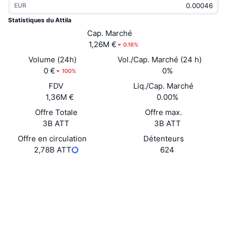
EUR
Tendances
ETF sur les cryptos
Apprendre
CMC MCP
Statistiques du Attila
Nouveau
Cap. Marché
ETF Bitcoin
x402
Actualités
1,26M €
0.16%
Crypto
ETF Ethereum
Volume (24h)
Vol./Cap. Marché (24 h)
Academy
0 €
0%
100%
Politique
FDV
Liq./Cap. Marché
Analyse technique
Recherche
1,36M €
0.00%
Sports
Offre Totale
Offre max.
RSI
Vidéos
3B ATT
3B ATT
Finance
MACD
Offre en circulation
Détenteurs
Glossaire
2,78B ATT
624
Technologie
Site Internet
Website
Whitepaper
Produits dérivés
Campagnes
Social
NFT
Vue d'ensemble
Airdrops
Contrats
0x89Fb...14A11C
3.0
Évaluation (CertiK)
Statistiques NFT globales
Liquidations
Récompenses de Diamant
etherscan.io