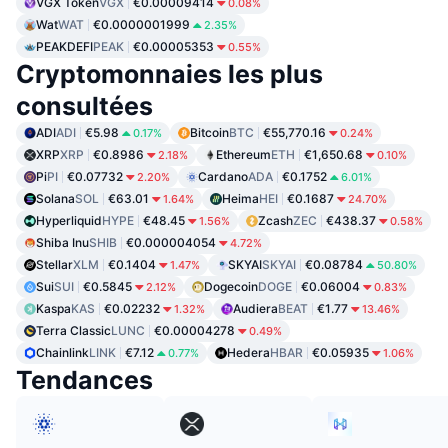
VGX Token
VGX
€0.00009414
0.08%
Wat
WAT
€0.0000001999
2.35%
PEAKDEFI
PEAK
€0.00005353
0.55%
Cryptomonnaies les plus
consultées
ADI
ADI
€5.98
Bitcoin
BTC
€55,770.16
0.17%
0.24%
XRP
XRP
€0.8986
Ethereum
ETH
€1,650.68
2.18%
0.10%
Pi
PI
€0.07732
Cardano
ADA
€0.1752
2.20%
6.01%
Solana
SOL
€63.01
Heima
HEI
€0.1687
1.64%
24.70%
Hyperliquid
HYPE
€48.45
Zcash
ZEC
€438.37
1.56%
0.58%
Shiba Inu
SHIB
€0.000004054
4.72%
Stellar
XLM
€0.1404
SKYAI
SKYAI
€0.08784
1.47%
50.80%
Sui
SUI
€0.5845
Dogecoin
DOGE
€0.06004
2.12%
0.83%
Kaspa
KAS
€0.02232
Audiera
BEAT
€1.77
1.32%
13.46%
Terra Classic
LUNC
€0.00004278
0.49%
Chainlink
LINK
€7.12
Hedera
HBAR
€0.05935
0.77%
1.06%
Tendances