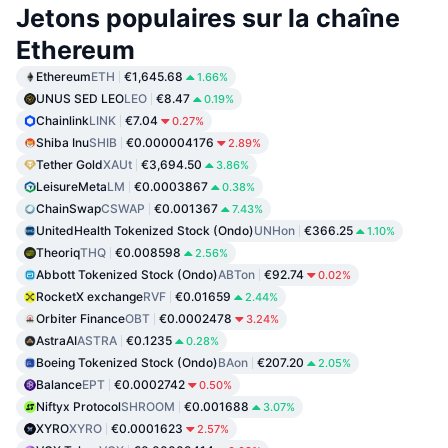
Jetons populaires sur la chaîne
Ethereum
Ethereum
ETH
€1,645.68
1.66%
UNUS SED LEO
LEO
€8.47
0.19%
Chainlink
LINK
€7.04
0.27%
Shiba Inu
SHIB
€0.000004176
2.89%
Tether Gold
XAUt
€3,694.50
3.86%
LeisureMeta
LM
€0.0003867
0.38%
ChainSwap
CSWAP
€0.001367
7.43%
UnitedHealth Tokenized Stock (Ondo)
UNHon
€366.25
1.10%
Theoriq
THQ
€0.008598
2.56%
Abbott Tokenized Stock (Ondo)
ABTon
€92.74
0.02%
RocketX exchange
RVF
€0.01659
2.44%
Orbiter Finance
OBT
€0.0002478
3.24%
AstraAI
ASTRA
€0.1235
0.28%
Boeing Tokenized Stock (Ondo)
BAon
€207.20
2.05%
Balance
EPT
€0.0002742
0.50%
Niftyx Protocol
SHROOM
€0.001688
3.07%
XYRO
XYRO
€0.0001623
2.57%