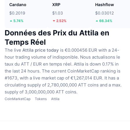
Cardano
XRP
Hashflow
$0.2019
$1.03
$0.03012
5.74%
2.52%
66.34%
Données des Prix du Attila en
Temps Réel
The live
Attila price today
is €0.000456 EUR with a 24-
hour trading volume of indisponible.
Nous actualisons le
taux du ATT / EUR en temps réel.
Attila is down 0.17% in
the last 24 hours.
The current CoinMarketCap ranking is
#1673, with a live market cap of €1,267,014 EUR.
It has a
circulating supply of 2,780,000,000 ATT coins
and a max.
supply of 3,000,000,000 ATT coins.
CoinMarketCap
Tokens
Attila