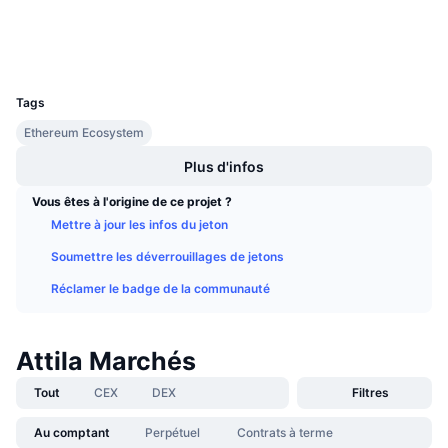
Explorateurs
Ventes à venir
Taux de financement
Apprenez & Gagnez
Portefeuilles
UCID
5600
Calendriers
Tags
Ethereum Ecosystem
Calendrier des ICO
Plus d'infos
Calendrier des événements
Vous êtes à l'origine de ce projet ?
Mettre à jour les infos du jeton
Soumettre les déverrouillages de jetons
Réclamer le badge de la communauté
Attila Marchés
Tout
CEX
DEX
Filtres
Au comptant
Perpétuel
Contrats à terme