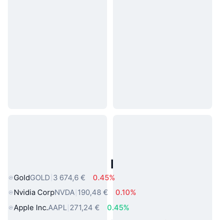
Actifs du Monde Réel Populaires
Gold
GOLD
3 674,6 €
0.45%
Nvidia Corp
NVDA
190,48 €
0.10%
Apple Inc.
AAPL
271,24 €
0.45%