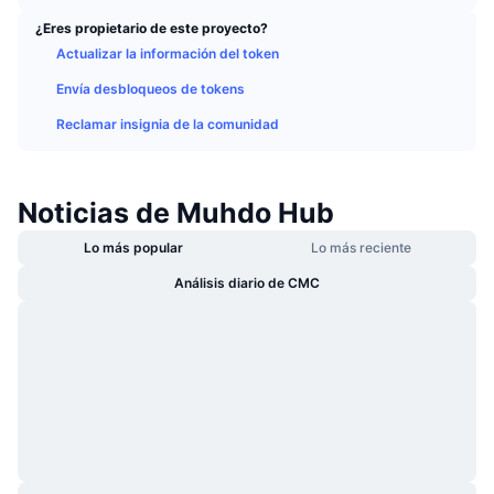
Tendencias
ETF de criptomonedas
¿Eres propietario de este proyecto?
Aprender
CMC MCP
Actualizar la información del token
Nuevo
ETF de Bitcoin
x402
Envía desbloqueos de tokens
Noticias
Cripto
Reclamar insignia de la comunidad
ETF de Ethereum
Academia
Política
Análisis técnico
Investigación
Noticias de Muhdo Hub
Deportes
RSI
Lo más popular
Lo más reciente
Vídeos
Finanzas
Análisis diario de CMC
MACD
Glosario
Tecnología
Derivados
Campañas
NFT
Vista general
Airdrops
Estadísticas generales de NFT
Liquidaciones
Recompensas de diamante