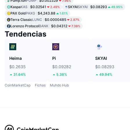
Pump.fun
PUMP
$0.002329
7.96%
Kaspa
KAS
$0.02541
SKYAI
SKYAI
$0.08293
2.49%
49.95%
PAX Gold
PAXG
$4,243.88
1.61%
Terra Classic
LUNC
$0.0000485
2.87%
Lorenzo Protocol
BANK
$0.04312
7.39%
Tendencias
Heima
Pi
SKYAI
$0.2635
$0.09282
$0.08293
31.64%
5.38%
49.94%
CoinMarketCap
Fichas
Muhdo Hub