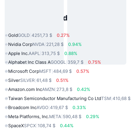
Activos del Mundo Real
Populares
Gold
GOLD
4251,73 $
0.27%
Nvidia Corp
NVDA
221,28 $
0.94%
Apple Inc.
AAPL
313,75 $
0.88%
Alphabet Inc Class A
GOOGL
359,7 $
0.75%
Microsoft Corp
MSFT
484,69 $
0.57%
Silver
SILVER
61,48 $
0.51%
Amazon.com Inc
AMZN
273,8 $
0.42%
Taiwan Semiconductor Manufacturing Co Ltd
TSM
410,68 $
Broadcom Inc
AVGO
419,67 $
0.33%
Meta Platforms, Inc.
META
590,48 $
0.29%
SpaceX
SPCX
108,74 $
0.44%