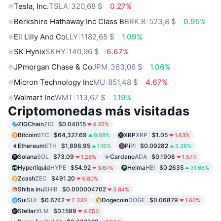
Tesla, Inc.
TSLA
320,68 $
0.27%
Berkshire Hathaway Inc Class B
BRK.B
523,8 $
0.95%
Eli Lilly And Co
LLY
1182,65 $
1.09%
SK Hynix
SKHY
140,96 $
6.67%
JPmorgan Chase & Co
JPM
363,06 $
1.06%
Micron Technology Inc
MU
851,48 $
4.67%
Walmart Inc
WMT
113,67 $
1.19%
Criptomonedas más visitadas
ZIGChain
ZIG
$0.04015
4.35%
Bitcoin
BTC
$64,327.69
XRP
XRP
$1.05
0.08%
1.63%
Ethereum
ETH
$1,896.95
Pi
PI
$0.09282
1.16%
5.38%
Solana
SOL
$73.09
Cardano
ADA
$0.1908
1.26%
1.57%
Hyperliquid
HYPE
$54.92
Heima
HEI
$0.2635
3.67%
31.65%
Zcash
ZEC
$491.20
5.80%
Shiba inu
SHIB
$0.000004702
3.84%
Sui
SUI
$0.6742
Dogecoin
DOGE
$0.06879
2.33%
1.60%
Stellar
XLM
$0.1599
4.65%