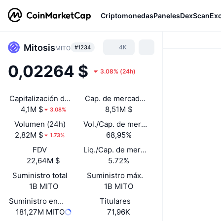
Criptomonedas
Paneles
DexScan
Ex
Mitosis
4K
#1234
MITO
0,02264 $
3.08%
(
24h
)
Capitalización de mercado
Cap. de mercado desbloqueada
4,1M $
8,51M $
3.08%
Volumen (24h)
Vol./Cap. de mercado (24 h)
2,82M $
68,95%
1.73%
FDV
Liq./Cap. de mercado
22,64M $
5.72%
Suministro total
Suministro máx.
1B MITO
1B MITO
Suministro en circulación
Titulares
181,27M MITO
71,96K