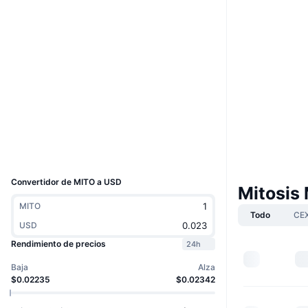
Boost
Web
Website
Whitepaper
Redes Sociales
Contratos
0x8e1e...16CaEF
bscscan.com
Exploradores
Carteras
UCID
38204
Convertidor de MITO a USD
Mitosis
MITO
Todo
CE
USD
Rendimiento de precios
24h
Baja
Alza
$0.02235
$0.02342