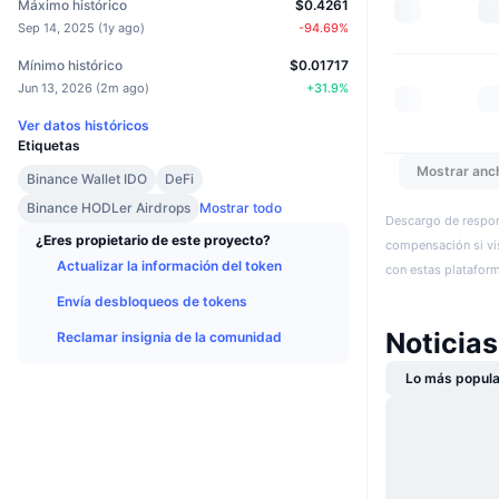
Máximo histórico
$0.4261
Sep 14, 2025
(
1y ago
)
-94.69
%
Mínimo histórico
$0.01717
Jun 13, 2026
(
2m ago
)
+
31.9
%
Ver datos históricos
Etiquetas
Mostrar anc
Binance Wallet IDO
DeFi
Binance HODLer Airdrops
Mostrar todo
Descargo de respon
¿Eres propietario de este proyecto?
compensación si vis
Actualizar la información del token
con estas plataforma
Envía desbloqueos de tokens
Noticias
Reclamar insignia de la comunidad
Lo más popula