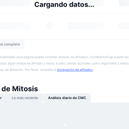
Cargando datos...
ho completo
sabilidad: esta página puede contener enlaces de afiliados. CoinMarketCap puede reci
itas algún enlace de afiliado y llevas a cabo ciertas acciones como registrarte y realiz
s de afiliación. Por favor, consulta la
divulgación de afiliados
.
 de Mitosis
r
Lo más reciente
Análisis diario de CMC