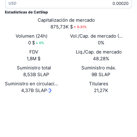
USD
Tendencias
ETF de criptomonedas
Aprender
CMC MCP
Estadísticas de CatSlap
Nuevo
Capitalización de mercado
ETF de Bitcoin
x402
Noticias
875,73K $
0.31%
Cripto
ETF de Ethereum
Volumen (24h)
Vol./Cap. de mercado (24 h)
Academia
0 $
0%
0%
Política
FDV
Liq./Cap. de mercado
Análisis técnico
Investigación
1,8M $
48.28%
Deportes
Suministro total
Suministro máx.
RSI
Vídeos
8,53B SLAP
9B SLAP
Finanzas
MACD
Suministro en circulación
Titulares
Glosario
4,37B SLAP
21,27K
Tecnología
Web
Website
Whitepaper
Derivados
Campañas
Redes Sociales
NFT
Vista general
Airdrops
Contratos
0xF107...4D4236
3.1
Calificación (CertiK)
Estadísticas generales de NFT
Liquidaciones
Recompensas de diamante
Exploradores
etherscan.io