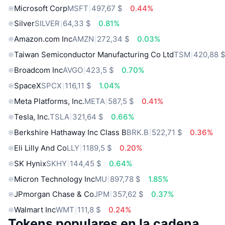
Microsoft Corp
MSFT
497,67 $
0.44%
Silver
SILVER
64,33 $
0.81%
Amazon.com Inc
AMZN
272,34 $
0.03%
Taiwan Semiconductor Manufacturing Co Ltd
TSM
420,88 
Broadcom Inc
AVGO
423,5 $
0.70%
SpaceX
SPCX
116,11 $
1.04%
Meta Platforms, Inc.
META
587,5 $
0.41%
Tesla, Inc.
TSLA
321,64 $
0.66%
Berkshire Hathaway Inc Class B
BRK.B
522,71 $
0.36%
Eli Lilly And Co
LLY
1189,5 $
0.20%
SK Hynix
SKHY
144,45 $
0.64%
Micron Technology Inc
MU
897,78 $
1.85%
JPmorgan Chase & Co
JPM
357,62 $
0.37%
Walmart Inc
WMT
111,8 $
0.24%
Tokens populares en la cadena