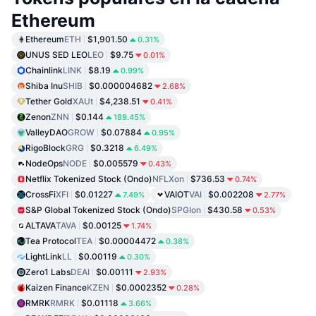
Ethereum
Ethereum
ETH
$1,901.50
0.31%
UNUS SED LEO
LEO
$9.75
0.01%
Chainlink
LINK
$8.19
0.99%
Shiba Inu
SHIB
$0.000004682
2.68%
Tether Gold
XAUt
$4,238.51
0.41%
Zenon
ZNN
$0.144
189.45%
ValleyDAO
GROW
$0.07884
0.95%
RigoBlock
GRG
$0.3218
6.49%
NodeOps
NODE
$0.005579
0.43%
Netflix Tokenized Stock (Ondo)
NFLXon
$736.53
0.74%
CrossFi
XFI
$0.01227
VAIOT
VAI
$0.002208
7.49%
2.77%
S&P Global Tokenized Stock (Ondo)
SPGIon
$430.58
0.53%
ALTAVA
TAVA
$0.00125
1.74%
Tea Protocol
TEA
$0.00004472
0.38%
LightLink
LL
$0.00119
0.30%
Zero1 Labs
DEAI
$0.00111
2.93%
Kaizen Finance
KZEN
$0.0002352
0.28%
RMRK
RMRK
$0.01118
3.66%