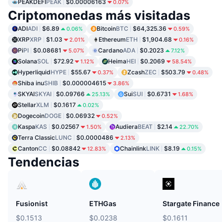
PEAKDEFI
PEAK
$0.00006163
0.07%
Criptomonedas más visitadas
ADI
ADI
$6.89
Bitcoin
BTC
$64,325.36
0.06%
0.59%
XRP
XRP
$1.03
Ethereum
ETH
$1,904.68
2.01%
0.16%
Pi
PI
$0.08681
Cardano
ADA
$0.2023
5.07%
7.12%
Solana
SOL
$72.92
Heima
HEI
$0.2069
1.12%
58.54%
Hyperliquid
HYPE
$55.67
Zcash
ZEC
$503.79
0.37%
0.48%
Shiba inu
SHIB
$0.000004615
3.86%
SKYAI
SKYAI
$0.09766
Sui
SUI
$0.6731
25.13%
1.68%
Stellar
XLM
$0.1617
0.02%
Dogecoin
DOGE
$0.06932
0.52%
Kaspa
KAS
$0.02567
Audiera
BEAT
$2.14
1.50%
22.70%
Terra Classic
LUNC
$0.0000486
2.13%
Canton
CC
$0.08842
Chainlink
LINK
$8.19
12.83%
0.15%
Tendencias
Fusionist
ETHGas
Stargate Finance
$0.1513
$0.0238
$0.1611