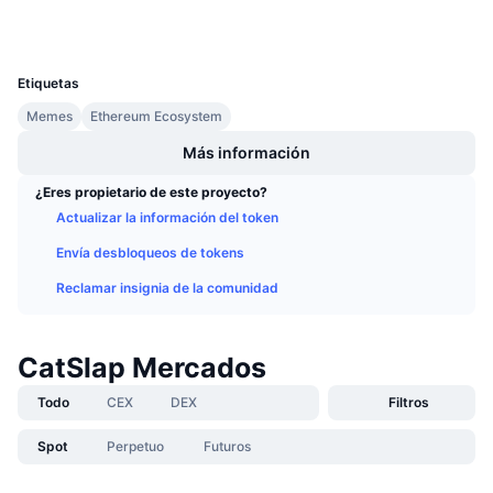
Carteras
Próximas ventas
Tasas de financiación
Aprende y Gana
UCID
34203
Etiquetas
Calendarios
Memes
Ethereum Ecosystem
Más información
Calendario de ICO
¿Eres propietario de este proyecto?
Calendario de eventos
Actualizar la información del token
Envía desbloqueos de tokens
Reclamar insignia de la comunidad
CatSlap Mercados
Todo
CEX
DEX
Filtros
Spot
Perpetuo
Futuros