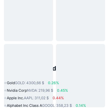
Activos del Mundo Real
Populares
Gold
GOLD
4300,66 $
0.26%
Nvidia Corp
NVDA
219,96 $
0.45%
Apple Inc.
AAPL
311,02 $
0.44%
Alphabet Inc Class A
GOOGL
358,23 $
0.14%