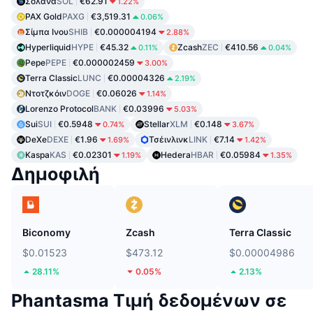
Σολάνα
SOL
€62.91
1.22%
PAX Gold
PAXG
€3,519.31
0.06%
Σίμπα Ινου
SHIB
€0.000004194
2.88%
Hyperliquid
HYPE
€45.32
Zcash
ZEC
€410.56
0.11%
0.04%
Pepe
PEPE
€0.000002459
3.00%
Terra Classic
LUNC
€0.00004326
2.19%
Ντοτζκόιν
DOGE
€0.06026
1.14%
Lorenzo Protocol
BANK
€0.03996
5.03%
Sui
SUI
€0.5948
Stellar
XLM
€0.148
0.74%
3.67%
DeXe
DEXE
€1.96
Τσέινλινκ
LINK
€7.14
1.69%
1.42%
Kaspa
KAS
€0.02301
Hedera
HBAR
€0.05984
1.19%
1.35%
Δημοφιλή
Biconomy
Zcash
Terra Classic
$0.01523
$473.12
$0.00004986
28.11%
0.05%
2.13%
Phantasma Τιμή δεδομένων σε