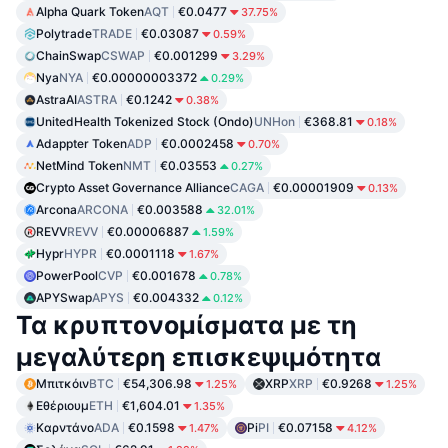
Alpha Quark Token
AQT
€0.0477
37.75%
Polytrade
TRADE
€0.03087
0.59%
ChainSwap
CSWAP
€0.001299
3.29%
Nya
NYA
€0.00000003372
0.29%
AstraAI
ASTRA
€0.1242
0.38%
UnitedHealth Tokenized Stock (Ondo)
UNHon
€368.81
0.18%
Adappter Token
ADP
€0.0002458
0.70%
NetMind Token
NMT
€0.03553
0.27%
Crypto Asset Governance Alliance
CAGA
€0.00001909
0.13%
Arcona
ARCONA
€0.003588
32.01%
REVV
REVV
€0.00006887
1.59%
Hypr
HYPR
€0.0001118
1.67%
PowerPool
CVP
€0.001678
0.78%
APYSwap
APYS
€0.004332
0.12%
Τα κρυπτονομίσματα με τη
μεγαλύτερη επισκεψιμότητα
Μπιτκόιν
BTC
€54,306.98
XRP
XRP
€0.9268
1.25%
1.25%
Εθέριουμ
ETH
€1,604.01
1.35%
Καρντάνο
ADA
€0.1598
Pi
PI
€0.07158
1.47%
4.12%