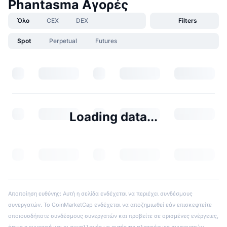
Phantasma Αγορές
Όλο
CEX
DEX
Filters
Spot
Perpetual
Futures
Loading data...
Αποποίηση ευθύνης: Αυτή η σελίδα ενδέχεται να περιέχει συνδέσμους
συνεργατών. Το CoinMarketCap ενδέχεται να αποζημιωθεί εάν επισκεφτείτε
οποιουσδήποτε συνδέσμους συνεργατών και προβείτε σε ορισμένες ενέργειες,
όπως η εγγραφή και οι συναλλαγές με αυτές τις πλατφόρμες συνεργατών.