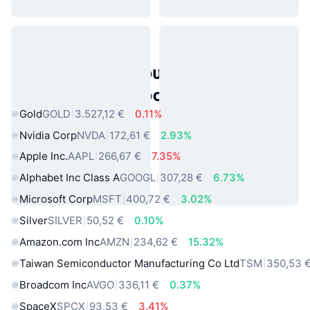
Δημοφιλή περιουσιακά στοιχεία
πραγματικού κόσμου
Gold
GOLD
3.527,12 €
0.11%
Nvidia Corp
NVDA
172,61 €
2.93%
Apple Inc.
AAPL
266,67 €
7.35%
Alphabet Inc Class A
GOOGL
307,28 €
6.73%
Microsoft Corp
MSFT
400,72 €
3.02%
Silver
SILVER
50,52 €
0.10%
Amazon.com Inc
AMZN
234,62 €
15.32%
Taiwan Semiconductor Manufacturing Co Ltd
TSM
350,53 
Broadcom Inc
AVGO
336,11 €
0.37%
SpaceX
SPCX
93,53 €
3.41%