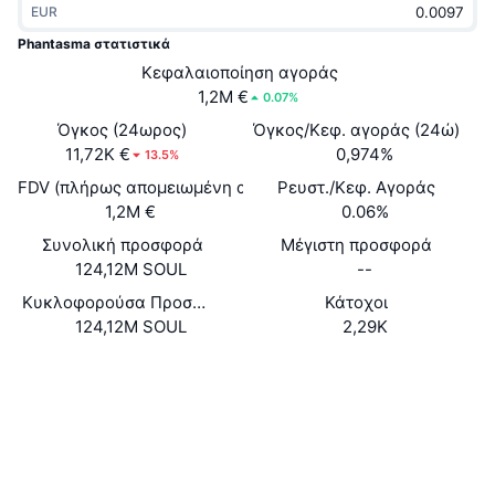
EUR
Δημοφιλή
Crypto ETFs
Εκμάθηση
CMC MCP
Phantasma στατιστικά
Νέο
Κεφαλαιοποίηση αγοράς
Διαπραγματεύσιμα Αμοιβαία Κεφάλαια Μπιτκόιν
x402
Νέα
1,2M €
0.07%
Κρυπτο
Διαπραγματεύσιμα Αμοιβαία Κεφάλαια Εθέριουμ
Όγκος (24ωρος)
Όγκος/Κεφ. αγοράς (24ώ)
Academy
11,72K €
0,974%
13.5%
Πολιτική
FDV (πλήρως απομειωμένη αξία)
Ρευστ./Κεφ. Αγοράς
Τεχνική ανάλυση
Έρευνα
1,2M €
0.06%
Αθλητισμός
Συνολική προσφορά
Μέγιστη προσφορά
RSI
Βίντεο
124,12M SOUL
--
Οικονομικά
MACD
Κυκλοφορούσα Προσφορά
Κάτοχοι
Γλωσσάριο
124,12M SOUL
2,29K
Τεχνολογία
Ιστότοπος
Website
Whitepaper
Παράγωγα
Καμπάνιες
NFT
Κοινωνικά
Επισκόπηση
Airdrop
Συνολικά στατιστικά NFT
0x7585...4Af07F
Συμβόλαια
Εκκαθαρίσεις
Ανταμοιβές Diamonds