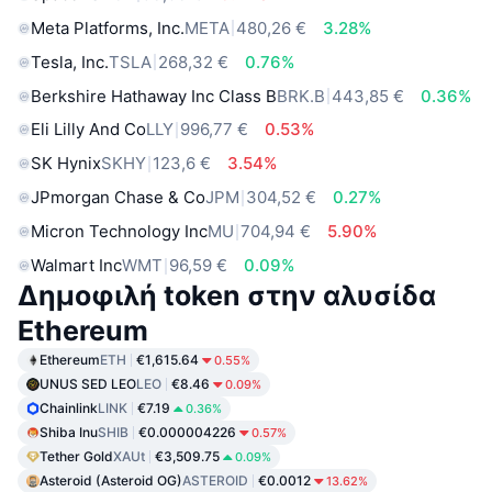
Meta Platforms, Inc.
META
480,26 €
3.28%
Tesla, Inc.
TSLA
268,32 €
0.76%
Berkshire Hathaway Inc Class B
BRK.B
443,85 €
0.36%
Eli Lilly And Co
LLY
996,77 €
0.53%
SK Hynix
SKHY
123,6 €
3.54%
JPmorgan Chase & Co
JPM
304,52 €
0.27%
Micron Technology Inc
MU
704,94 €
5.90%
Walmart Inc
WMT
96,59 €
0.09%
Δημοφιλή token στην αλυσίδα
Ethereum
Ethereum
ETH
€1,615.64
0.55%
UNUS SED LEO
LEO
€8.46
0.09%
Chainlink
LINK
€7.19
0.36%
Shiba Inu
SHIB
€0.000004226
0.57%
Tether Gold
XAUt
€3,509.75
0.09%
Asteroid (Asteroid OG)
ASTEROID
€0.0012
13.62%