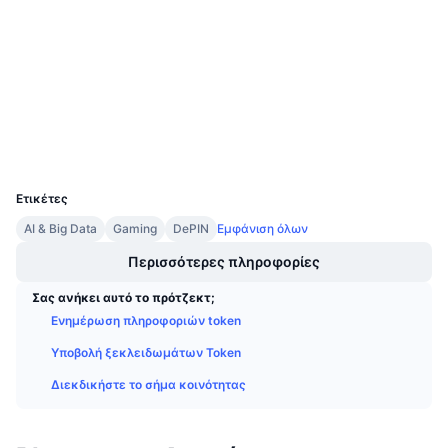
3.8
Προσεχείς πωλήσεις
Αξιολόγηση (CertiK)
Επιτόκια χρηματοδότησης
Μάθετε και Κερδίστε
Audits
etherscan.io
Ημερολόγια
Explorers
Wallets
Ημερολόγιο ICO
UCID
2827
Ημερολόγιο Εκδηλώσεων
Ετικέτες
AI & Big Data
Gaming
DePIN
Εμφάνιση όλων
Περισσότερες πληροφορίες
Σας ανήκει αυτό το πρότζεκτ;
Ενημέρωση πληροφοριών token
Υποβολή ξεκλειδωμάτων Token
Διεκδικήστε το σήμα κοινότητας