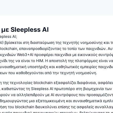
 με Sleepless AI
epless AI;
(AI) βρίσκεται στη διασταύρωση της τεχνητής νοημοσύνης και τ
lockchain, επαναπροσδιορίζοντας το τοπίο των παιχνιδιών. Αυ
χνιδιών Web3+AI προσφέρει παιχνίδια με εικονικούς συντρόφ
νίδι της να είναι το HIM. Η αποστολή της πλατφόρμας είναι ν
ναισθηματική υποστήριξη και καθηλωτικές εμπειρίες παιχνιδ
εων που καθοδηγούνται από την τεχνητή νοημοσύνη.
της τεχνολογίας blockchain εξασφαλίζει διαφάνεια, ασφάλει
καθιστώντας τη Sleepless AI πρωτοπόρο στη βιομηχανία των 
πορούν να αλληλεπιδρούν με AI συντρόφους που προσαρμόζοντ
 δημιουργώντας μια εξατομικευμένη και συναισθηματικά εμπλ
ρήση του blockchain διευκολύνει επίσης τις ασφαλείς συναλλαγ
ν εντός παιχνιδιού περιουσιακών στοιχείων, βελτιώνοντας τη 