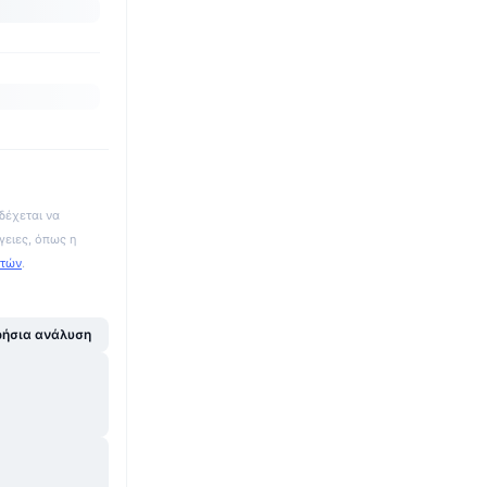
δέχεται να
γειες, όπως η
ατών
.
ήσια ανάλυση