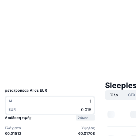
Boost
Ιστότοπος
Website
Whitepaper
Κοινωνικά
0xBDA0...48d8b2
Συμβόλαια
4.0
Αξιολόγηση (CertiK)
Explorers
bscscan.com
Wallets
UCID
28846
Sleeple
μετατροπέας AI σε EUR
Όλο
CEX
AI
EUR
Απόδοση τιμής
24ωρο
Ελάχιστο
Υψηλός
€0.01512
€0.01708