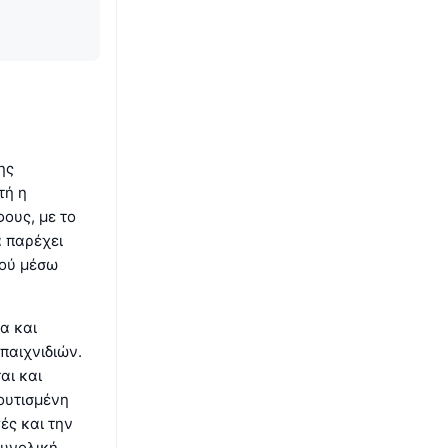
ης
τή η
ους, με το
α παρέχει
ιού μέσω
α και
παιχνιδιών.
αι και
ουτισμένη
ές και την
συνολική