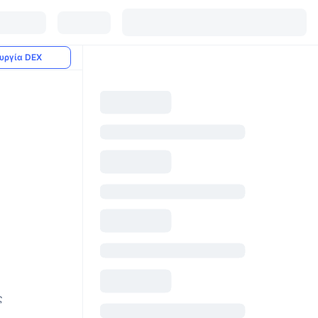
υργία DEX
ς