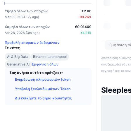
Υψηλό όλων των εποχών
€2.06
Mar 09, 2024
(
2y ago
)
-99.26
%
Χαμηλό όλων των εποχών
€0.01469
Apr 28, 2026
(
3m ago
)
+
4.21
%
Προβολή ιστορικών δεδομένων
Εμφάνιση π
Ετικέτες
AI & Big Data
Binance Launchpool
Αποποίηση ευθύνης:
Generative AI
Εμφάνιση όλων
αποζημιωθεί εάν ε
εγγραφή και οι συ
Σας ανήκει αυτό το πρότζεκτ;
Ενημέρωση πληροφοριών token
Sleeple
Υποβολή ξεκλειδωμάτων Token
Διεκδικήστε το σήμα κοινότητας