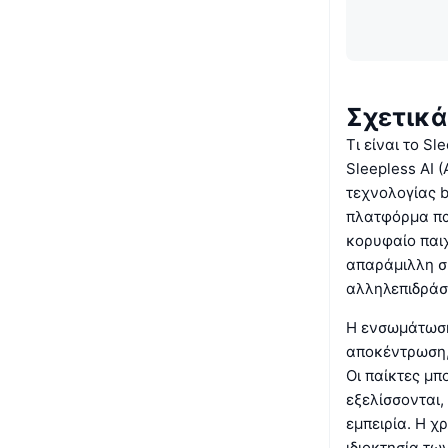
Σχετικά
Τι είναι το Sle
Sleepless AI 
τεχνολογίας b
πλατφόρμα παι
κορυφαίο παιχ
απαράμιλλη συ
αλληλεπιδράσ
Η ενσωμάτωση 
αποκέντρωση, 
Οι παίκτες μ
εξελίσσονται,
εμπειρία. Η χ
ιδιοκτησία τω