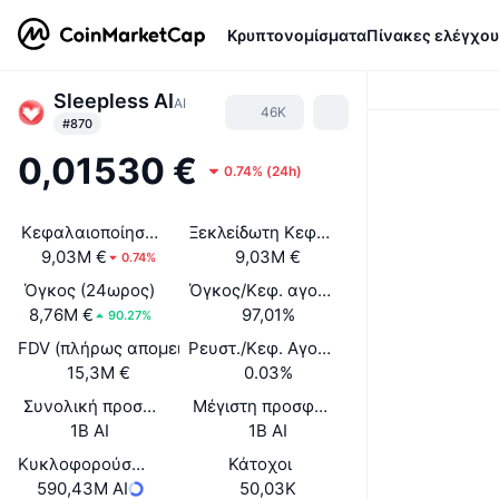
Κρυπτονομίσματα
Πίνακες ελέγχου
Sleepless AI
AI
46K
#870
0,01530 €
0.74%
(
24h
)
Κεφαλαιοποίηση αγοράς
Ξεκλείδωτη Κεφαλαιοποίηση Αγοράς
9,03M €
9,03M €
0.74%
Όγκος (24ωρος)
Όγκος/Κεφ. αγοράς (24ώ)
8,76M €
97,01%
90.27%
FDV (πλήρως απομειωμένη αξία)
Ρευστ./Κεφ. Αγοράς
15,3M €
0.03%
Συνολική προσφορά
Μέγιστη προσφορά
1B AI
1B AI
Κυκλοφορούσα Προσφορά
Κάτοχοι
590,43M AI
50,03K