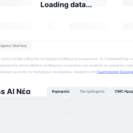
Loading data...
λήρους πλάτους
 Αυτή η σελίδα ενδέχεται να περιέχει συνδέσμους συνεργατών. Το CoinMarketCap εν
πισκεφτείτε οποιουσδήποτε συνδέσμους συνεργατών και προβείτε σε ορισμένες ενέρ
ναλλαγές με αυτές τις πλατφόρμες συνεργατών. Ανατρέξτε στη
Γνωστοποίηση Συνεργ
ss AI Νέα
Κορυφαία
Πιο πρόσφατα
CMC Ημερ