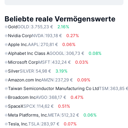
Beliebte reale Vermögenswerte
Gold
GOLD
3.755,23 €
2.16%
Nvidia Corp
NVDA
193,18 €
0.27%
Apple Inc.
AAPL
270,81 €
0.06%
Alphabet Inc Class A
GOOGL
306,73 €
0.08%
Microsoft Corp
MSFT
432,24 €
0.03%
Silver
SILVER
54,98 €
3.19%
Amazon.com Inc
AMZN
237,29 €
0.09%
Taiwan Semiconductor Manufacturing Co Ltd
TSM
363,85 
Broadcom Inc
AVGO
368,17 €
0.47%
SpaceX
SPCX
114,62 €
0.51%
Meta Platforms, Inc.
META
512,32 €
0.06%
Tesla, Inc.
TSLA
283,97 €
0.07%