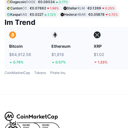
Dogecoin
DOGE
€0.06034
0.77%
Canton
CC
€0.07862
Stellar
XLM
€0.1399
1.96%
0.25%
Kaspa
KAS
€0.0227
Hedera
HBAR
€0.05878
2.12%
0.72%
Im Trend
Bitcoin
Ethereum
XRP
$64,912.56
$1,916
$1.02
0.79%
0.57%
1.23%
CoinMarketCap
Tokens
Pirate Inu