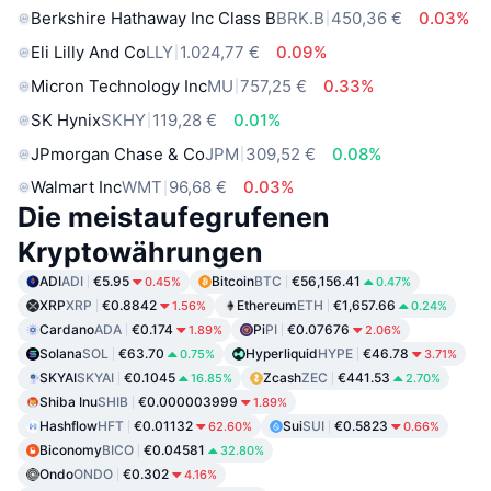
Berkshire Hathaway Inc Class B
BRK.B
450,36 €
0.03%
Eli Lilly And Co
LLY
1.024,77 €
0.09%
Micron Technology Inc
MU
757,25 €
0.33%
SK Hynix
SKHY
119,28 €
0.01%
JPmorgan Chase & Co
JPM
309,52 €
0.08%
Walmart Inc
WMT
96,68 €
0.03%
Die meistaufegrufenen
Kryptowährungen
ADI
ADI
€5.95
Bitcoin
BTC
€56,156.41
0.45%
0.47%
XRP
XRP
€0.8842
Ethereum
ETH
€1,657.66
1.56%
0.24%
Cardano
ADA
€0.174
Pi
PI
€0.07676
1.89%
2.06%
Solana
SOL
€63.70
Hyperliquid
HYPE
€46.78
0.75%
3.71%
SKYAI
SKYAI
€0.1045
Zcash
ZEC
€441.53
16.85%
2.70%
Shiba Inu
SHIB
€0.000003999
1.89%
Hashflow
HFT
€0.01132
Sui
SUI
€0.5823
62.60%
0.66%
Biconomy
BICO
€0.04581
32.80%
Ondo
ONDO
€0.302
4.16%