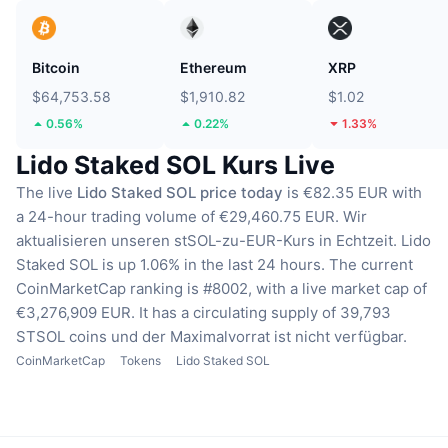
Bitcoin
Ethereum
XRP
$64,753.58
$1,910.82
$1.02
0.56%
0.22%
1.33%
Lido Staked SOL Kurs Live
The live
Lido Staked SOL price today
is €82.35 EUR with
a 24-hour trading volume of €29,460.75 EUR.
Wir
aktualisieren unseren stSOL-zu-EUR-Kurs in Echtzeit.
Lido
Staked SOL is up 1.06% in the last 24 hours.
The current
CoinMarketCap ranking is #8002, with a live market cap of
€3,276,909 EUR.
It has a circulating supply of 39,793
STSOL coins
und der Maximalvorrat ist nicht verfügbar.
CoinMarketCap
Tokens
Lido Staked SOL