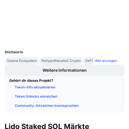
3.8
Bewertung (CertiK)
Anstehende Verkäufe
Finanzierungsraten
Lernen und verdienen
solscan.io
Explorer
Kalender
Wallets
UCID
ICO-Kalender
12297
Stichworte
Ereigniskalender
Solana Ecosystem
Rehypothecated Crypto
DeFi
Alle anzeigen
Weitere Informationen
Gehört dir dieses Projekt?
Token-Info aktualisieren
Token Unlocks einreichen
Community-Abzeichen beanspruchen
Lido Staked SOL Märkte