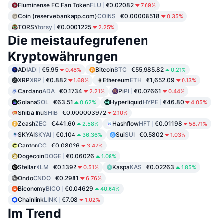
Fluminense FC Fan Token
FLU
€0.02082
7.69%
Coin (reservebankapp.com)
COINS
€0.00008518
0.35%
TORSY
torsy
€0.0001225
2.25%
Die meistaufegrufenen
Kryptowährungen
ADI
ADI
€5.95
Bitcoin
BTC
€55,985.82
0.46%
0.21%
XRP
XRP
€0.882
Ethereum
ETH
€1,652.09
1.68%
0.13%
Cardano
ADA
€0.1734
Pi
PI
€0.07661
2.21%
0.44%
Solana
SOL
€63.51
Hyperliquid
HYPE
€46.80
0.62%
4.05%
Shiba Inu
SHIB
€0.000003972
2.10%
Zcash
ZEC
€441.60
Hashflow
HFT
€0.01198
2.58%
58.71%
SKYAI
SKYAI
€0.104
Sui
SUI
€0.5802
36.36%
1.03%
Canton
CC
€0.08026
3.47%
Dogecoin
DOGE
€0.06026
1.08%
Stellar
XLM
€0.1392
Kaspa
KAS
€0.02263
0.51%
1.85%
Ondo
ONDO
€0.2981
6.76%
Biconomy
BICO
€0.04629
40.64%
Chainlink
LINK
€7.08
1.02%
Im Trend