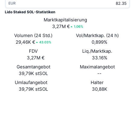
EUR
Im Trend
Krypto-ETFs
Lernen
CMC MCP
Lido Staked SOL-Statistiken
Neu
Marktkapitalisierung
Bitcoin-ETFs
x402
News
3,27M €
1.06%
Krypto
Ethereum-ETFs
Volumen (24 Std.)
Vol/Marktkap. (24 h)
Akademie
29,46K €
0,899%
43.03%
Politik
FDV
Liq./Marktkap.
Technische Analyse
Forschung/Recherche
3,27M €
33.16%
Sport
Gesamtangebot
Maximalangebot
RSI
Videos
39,79K stSOL
--
Finanzen
MACD
Umlaufangebot
Halter
Wörterbuch
39,79K stSOL
30,88K
Technologie
Website
Whitepaper
Derivate
Kampagnen
Website
NFT
Überblick
Airdrops
Soziale Medien
NFT-Statistiken insgesamt
Liquidationen
Diamant-Prämien
Verträge
7dHbWX...1Y7ARj