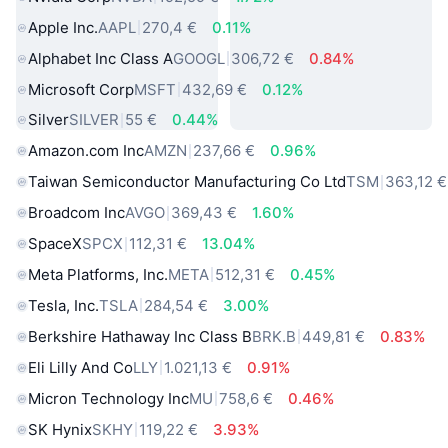
Apple Inc.
AAPL
270,4 €
0.11%
Alphabet Inc Class A
GOOGL
306,72 €
0.84%
Microsoft Corp
MSFT
432,69 €
0.12%
Silver
SILVER
55 €
0.44%
Amazon.com Inc
AMZN
237,66 €
0.96%
Taiwan Semiconductor Manufacturing Co Ltd
TSM
363,12 €
Broadcom Inc
AVGO
369,43 €
1.60%
SpaceX
SPCX
112,31 €
13.04%
Meta Platforms, Inc.
META
512,31 €
0.45%
Tesla, Inc.
TSLA
284,54 €
3.00%
Berkshire Hathaway Inc Class B
BRK.B
449,81 €
0.83%
Eli Lilly And Co
LLY
1.021,13 €
0.91%
Micron Technology Inc
MU
758,6 €
0.46%
SK Hynix
SKHY
119,22 €
3.93%