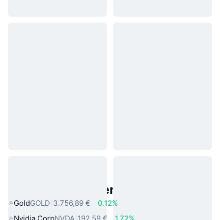
Beliebte reale Vermögenswerte
Gold
GOLD
3.756,89 €
0.12%
Nvidia Corp
NVDA
192,59 €
1.72%