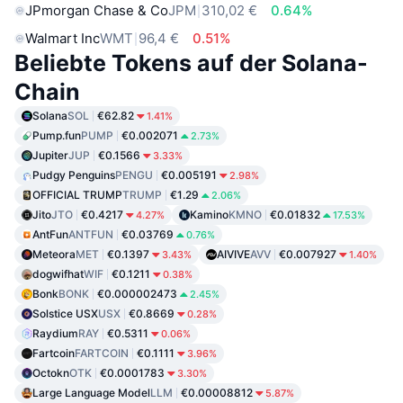
JPmorgan Chase & Co
JPM
310,02 €
0.64%
Walmart Inc
WMT
96,4 €
0.51%
Beliebte Tokens auf der Solana-
Chain
Solana
SOL
€62.82
1.41%
Pump.fun
PUMP
€0.002071
2.73%
Jupiter
JUP
€0.1566
3.33%
Pudgy Penguins
PENGU
€0.005191
2.98%
OFFICIAL TRUMP
TRUMP
€1.29
2.06%
Jito
JTO
€0.4217
Kamino
KMNO
€0.01832
4.27%
17.53%
AntFun
ANTFUN
€0.03769
0.76%
Meteora
MET
€0.1397
AIVIVE
AVV
€0.007927
3.43%
1.40%
dogwifhat
WIF
€0.1211
0.38%
Bonk
BONK
€0.000002473
2.45%
Solstice USX
USX
€0.8669
0.28%
Raydium
RAY
€0.5311
0.06%
Fartcoin
FARTCOIN
€0.1111
3.96%
Octokn
OTK
€0.0001783
3.30%
Large Language Model
LLM
€0.00008812
5.87%