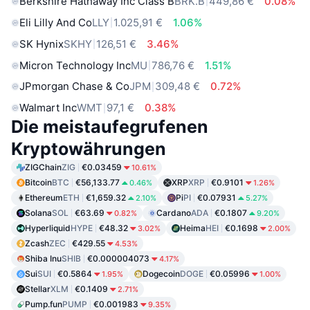
Berkshire Hathaway Inc Class B
BRK.B
449,86 €
0.08%
Eli Lilly And Co
LLY
1.025,91 €
1.06%
SK Hynix
SKHY
126,51 €
3.46%
Micron Technology Inc
MU
786,76 €
1.51%
JPmorgan Chase & Co
JPM
309,48 €
0.72%
Walmart Inc
WMT
97,1 €
0.38%
Die meistaufegrufenen
Kryptowährungen
ZIGChain
ZIG
€0.03459
10.61%
Bitcoin
BTC
€56,133.77
XRP
XRP
€0.9101
0.46%
1.26%
Ethereum
ETH
€1,659.32
Pi
PI
€0.07931
2.10%
5.27%
Solana
SOL
€63.69
Cardano
ADA
€0.1807
0.82%
9.20%
Hyperliquid
HYPE
€48.32
Heima
HEI
€0.1698
3.02%
2.00%
Zcash
ZEC
€429.55
4.53%
Shiba Inu
SHIB
€0.000004073
4.17%
Sui
SUI
€0.5864
Dogecoin
DOGE
€0.05996
1.95%
1.00%
Stellar
XLM
€0.1409
2.71%
Pump.fun
PUMP
€0.001983
9.35%