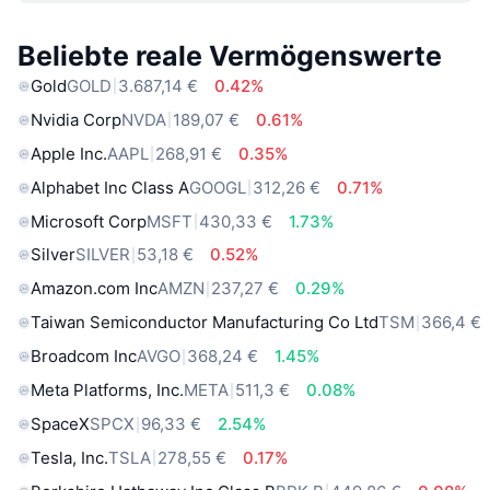
Beliebte reale Vermögenswerte
Gold
GOLD
3.687,14 €
0.42%
Nvidia Corp
NVDA
189,07 €
0.61%
Apple Inc.
AAPL
268,91 €
0.35%
Alphabet Inc Class A
GOOGL
312,26 €
0.71%
Microsoft Corp
MSFT
430,33 €
1.73%
Silver
SILVER
53,18 €
0.52%
Amazon.com Inc
AMZN
237,27 €
0.29%
Taiwan Semiconductor Manufacturing Co Ltd
TSM
366,4 €
Broadcom Inc
AVGO
368,24 €
1.45%
Meta Platforms, Inc.
META
511,3 €
0.08%
SpaceX
SPCX
96,33 €
2.54%
Tesla, Inc.
TSLA
278,55 €
0.17%