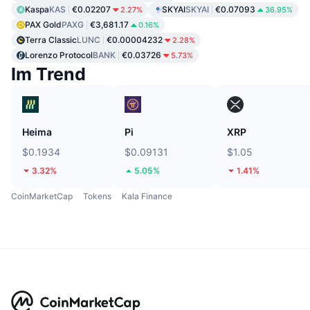
Kaspa
KAS
€0.02207
SKYAI
SKYAI
€0.07093
2.27%
36.95%
PAX Gold
PAXG
€3,681.17
0.16%
Terra Classic
LUNC
€0.00004232
2.28%
Lorenzo Protocol
BANK
€0.03726
5.73%
Im Trend
Heima
Pi
XRP
$0.1934
$0.09131
$1.05
3.32%
5.05%
1.41%
CoinMarketCap
Tokens
Kala Finance