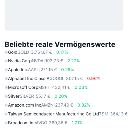
Beliebte reale Vermögenswerte
Gold
GOLD
3.751,67 €
0.17%
Nvidia Corp
NVDA
193,73 €
2.27%
Apple Inc.
AAPL
271,15 €
0.29%
Alphabet Inc Class A
GOOGL
307,15 €
0.96%
Microsoft Corp
MSFT
432,41 €
0.03%
Silver
SILVER
55,17 €
0.20%
Amazon.com Inc
AMZN
237,49 €
0.82%
Taiwan Semiconductor Manufacturing Co Ltd
TSM
364,13 €
Broadcom Inc
AVGO
369,36 €
1.71%