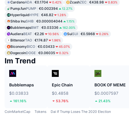
Cardano
ADA
€0.1704
Zcash
ZEC
€438.98
0.42%
0.83%
Pump.fun
PUMP
€0.002394
12.27%
Hyperliquid
HYPE
€46.82
1.28%
Shiba Inu
SHIB
€0.000004044
1.15%
Bubblemaps
BMT
€0.03336
162.00%
Audiera
BEAT
€2.26
Sui
SUI
€0.5968
10.56%
0.26%
Bittensor
TAO
€174.87
1.96%
Biconomy
BICO
€0.03433
45.07%
Dogecoin
DOGE
€0.06035
0.32%
Im Trend
Bubblemaps
Epic Chain
BOOK OF MEME
$0.03833
$0.4858
$0.0007597
161.16%
53.76%
21.43%
CoinMarketCap
Tokens
Dai If Trump Loses The 2020 Election