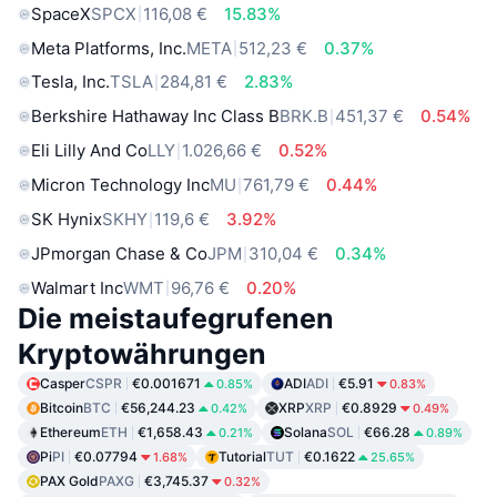
SpaceX
SPCX
116,08 €
15.83%
Meta Platforms, Inc.
META
512,23 €
0.37%
Tesla, Inc.
TSLA
284,81 €
2.83%
Berkshire Hathaway Inc Class B
BRK.B
451,37 €
0.54%
Eli Lilly And Co
LLY
1.026,66 €
0.52%
Micron Technology Inc
MU
761,79 €
0.44%
SK Hynix
SKHY
119,6 €
3.92%
JPmorgan Chase & Co
JPM
310,04 €
0.34%
Walmart Inc
WMT
96,76 €
0.20%
Die meistaufegrufenen
Kryptowährungen
Casper
CSPR
€0.001671
ADI
ADI
€5.91
0.85%
0.83%
Bitcoin
BTC
€56,244.23
XRP
XRP
€0.8929
0.42%
0.49%
Ethereum
ETH
€1,658.43
Solana
SOL
€66.28
0.21%
0.89%
Pi
PI
€0.07794
Tutorial
TUT
€0.1622
1.68%
25.65%
PAX Gold
PAXG
€3,745.37
0.32%