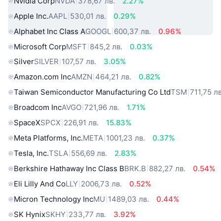
Nvidia Corp
NVDA
378,67 лв.
2.27%
Apple Inc.
AAPL
530,01 лв.
0.29%
Alphabet Inc Class A
GOOGL
600,37 лв.
0.96%
Microsoft Corp
MSFT
845,2 лв.
0.03%
Silver
SILVER
107,57 лв.
3.05%
Amazon.com Inc
AMZN
464,21 лв.
0.82%
Taiwan Semiconductor Manufacturing Co Ltd
TSM
711,75 лв
Broadcom Inc
AVGO
721,96 лв.
1.71%
SpaceX
SPCX
226,91 лв.
15.83%
Meta Platforms, Inc.
META
1001,23 лв.
0.37%
Tesla, Inc.
TSLA
556,69 лв.
2.83%
Berkshire Hathaway Inc Class B
BRK.B
882,27 лв.
0.54%
Eli Lilly And Co
LLY
2006,73 лв.
0.52%
Micron Technology Inc
MU
1489,03 лв.
0.44%
SK Hynix
SKHY
233,77 лв.
3.92%