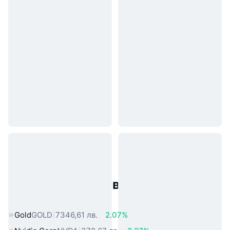
Популярни активи от реалния
свят
Gold
GOLD
7346,61 лв.
2.07%