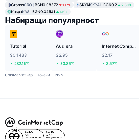
Cronos
CRO
BGN0.08372
SKYAI
SKYAI
BGN0.2
1.17%
2.30%
Kaspa
KAS
BGN0.04531
1.10%
Набиращи популярност
Tutorial
Audiera
Internet Computer
$0.1438
$2.95
$2.17
232.15%
33.86%
3.57%
CoinMarketCap
Токени
PIVN