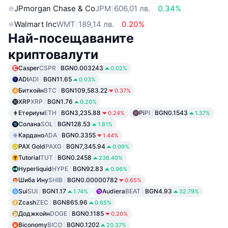
JPmorgan Chase & Co
JPM
606,01 лв.
0.34%
Walmart Inc
WMT
189,14 лв.
0.20%
Най-посещаваните
криптовалути
Casper
CSPR
BGN0.003243
0.02%
ADI
ADI
BGN11.65
0.03%
Биткойн
BTC
BGN109,583.22
0.37%
XRP
XRP
BGN1.76
0.20%
Етериум
ETH
BGN3,235.88
Pi
PI
BGN0.1543
0.24%
1.37%
Солана
SOL
BGN128.53
1.81%
Кардано
ADA
BGN0.3355
1.44%
PAX Gold
PAXG
BGN7,345.94
0.09%
Tutorial
TUT
BGN0.2458
236.40%
Hyperliquid
HYPE
BGN92.83
0.96%
Шиба Ину
SHIB
BGN0.00000782
0.65%
Sui
SUI
BGN1.17
Audiera
BEAT
BGN4.93
1.74%
32.79%
Zcash
ZEC
BGN865.96
0.65%
Доджкойн
DOGE
BGN0.1185
0.20%
Biconomy
BICO
BGN0.1202
20.37%