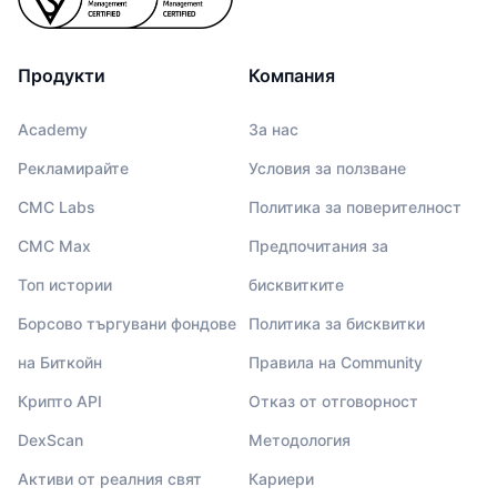
Продукти
Компания
Academy
За нас
Рекламирайте
Условия за ползване
CMC Labs
Политика за поверителност
CMC Max
Предпочитания за
Топ истории
бисквитките
Борсово търгувани фондове
Политика за бисквитки
на Биткойн
Правила на Community
Крипто API
Отказ от отговорност
DexScan
Методология
Активи от реалния свят
Кариери