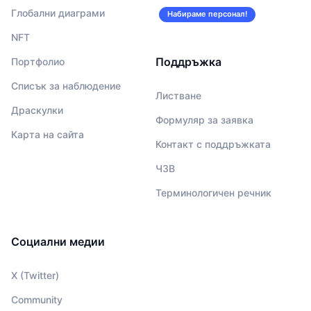
Глобални диаграми
Набираме персонал!
NFT
Поддръжка
Портфолио
Списък за наблюдение
Листване
Драскулки
Формуляр за заявка
Карта на сайта
Контакт с поддръжката
ЧЗВ
Терминологичен речник
Социални медии
X (Twitter)
Community