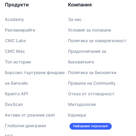
Продукти
Компания
Academy
За нас
Рекламирайте
Условия за ползване
CMC Labs
Политика за поверителност
CMC Max
Предпочитания за
Топ истории
бисквитките
Борсово търгувани фондове
Политика за бисквитки
на Биткойн
Правила на Community
Крипто API
Отказ от отговорност
DexScan
Методология
Активи от реалния свят
Кариери
Глобални диаграми
Набираме персонал!