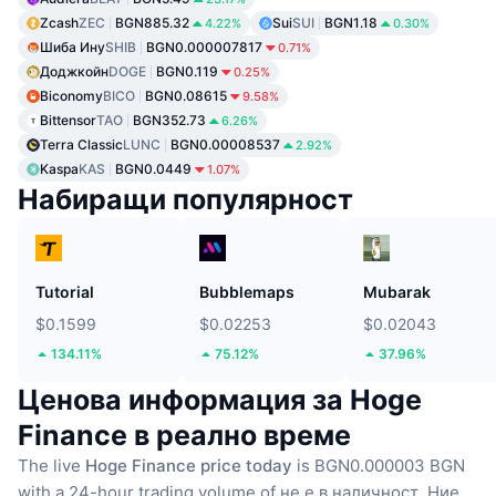
Zcash
ZEC
BGN885.32
Sui
SUI
BGN1.18
4.22%
0.30%
Шиба Ину
SHIB
BGN0.000007817
0.71%
Доджкойн
DOGE
BGN0.119
0.25%
Biconomy
BICO
BGN0.08615
9.58%
Bittensor
TAO
BGN352.73
6.26%
Terra Classic
LUNC
BGN0.00008537
2.92%
Kaspa
KAS
BGN0.0449
1.07%
Набиращи популярност
Tutorial
Bubblemaps
Mubarak
$0.1599
$0.02253
$0.02043
134.11%
75.12%
37.96%
Ценова информация за Hoge
Finance в реално време
The live
Hoge Finance price today
is BGN0.000003 BGN
with a 24-hour trading volume of не е в наличност.
Ние