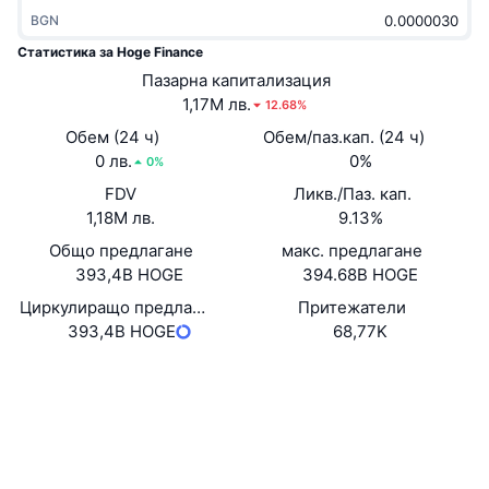
Набиращи популярност
Крипто ETF-и
BGN
Научете повече
CMC MCP
Статистика за Hoge Finance
Ново
Борсово търгувани фондове на Биткойн
Пазарна капитализация
x402
Новини
1,17M лв.
12.68%
Крипто
Борсово търгувани фондове на Етериум
Обем (24 ч)
Обем/паз.кап. (24 ч)
Academy
0 лв.
0%
0%
Политика
Технически анализ
FDV
Ликв./Паз. кап.
Изследвания
1,18M лв.
9.13%
Спорт
RSI
Видеоклипове
Общо предлагане
макс. предлагане
393,4B HOGE
394.68B HOGE
Финанси
MACD
Терминологичен речник
Циркулиращо предлагане
Притежатели
393,4B HOGE
68,77K
Технологии
Деривати
Кампании
Уебсайт
Website
NFT
Социални медии
Преглед
Airdrop събития
Обща NFT статистика
0xfad4...cd7607
Ликвидации
Диамантени награди
Договори