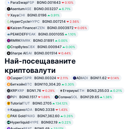
ParaSwap
PSP
BGN0.001643
0.10%
Asentum
ASE
BGN0.003237
6.71%
Xaya
CHI
BGN0.0196
0.91%
HyperCycle
HYPC
BGN0.007214
2.56%
Kaizen Finance
KZEN
BGN0.0003972
0.05%
PEAKDEFI
PEAK
BGN0.0001055
1.10%
RMRK
RMRK
BGN0.01891
0.00%
CropBytes
CBX
BGN0.000947
0.00%
Sharpe AI
SAI
BGN0.001514
0.44%
Най-посещаваните
криптовалути
Casper
CSPR
BGN0.00324
ADI
ADI
BGN11.62
2.11%
0.14%
Биткойн
BTC
BGN110,304.20
0.30%
XRP
XRP
BGN1.76
Етериум
ETH
BGN3,255.03
0.29%
0.21%
Pi
PI
BGN0.1517
Солана
SOL
BGN129.65
1.69%
1.38%
Tutorial
TUT
BGN0.2705
134.12%
Кардано
ADA
BGN0.3338
1.43%
PAX Gold
PAXG
BGN7,362.60
0.26%
Hyperliquid
HYPE
BGN92.19
0.22%
Audiera
BEAT
BGN5.49
23.17%