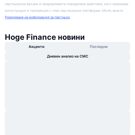
партньорски връзки и предприемете определени действия, като например
регистрация и транзакция с тези партньорски платформи. Моля, вижте
Разкриване на информация за партньор
.
Hoge Finance новини
Акценти
Последни
Дневен анализ на CMC