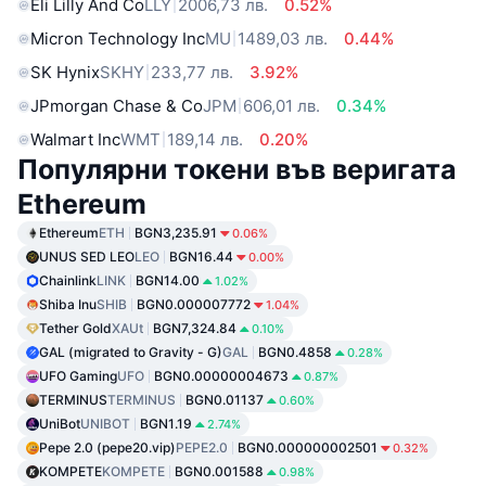
Eli Lilly And Co
LLY
2006,73 лв.
0.52%
Micron Technology Inc
MU
1489,03 лв.
0.44%
SK Hynix
SKHY
233,77 лв.
3.92%
JPmorgan Chase & Co
JPM
606,01 лв.
0.34%
Walmart Inc
WMT
189,14 лв.
0.20%
Популярни токени във веригата
Ethereum
Ethereum
ETH
BGN3,235.91
0.06%
UNUS SED LEO
LEO
BGN16.44
0.00%
Chainlink
LINK
BGN14.00
1.02%
Shiba Inu
SHIB
BGN0.000007772
1.04%
Tether Gold
XAUt
BGN7,324.84
0.10%
GAL (migrated to Gravity - G)
GAL
BGN0.4858
0.28%
UFO Gaming
UFO
BGN0.00000004673
0.87%
TERMINUS
TERMINUS
BGN0.01137
0.60%
UniBot
UNIBOT
BGN1.19
2.74%
Pepe 2.0 (pepe20.vip)
PEPE2.0
BGN0.000000002501
0.32%
KOMPETE
KOMPETE
BGN0.001588
0.98%