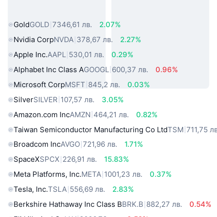
свят
Gold
GOLD
7346,61 лв.
2.07%
Nvidia Corp
NVDA
378,67 лв.
2.27%
Apple Inc.
AAPL
530,01 лв.
0.29%
Alphabet Inc Class A
GOOGL
600,37 лв.
0.96%
Microsoft Corp
MSFT
845,2 лв.
0.03%
Silver
SILVER
107,57 лв.
3.05%
Amazon.com Inc
AMZN
464,21 лв.
0.82%
Taiwan Semiconductor Manufacturing Co Ltd
TSM
711,75 лв
Broadcom Inc
AVGO
721,96 лв.
1.71%
SpaceX
SPCX
226,91 лв.
15.83%
Meta Platforms, Inc.
META
1001,23 лв.
0.37%
Tesla, Inc.
TSLA
556,69 лв.
2.83%
Berkshire Hathaway Inc Class B
BRK.B
882,27 лв.
0.54%