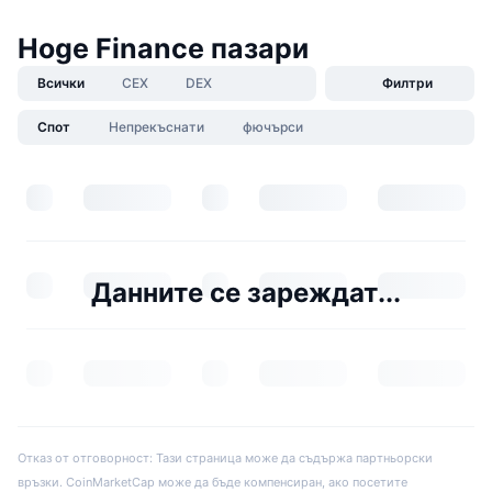
Hoge Finance пазари
Всички
CEX
DEX
Филтри
Спот
Непрекъснати
фючърси
Данните се зареждат...
Отказ от отговорност: Тази страница може да съдържа партньорски
връзки. CoinMarketCap може да бъде компенсиран, ако посетите