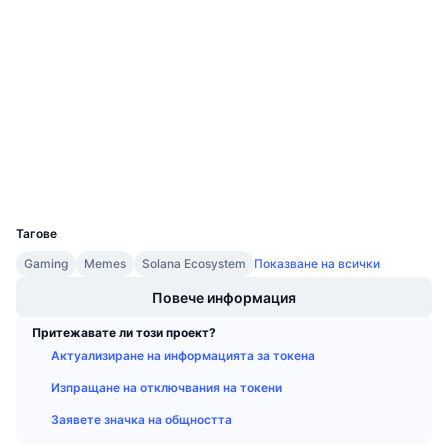
Предстоящи продажби
4.2
Рейтинг (CertiK)
Проценти на финансиране
Научете и спечелете
Одити
etherscan.io
Календари
Експлоръри
ICO календар
Портфейли
Календар на събитията
UCID
8438
Тагове
Gaming
Memes
Solana Ecosystem
Показване на всички
Повече информация
Притежавате ли този проект?
Актуализиране на информацията за токена
Изпращане на отключвания на токени
Заявете значка на общността