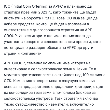
ICO (Initial Coin Offering) за APFC е планирано да
стартира през май 2023 г., като токените ще бъдат
листнати на борсата HitBTC. Това ICO има за цел да
набере средства, които ще бъдат използвани в
съответствие с дългосрочната стратегия на APF
GROUP. Инвеститорите ще имат възможност да
участват в конкретни селскостопански проекти, като
потенциално разширят обхвата на APFC до други
страни и континенти.
APF GROUP, семейна компания, има история на
инвестиране в селскостопанска земя в Чехия. Те в
момента притежават земя на стойност над 100 милиона
CZK. Компанията непрекъснато закупува земя въз
основа на предварително определени критерии, с цел
да консолидира тези земи в по-големи блокове за
селскостопанска употреба. Тази стратегия включва
тясно сътрудничество с наематели, включително