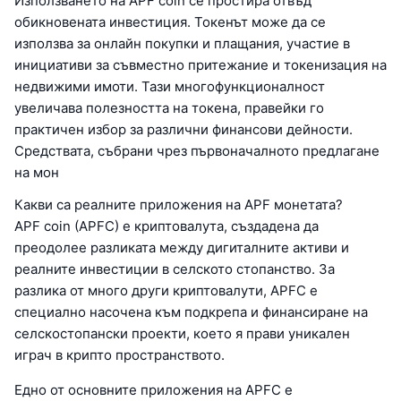
Използването на APF coin се простира отвъд
обикновената инвестиция. Токенът може да се
използва за онлайн покупки и плащания, участие в
инициативи за съвместно притежание и токенизация на
недвижими имоти. Тази многофункционалност
увеличава полезността на токена, правейки го
практичен избор за различни финансови дейности.
Средствата, събрани чрез първоначалното предлагане
на мон
Какви са реалните приложения на APF монетата?
APF coin (APFC) е криптовалута, създадена да
преодолее разликата между дигиталните активи и
реалните инвестиции в селското стопанство. За
разлика от много други криптовалути, APFC е
специално насочена към подкрепа и финансиране на
селскостопански проекти, което я прави уникален
играч в крипто пространството.
Едно от основните приложения на APFC е