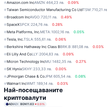
Amazon.com Inc
AMZN
464,23 лв.
0.09%
Taiwan Semiconductor Manufacturing Co Ltd
TSM
710,21 л
Broadcom Inc
AVGO
720,11 лв.
0.49%
SpaceX
SPCX
224,76 лв.
0.28%
Meta Platforms, Inc.
META
1002,16 лв.
0.05%
Tesla, Inc.
TSLA
555,61 лв.
0.06%
Berkshire Hathaway Inc Class B
BRK.B
881,08 лв.
0.03%
Eli Lilly And Co
LLY
2004,83 лв.
0.09%
Micron Technology Inc
MU
1482,35 лв.
0.27%
SK Hynix
SKHY
233,33 лв.
0.00%
JPmorgan Chase & Co
JPM
605,54 лв.
0.08%
Walmart Inc
WMT
189,14 лв.
0.03%
Най-посещаваните
криптовалути
ADI
ADI
BGN11.63
0.51%