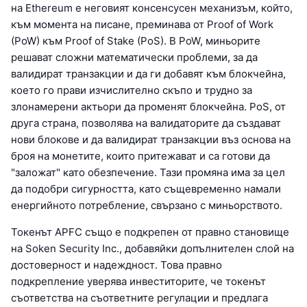
на Ethereum е неговият консенсусен механизъм, който,
към момента на писане, преминава от Proof of Work
(PoW) към Proof of Stake (PoS). В PoW, миньорите
решават сложни математически проблеми, за да
валидират транзакции и да ги добавят към блокчейна,
което го прави изчислително скъпо и трудно за
злонамерени актьори да променят блокчейна. PoS, от
друга страна, позволява на валидаторите да създават
нови блокове и да валидират транзакции въз основа на
броя на монетите, които притежават и са готови да
"заложат" като обезпечение. Тази промяна има за цел
да подобри сигурността, като същевременно намали
енергийното потребление, свързано с миньорството.
Токенът APFC също е подкрепен от правно становище
на Soken Security Inc., добавяйки допълнителен слой на
достоверност и надеждност. Това правно
подкрепление уверява инвеститорите, че токенът
съответства на съответните регулации и предлага