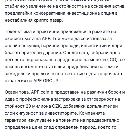
стабилно увеличение на стойността на основния актив,
предлагайки консервативна инвестиционна опция в
нестабилния крипто пазар.
Токенът има и практични приложения в рамките на
екосистемата на APF. Той може да се използва за
онлайн покупки, парични преводи, инвестиции и дори
благотворителни дарения. Средствата, събрани чрез
неговото първоначално предлагане на монети (ICO), се
насочват към по-нататъшни придобивания на земя и
земеделски проекти, в съответствие с дългосрочната
стратегия на APF GROUP.
Освен това, APF coin е представен на различни борси и
идва с професионална застраховка за отговорност на
стойност 20 милиона CZK, добавяйки допълнителен
слой сигурност за инвеститорите. Компанията
гарантира изкупуване на токените на предварително
определена цена след определен период, което го