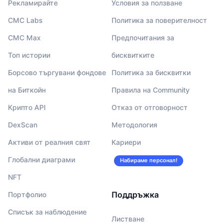
Рекламирайте
Условия за ползване
CMC Labs
Политика за поверителност
CMC Max
Предпочитания за
Топ истории
бисквитките
Борсово търгувани фондове
Политика за бисквитки
на Биткойн
Правила на Community
Крипто API
Отказ от отговорност
DexScan
Методология
Активи от реалния свят
Кариери
Глобални диаграми
Набираме персонал!
NFT
Поддръжка
Портфолио
Списък за наблюдение
Листване