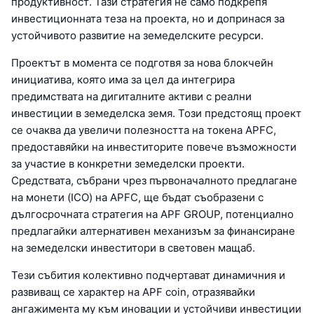
продуктивност. Тази стратегия не само подкрепя
инвестиционната теза на проекта, но и допринася за
устойчивото развитие на земеделските ресурси.
Проектът в момента се подготвя за нова блокчейн
инициатива, която има за цел да интегрира
предимствата на дигиталните активи с реални
инвестиции в земеделска земя. Този предстоящ проект
се очаква да увеличи полезността на токена APFC,
предоставяйки на инвеститорите повече възможности
за участие в конкретни земеделски проекти.
Средствата, събрани чрез първоначалното предлагане
на монети (ICO) на APFC, ще бъдат съобразени с
дългосрочната стратегия на APF GROUP, потенциално
предлагайки алтернативен механизъм за финансиране
на земеделски инвеститори в световен мащаб.
Тези събития колективно подчертават динамичния и
развиващ се характер на APF coin, отразявайки
ангажимента му към иновации и устойчиви инвестиции