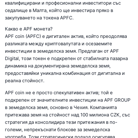
квалифицирани и професионални инвеститори със
седалище в Малта, който ще инвестира пряко в
закупуването на токена APFC.
Какво е APF монета?
APF coin (APFC) е дигитален актив, който преодолява
разликата между криптовалутата и осезаемите
инвестиции в земеделска земя. Предлаган от APF
Digital, този токен е подкрепен от стабилната пазарна
динамика на документирана земеделска земя,
предоставяйки уникална комбинация от дигитална и
реална стойност.
APF coin не е просто спекулативен актив; той е
подкрепен от значителните инвестиции на APF GROUP
в земеделска земя, основно в Чехия. Компанията
притежава земя на стойност над 100 милиона CZK, със
стратегия да консолидира тези притежания в по-
големи, непрекъснати блокове за земеделска
употреба. Този стратегически подход осигурява