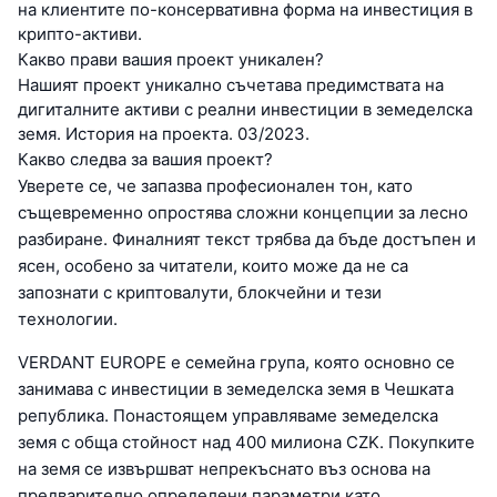
на клиентите по-консервативна форма на инвестиция в
крипто-активи.
Какво прави вашия проект уникален?
Нашият проект уникално съчетава предимствата на
дигиталните активи с реални инвестиции в земеделска
земя. История на проекта. 03/2023.
Какво следва за вашия проект?
Уверете се, че запазва професионален тон, като
същевременно опростява сложни концепции за лесно
разбиране. Финалният текст трябва да бъде достъпен и
ясен, особено за читатели, които може да не са
запознати с криптовалути, блокчейни и тези
технологии.
VERDANT EUROPE е семейна група, която основно се
занимава с инвестиции в земеделска земя в Чешката
република. Понастоящем управляваме земеделска
земя с обща стойност над 400 милиона CZK. Покупките
на земя се извършват непрекъснато въз основа на
предварително определени параметри като