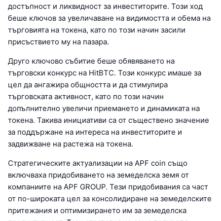
достъпност и ликвидност за инвеститорите. Този ход
беше ключов за увеличаване на видимостта и обема на
търговията на токена, като по този начин засили
присъствието му на пазара.
Друго ключово събитие беше обявяването на
търговски конкурс на HitBTC. Този конкурс имаше за
цел да ангажира общността и да стимулира
търговската активност, като по този начин
допълнително увеличи приемането и динамиката на
токена. Такива инициативи са от съществено значение
за поддържане на интереса на инвеститорите и
задвижване на растежа на токена.
Стратегическите актуализации на APF coin също
включваха придобиването на земеделска земя от
компаниите на APF GROUP. Тези придобивания са част
от по-широката цел за консолидиране на земеделските
притежания и оптимизирането им за земеделска