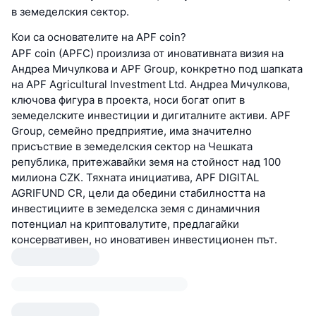
в земеделския сектор.
Кои са основателите на APF coin?
APF coin (APFC) произлиза от иновативната визия на
Андреа Мичулкова и APF Group, конкретно под шапката
на APF Agricultural Investment Ltd. Андреа Мичулкова,
ключова фигура в проекта, носи богат опит в
земеделските инвестиции и дигиталните активи. APF
Group, семейно предприятие, има значително
присъствие в земеделския сектор на Чешката
република, притежавайки земя на стойност над 100
милиона CZK. Тяхната инициатива, APF DIGITAL
AGRIFUND CR, цели да обедини стабилността на
инвестициите в земеделска земя с динамичния
потенциал на криптовалутите, предлагайки
консервативен, но иновативен инвестиционен път.