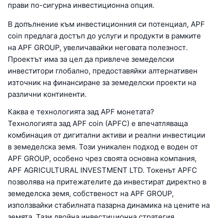
прави по-сигурна инвестиционна опция.
В допълнение към инвестиционния си потенциал, APF
coin предлага достъп до услуги и продукти в рамките
на APF GROUP, увеличавайки неговата полезност.
Проектът има за цел да привлече земеделски
инвеститори глобално, предоставяйки алтернативен
източник на финансиране за земеделски проекти на
различни континенти.
Каква е технологията зад APF монетата?
Технологията зад APF coin (APFC) е впечатляваща
комбинация от дигитални активи и реални инвестиции
в земеделска земя. Този уникален подход е воден от
APF GROUP, особено чрез своята основна компания,
APF AGRICULTURAL INVESTMENT LTD. Токенът APFC
позволява на притежателите да инвестират директно в
земеделска земя, собственост на APF GROUP,
използвайки стабилната пазарна динамика на цените на
земята. Тази двойна инвестиционна стратегия