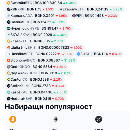
Биткойн
BTC
BGN109,830.64
0.49%
XRP
XRP
BGN1.73
Етериум
ETH
BGN3,241.19
1.53%
0.23%
Кардано
ADA
BGN0.3401
Pi
PI
BGN0.1498
1.95%
2.23%
Солана
SOL
BGN124.55
0.73%
Hyperliquid
HYPE
BGN91.47
3.79%
SKYAI
SKYAI
BGN0.2028
17.40%
Zcash
ZEC
BGN863.35
2.76%
Шиба Ину
SHIB
BGN0.000007823
1.90%
Hashflow
HFT
BGN0.02222
Sui
SUI
BGN1.14
62.06%
0.67%
Biconomy
BICO
BGN0.08867
31.09%
Ondo
ONDO
BGN0.5884
4.29%
Доджкойн
DOGE
BGN0.118
0.67%
Canton
CC
BGN0.1538
2.25%
Stellar
XLM
BGN0.2733
0.36%
Kaspa
KAS
BGN0.04438
2.05%
Hedera
HBAR
BGN0.115
0.70%
Набиращи популярност