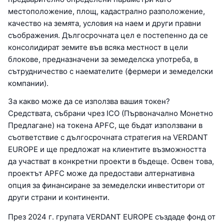
местоположение, площ, кадастрално разположение,
качество на земята, условия на наем и други правни
съображения. Дългосрочната цел е постепенно да се
консолидират земите във всяка местност в цели
блокове, предназначени за земеделска употреба, в
сътрудничество с наемателите (фермери и земеделски
компании).
За какво може да се използва вашия токен?
Средствата, събрани чрез ICO (Първоначално Монетно
Предлагане) на токена APFC, ще бъдат използвани в
съответствие с дългосрочната стратегия на VERDANT
EUROPE и ще предложат на клиентите възможността
да участват в конкретни проекти в бъдеще. Освен това,
проектът APFC може да предостави алтернативна
опция за финансиране за земеделски инвеститори от
други страни и континенти.
През 2024 г. групата VERDANT EUROPE създаде фонд от