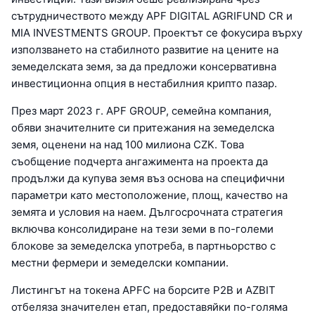
сътрудничеството между APF DIGITAL AGRIFUND CR и
MIA INVESTMENTS GROUP. Проектът се фокусира върху
използването на стабилното развитие на цените на
земеделската земя, за да предложи консервативна
инвестиционна опция в нестабилния крипто пазар.
През март 2023 г. APF GROUP, семейна компания,
обяви значителните си притежания на земеделска
земя, оценени на над 100 милиона CZK. Това
съобщение подчерта ангажимента на проекта да
продължи да купува земя въз основа на специфични
параметри като местоположение, площ, качество на
земята и условия на наем. Дългосрочната стратегия
включва консолидиране на тези земи в по-големи
блокове за земеделска употреба, в партньорство с
местни фермери и земеделски компании.
Листингът на токена APFC на борсите P2B и AZBIT
отбеляза значителен етап, предоставяйки по-голяма