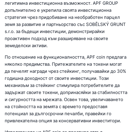
легитимна инвестиционна възможност. APF GROUP
допълнително е укрепила своята инвестиционна
стратегия чрез придобиване на необработен парцел
земя за развитие и партньорство със SOBĚLSKÝ GRUNT
s.r.o. за бъдещи инвестиции, демонстрирайки
проактивен подход към разширяване на своите
земеделски активи.
По отношение на функционалността, APF coin предлага
няколко предимства. Притежателите на токени могат
да печелят награди чрез стейкинг, получавайки до 30%
годишна доходност от своите инвестиции. Този
механизъм за стейкинг стимулира потребителите да
задържат своите токени, допринасяйки за стабилността
и сигурността на мрежата. Освен това, увеличаването
на стойността на земята с времето предоставя
потенциал за дългосрочни печалби, правейки го
привлекателна опция за консервативни инвеститори.