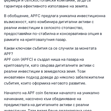
фермери и селскостопански компании, за да се
гарантира ефективното използване на земята.
В обобщение, APFC предлага уникална инвестиционна
възможност, като комбинира дигитални активи с
реални инвестиции в селското стопанство,
предоставяйки по-стабилна и консервативна опция в
рамките на криптовалутния пазар.
Какви ключови събития са се случили за монетата
APF?
APF coin (APFC) е създал ниша на пазара на
криптовалути, като свързва дигиталните активи с
реални инвестиции в земеделска земя. Този
иновативен подход доведе до няколко забележителни
събития, които оформиха неговото развитие.
Началото на APF coin бележи началото на уникално
начинание, насочено към обединяване на
предимствата на дигиталните активи с реални
инвестиции. Тази визия беше реализирана чрез