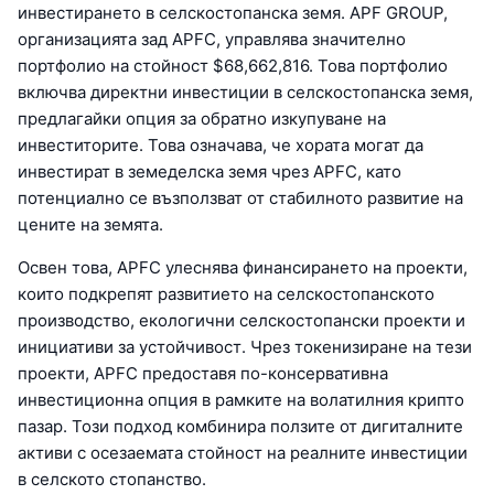
инвестирането в селскостопанска земя. APF GROUP,
организацията зад APFC, управлява значително
портфолио на стойност $68,662,816. Това портфолио
включва директни инвестиции в селскостопанска земя,
предлагайки опция за обратно изкупуване на
инвеститорите. Това означава, че хората могат да
инвестират в земеделска земя чрез APFC, като
потенциално се възползват от стабилното развитие на
цените на земята.
Освен това, APFC улеснява финансирането на проекти,
които подкрепят развитието на селскостопанското
производство, екологични селскостопански проекти и
инициативи за устойчивост. Чрез токенизиране на тези
проекти, APFC предоставя по-консервативна
инвестиционна опция в рамките на волатилния крипто
пазар. Този подход комбинира ползите от дигиталните
активи с осезаемата стойност на реалните инвестиции
в селското стопанство.