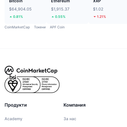
Bitcoin
Ethereum
XRP
$64,904.05
$1,915.37
$1.02
0.81%
0.55%
1.21%
CoinMarketCap
Токени
APF Coin
Продукти
Компания
Academy
За нас