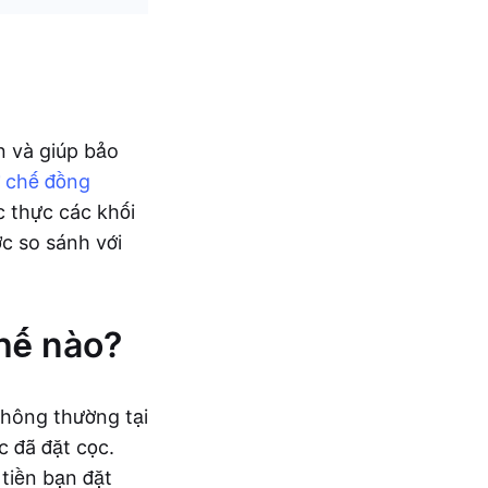
ạn và giúp bảo
 chế đồng
c thực các khối
ợc so sánh với
hế nào?
thông thường tại
c đã đặt cọc.
tiền bạn đặt