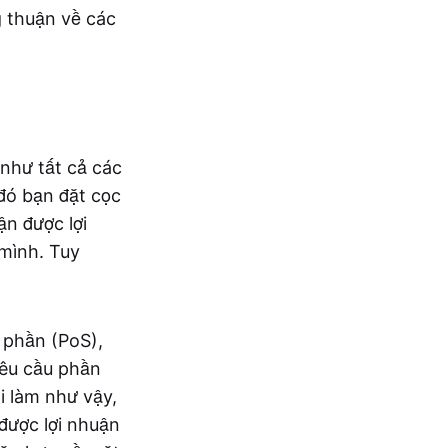
 thuận về các
như tất cả các
đó bạn đặt cọc
ận được lợi
mình. Tuy
 phần (PoS),
yêu cầu phần
 làm như vậy,
được lợi nhuận