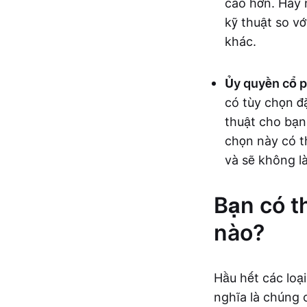
cao hơn. Hãy 
kỹ thuật so v
khác.
Ủy quyền cổ p
có tùy chọn đ
thuật cho bạn.
chọn này có t
và sẽ không l
Bạn có t
nào?
Hầu hết các loạ
nghĩa là chúng 