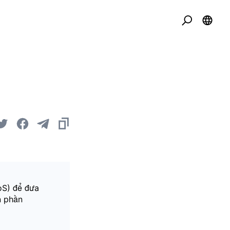
oS) để đưa
n phần