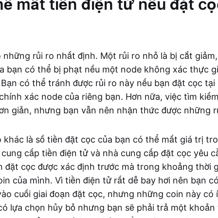
hể mất tiền điện tử nếu đặt cọ
những rủi ro nhất định. Một rủi ro nhỏ là bị cắt giảm,
a bạn có thể bị phạt nếu một node không xác thực g
 Bạn có thể tránh được rủi ro này nếu bạn đặt cọc tại
chính xác node của riêng bạn. Hơn nữa, việc tìm kiế
đơn giản, nhưng bạn vẫn nên nhận thức được những rủ
o khác là số tiền đặt cọc của bạn có thể mất giá trị tr
 cung cấp tiền điện tử và nhà cung cấp đặt cọc yêu 
n đặt cọc được xác định trước mà trong khoảng thời 
in của mình. Vì tiền điện tử rất dễ bay hơi nên bạn c
ào cuối giai đoạn đặt cọc, nhưng những coin này có ít
 có lựa chọn hủy bỏ nhưng bạn sẽ phải trả một khoản t