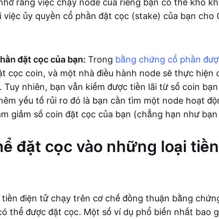
nhớ rằng việc chạy node của riêng bạn có thể khó k
ới việc ủy quyền cổ phần đặt cọc (stake) của bạn ch
hần đặt cọc của bạn:
Trong
bằng chứng cổ phần đượ
ặt cọc coin, và một nhà điều hành node sẽ thực hiện 
 Tuy nhiên, bạn vẫn kiếm được tiền lãi từ số coin bạn
hêm yếu tố rủi ro đó là bạn cần tìm một node hoạt độ
àm giảm số coin đặt cọc của bạn (chẳng hạn như bạn 
hể đặt cọc vào những loại tiền
i tiền điện tử chạy trên cơ chế đồng thuận bằng chứn
có thể được đặt cọc. Một số ví dụ phổ biến nhất bao 