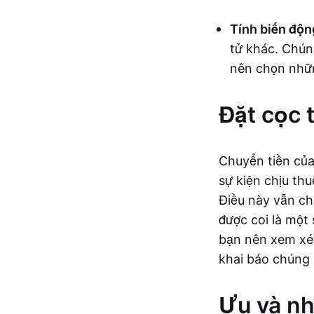
Tính biến độn
tử khác. Chún
nên chọn nhữn
Đặt cọc 
Chuyển tiền của
sự kiện chịu th
Điều này vẫn chư
được coi là một 
bạn nên xem xét
khai báo chúng
Ưu và nh