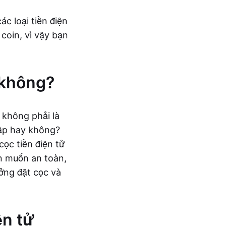
ác loại tiền điện
coin, vì vậy bạn
ế không?
 không phải là
hập hay không?
cọc tiền điện tử
ạn muốn an toàn,
ởng đặt cọc và
ện tử