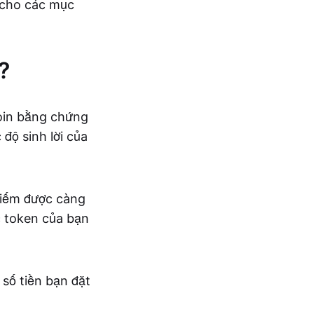
 cho các mục
?
coin bằng chứng
độ sinh lời của
kiếm được càng
c token của bạn
 số tiền bạn đặt