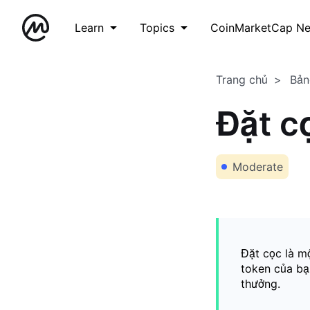
Learn
Topics
CoinMarketCap N
Trang chủ
Bản
Đặt c
Moderate
Đặt cọc là m
token của bạ
thưởng.