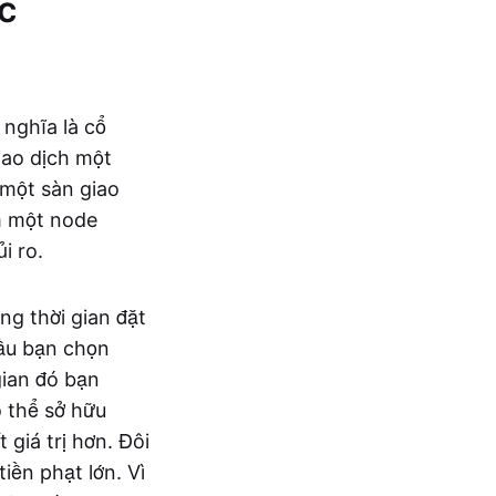
c
 nghĩa là cổ
iao dịch một
 một sàn giao
m một node
i ro.
ong thời gian đặt
cầu bạn chọn
gian đó bạn
ó thể sở hữu
 giá trị hơn. Đôi
iền phạt lớn. Vì