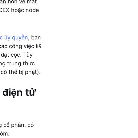
hăn hơn về mặt
o CEX hoặc node
c ủy quyền
, bạn
các công việc kỹ
 đặt cọc. Tùy
ng trung thực
có thể bị phạt).
 điện tử
g cổ phần, có
gồm: