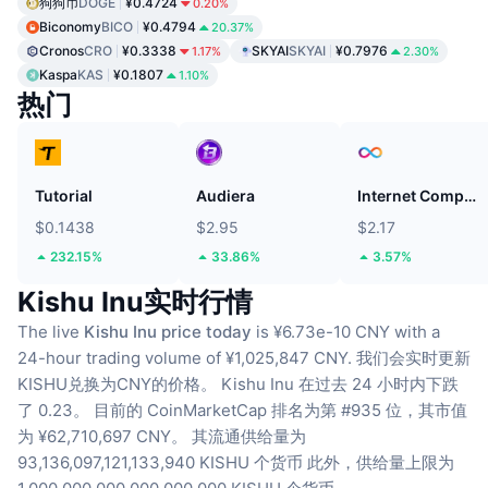
狗狗币
DOGE
¥0.4724
0.20%
Biconomy
BICO
¥0.4794
20.37%
Cronos
CRO
¥0.3338
SKYAI
SKYAI
¥0.7976
1.17%
2.30%
Kaspa
KAS
¥0.1807
1.10%
热门
Tutorial
Audiera
Internet Computer
$0.1438
$2.95
$2.17
232.15%
33.86%
3.57%
Kishu Inu实时行情
The live
Kishu Inu price today
is ¥6.73e-10 CNY with a
24-hour trading volume of ¥1,025,847 CNY.
我们会实时更新
KISHU兑换为CNY的价格。
Kishu Inu 在过去 24 小时内下跌
了 0.23。
目前的 CoinMarketCap 排名为第 #935 位，其市值
为 ¥62,710,697 CNY。
其流通供给量为
93,136,097,121,133,940 KISHU 个货币
此外，供给量上限为