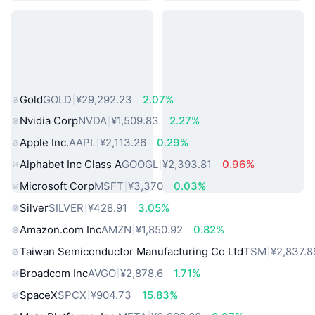
热门真实世界资产
Gold
GOLD
¥29,292.23
2.07%
Nvidia Corp
NVDA
¥1,509.83
2.27%
Apple Inc.
AAPL
¥2,113.26
0.29%
Alphabet Inc Class A
GOOGL
¥2,393.81
0.96%
Microsoft Corp
MSFT
¥3,370
0.03%
Silver
SILVER
¥428.91
3.05%
Amazon.com Inc
AMZN
¥1,850.92
0.82%
Taiwan Semiconductor Manufacturing Co Ltd
TSM
¥2,837.8
Broadcom Inc
AVGO
¥2,878.6
1.71%
SpaceX
SPCX
¥904.73
15.83%