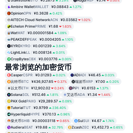
StakeStone
STO
¥0.2673
Augur
REP
¥5.74
3.29%
0.00%
Ambire Wallet
WALLET
¥0.08843
1.27%
Opinion
OPN
¥0.3628
0.42%
AITECH Cloud Network
ACN
¥0.03562
1.02%
Echelon Prime
PRIME
¥1.68
1.63%
Wat
WAT
¥0.000001584
1.09%
PEAKDEFI
PEAK
¥0.0004205
1.10%
XYRO
XYRO
¥0.001239
3.64%
LightLink
LL
¥0.008124
0.01%
CropBytes
CBX
¥0.003776
0.00%
最常浏览的加密货币
Casper
CSPR
¥0.01293
ADI
ADI
¥46.45
0.02%
0.03%
比特币
BTC
¥436,927.65
瑞波币
XRP
¥7.00
0.37%
0.20%
以太币
ETH
¥12,902.02
Pi
PI
¥0.6153
0.24%
1.37%
Solana
SOL
¥512.46
艾达币
ADA
¥1.34
1.81%
1.44%
PAX Gold
PAXG
¥29,289.57
0.09%
Tutorial
TUT
¥0.9799
236.40%
Hyperliquid
HYPE
¥370.13
0.96%
柴犬币
SHIB
¥0.00003118
Sui
SUI
¥4.67
0.65%
1.74%
Audiera
BEAT
¥19.68
Zcash
ZEC
¥3,452.73
32.79%
0.65%