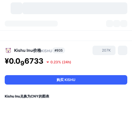
加密货币
仪表盘
加密货币
DexScan
市场
排名
Kishu Inu
价格
207K
#935
KISHU
¥0.0
6733
信号
交易所
9
0.23%
(
24h
)
分类
New
市场概况
热门
社区
历史记录
现货市场
中心化交易所
购买 KISHU
新
动态
API
代币解锁
加密货币数量
现货
Kishu Inu兑换为CNY的图表
涨幅榜
话题
收益
产品
比特币金库
衍生品
API
模因 (Memes) 探索工具
直播活动
真实世界资产
币安币金库
产品
加密货币 API
去中心化交易所