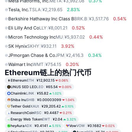
Meta Platforms, Inc.
META
¥3,992.08
0.37%
Tesla, Inc.
TSLA
¥2,219.65
2.83%
Berkshire Hathaway Inc Class B
BRK.B
¥3,517.76
0.54%
Eli Lilly And Co
LLY
¥8,001.21
0.52%
Micron Technology Inc
MU
¥5,937.02
0.44%
SK Hynix
SKHY
¥932.11
3.92%
JPmorgan Chase & Co
JPM
¥2,416.3
0.34%
Walmart Inc
WMT
¥754.15
0.20%
Ethereum链上的热门代币
Ethereum
ETH
¥12,902.15
0.06%
UNUS SED LEO
LEO
¥65.54
0.00%
Chainlink
LINK
¥55.82
1.02%
Shiba Inu
SHIB
¥0.00003099
1.04%
Tether Gold
XAUt
¥29,205.42
0.10%
ResearchCoin
RSC
¥0.4487
0.21%
Energy Web Token
EWT
¥2.04
3.32%
heyAura
ADX
¥0.4141
Vow
VOW
¥0.1682
5.15%
0.02%