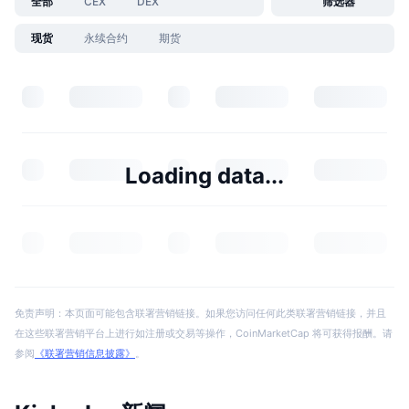
全部
CEX
DEX
筛选器
现货
永续合约
期货
Loading data...
免责声明：本页面可能包含联署营销链接。如果您访问任何此类联署营销链接，并且
在这些联署营销平台上进行如注册或交易等操作，CoinMarketCap 将可获得报酬。请
参阅
《联署营销信息披露》
。