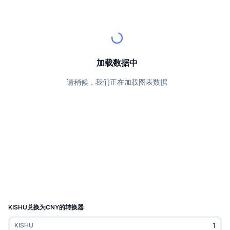
顶级交易者
文章
交易所流入/流出
DEX API
转换器
排行榜
现货
情绪
企业
简讯
指标
热门
衍生品
定价
CMC Launch
即将推出
恐惧和贪婪指数
加载数据中
资源
CMC Labs
请稍候，我们正在加载图表数据
最近添加
山寨币季节指数
CMC Max
领涨和领跌
市场周期指标
文档
头条新闻
访问最多
比特币市值占比
常见问题解答
Telegram 机器人
社区情绪
CoinMarketCap 20 指数
AI 集成
广告
区块链排名
CoinMarketCap 100 指数
CMC代理中心
KISHU兑换为CNY的转换器
预测市场
ETF资金流向
网站微件
技能市场
KISHU