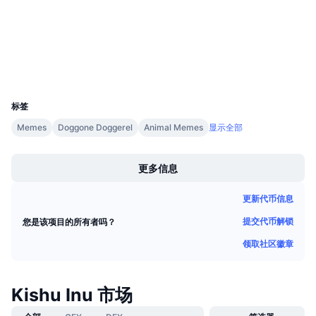
即将进行的销售活动
Audits
资金费率
学习赚币
浏览器
etherscan.io
钱包
日历
UCID
9386
ICO日历
标签
Memes
Doggone Doggerel
Animal Memes
显示全部
活动日历
Boost
更多信息
更新代币信息
提交代币解锁
您是该项目的所有者吗？
领取社区徽章
Kishu Inu 市场