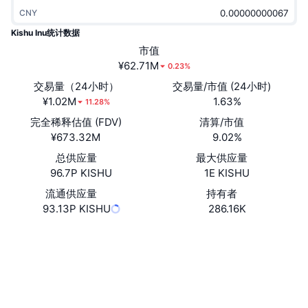
热门
加密货币 ETF
CNY
学习
CMC 模型上下文协议
Kishu Inu统计数据
新版
比特币 ETF
市值
x402
新闻
¥62.71M
0.23%
加密
以太币 ETF
交易量（24小时）
交易量/市值 (24小时)
币安学院
¥1.02M
1.63%
11.28%
政治
技术分析
完全稀释估值 (FDV)
清算/市值
研究报告
¥673.32M
9.02%
体育运动
RSI
视频
总供应量
最大供应量
96.7P KISHU
1E KISHU
金融
MACD
词汇表
流通供应量
持有者
93.13P KISHU
286.16K
技术
衍生品
活动
网站
Website
Whitepaper
NFT
社交媒体
总览
空投
NFT 总体统计数据
合约
0xA2b4...25817D
清算
钻石奖励
4.1
评级 (CertiK)