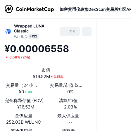
加密货币
仪表盘
DexScan
交易所
社区
AP
Wrapped LUNA
Classic
11K
#132
WLUNC
¥0.00006558
3.58%
(
24h
)
市值
¥16.52M
3.58%
交易量（24小时）
交易量/市值 (24小时)
¥0
0%
0%
完全稀释估值 (FDV)
清算/市值
¥16.52M
2.03%
总供应量
最大供应量
252.03B WLUNC
--
流通供应量
持有者