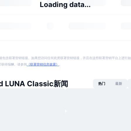
Loading data...
能包含联署营销链接。如果您访问任何此类联署营销链接，并且在这些联署营销平台上进行如
p 将可获得报酬。请参阅
《联署营销信息披露》
。
d LUNA Classic新闻
热门
最新