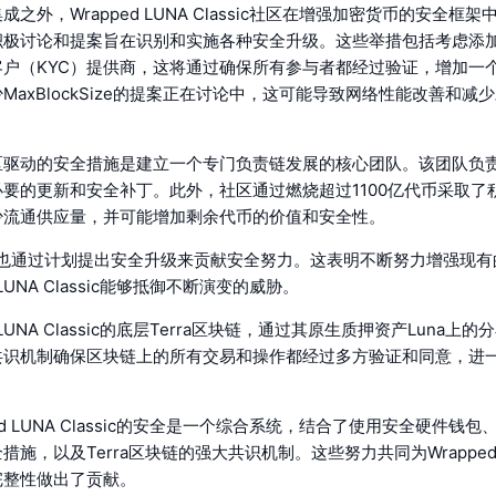
之外，Wrapped LUNA Classic社区在增强加密货币的安全框
极讨论和提案旨在识别和实施各种安全升级。这些举措包括考虑添加Ce
客户（KYC）提供商，这将通过确保所有参与者都经过验证，增加一
MaxBlockSize的提案正在讨论中，这可能导致网络性能改善和减
区驱动的安全措施是建立一个专门负责链发展的核心团队。该团队负
要的更新和安全补丁。此外，社区通过燃烧超过1100亿代币采取了
少流通供应量，并可能增加剩余代币的价值和安全性。
 Labs也通过计划提出安全升级来贡献安全努力。这表明不断努力增强现
 LUNA Classic能够抵御不断演变的威胁。
d LUNA Classic的底层Terra区块链，通过其原生质押资产Luna上
共识机制确保区块链上的所有交易和操作都经过多方验证和同意，进
。
ed LUNA Classic的安全是一个综合系统，结合了使用安全硬件钱
施，以及Terra区块链的强大共识机制。这些努力共同为Wrapped LUN
完整性做出了贡献。