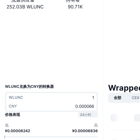
252.03B WLUNC
90.71K
网站
Website
Whitepaper
社交媒体
0xd287...c91ea9
合约
3.4
评级 (CertiK)
浏览器
etherscan.io
钱包
UCID
11178
Wrappe
WLUNC兑换为CNY的转换器
WLUNC
全部
CEX
CNY
价格表现
24小时
低
高
¥0.00006242
¥0.00006836