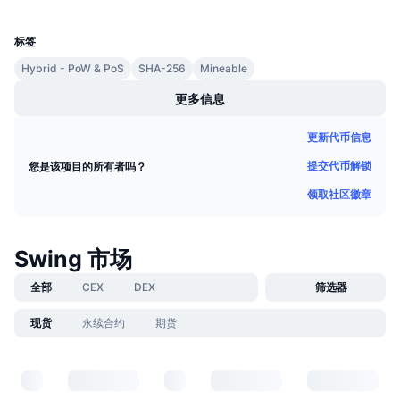
UCID
即将进行的销售活动
1085
资金费率
学习赚币
标签
Hybrid - PoW & PoS
SHA-256
Mineable
日历
更多信息
ICO日历
更新代币信息
提交代币解锁
您是该项目的所有者吗？
活动日历
领取社区徽章
Swing 市场
全部
CEX
DEX
筛选器
现货
永续合约
期货