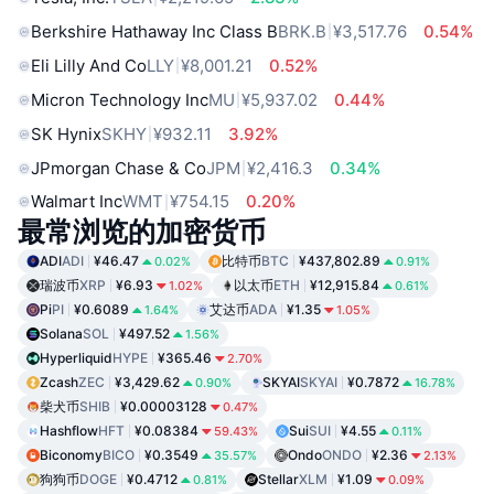
Berkshire Hathaway Inc Class B
BRK.B
¥3,517.76
0.54%
Eli Lilly And Co
LLY
¥8,001.21
0.52%
Micron Technology Inc
MU
¥5,937.02
0.44%
SK Hynix
SKHY
¥932.11
3.92%
JPmorgan Chase & Co
JPM
¥2,416.3
0.34%
Walmart Inc
WMT
¥754.15
0.20%
最常浏览的加密货币
ADI
ADI
¥46.47
比特币
BTC
¥437,802.89
0.02%
0.91%
瑞波币
XRP
¥6.93
以太币
ETH
¥12,915.84
1.02%
0.61%
Pi
PI
¥0.6089
艾达币
ADA
¥1.35
1.64%
1.05%
Solana
SOL
¥497.52
1.56%
Hyperliquid
HYPE
¥365.46
2.70%
Zcash
ZEC
¥3,429.62
SKYAI
SKYAI
¥0.7872
0.90%
16.78%
柴犬币
SHIB
¥0.00003128
0.47%
Hashflow
HFT
¥0.08384
Sui
SUI
¥4.55
59.43%
0.11%
Biconomy
BICO
¥0.3549
Ondo
ONDO
¥2.36
35.57%
2.13%
狗狗币
DOGE
¥0.4712
Stellar
XLM
¥1.09
0.81%
0.09%