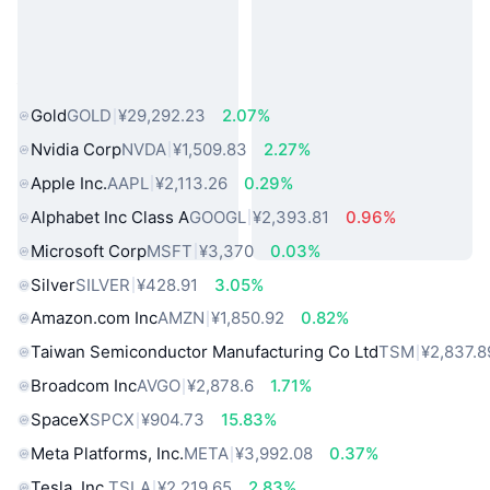
热门真实世界资产
Gold
GOLD
¥29,292.23
2.07%
Nvidia Corp
NVDA
¥1,509.83
2.27%
Apple Inc.
AAPL
¥2,113.26
0.29%
Alphabet Inc Class A
GOOGL
¥2,393.81
0.96%
Microsoft Corp
MSFT
¥3,370
0.03%
Silver
SILVER
¥428.91
3.05%
Amazon.com Inc
AMZN
¥1,850.92
0.82%
Taiwan Semiconductor Manufacturing Co Ltd
TSM
¥2,837.8
Broadcom Inc
AVGO
¥2,878.6
1.71%
SpaceX
SPCX
¥904.73
15.83%
Meta Platforms, Inc.
META
¥3,992.08
0.37%
Tesla, Inc.
TSLA
¥2,219.65
2.83%