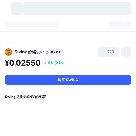
加密货币
仪表盘
加密货币
DexScan
市场
排名
Swing
价格
720
#5396
SWING
¥0.02550
0%
(
24h
)
信号
交易所
分类
New
市场概况
热门
社区
历史记录
现货市场
中心化交易所
购买 SWING
新
动态
API
代币解锁
加密货币数量
现货
Swing兑换为CNY的图表
涨幅榜
话题
收益
产品
比特币金库
衍生品
API
模因 (Memes) 探索工具
直播活动
真实世界资产
币安币金库
产品
加密货币 API
去中心化交易所