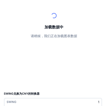
顶级交易者
文章
交易所流入/流出
DEX API
转换器
排行榜
现货
情绪
企业
简讯
指标
热门
衍生品
定价
CMC Launch
加载数据中
即将推出
恐惧和贪婪指数
请稍候，我们正在加载图表数据
资源
CMC Labs
最近添加
山寨币季节指数
CMC Max
领涨和领跌
市场周期指标
文档
头条新闻
访问最多
比特币市值占比
常见问题解答
Telegram 机器人
社区情绪
CoinMarketCap 20 指数
AI 集成
广告
区块链排名
CoinMarketCap 100 指数
CMC代理中心
SWING兑换为CNY的转换器
预测市场
ETF资金流向
网站微件
SWING
技能市场