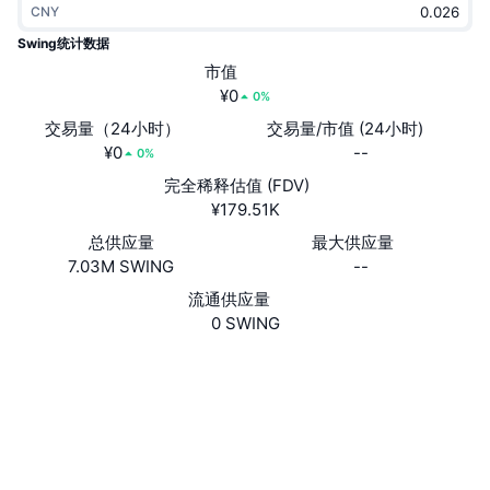
CNY
热门
加密货币 ETF
学习
CMC 模型上下文协议
Swing统计数据
新版
市值
比特币 ETF
x402
新闻
¥0
0%
加密
以太币 ETF
交易量（24小时）
交易量/市值 (24小时)
币安学院
¥0
--
0%
政治
完全稀释估值 (FDV)
技术分析
研究报告
¥179.51K
体育运动
总供应量
最大供应量
RSI
视频
7.03M SWING
--
金融
MACD
流通供应量
词汇表
0 SWING
技术
网站
Whitepaper
衍生品
活动
社交媒体
NFT
2.6
总览
评级 (CertiK)
空投
chainz.cryptoid.info
NFT 总体统计数据
浏览器
清算
钻石奖励