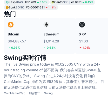
Kaspa
KAS
¥0.1789
Canton
CC
¥0.6131
3.03%
0.45%
Bonk
BONK
¥0.00001681
11.31%
热门
Bitcoin
Ethereum
XRP
$64,887.57
$1,914.28
$1.03
0.93%
0.63%
1.01%
Swing实时行情
The live
Swing price today
is ¥0.025505 CNY with a 24-
hour trading volume of 暂不提供.
我们会实时更新SWING兑
换为CNY的价格。
Swing 在过去24小时没有变化
目前的
CoinMarketCap 排名为第 #5396 位，其市值为 暂不提供。
目
前无法提供流通供给量信息
目前无法提供供给量上限信息。
CoinMarketCap
加密货币
Swing