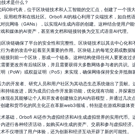
背后的技术是什么？
AI，由代码OBI代表，位于区块链技术和人工智能的交汇点，创建了一个
戏、应用程序和在线社区。Orbofi AI的核心利用了尖端技术，如自然
成对抗网络（GANs），以实现AI生成内容的创建。这种结合使用户
游戏和媒体的AI资产，甚至将文档和链接转换为交互式语音AI代理。
AI运行的区块链确保了平台的安全性和完整性。区块链技术以其去中心化
意行为者的攻击中起着至关重要的作用。区块链上的每笔交易或数据
后链接到前一个区块，形成一个链条。这种结构使得任何人要更改过
这需要更改所有后续区块，并且需要获得大多数网络参与者的共识。
明（PoW）或权益证明（PoS）来实现，确保网络保持安全并抵御
AI充满活力的开发者、研究人员和用户社区为其动态生态系统做出了贡献
新和持续改进，因为成员们合作开发新功能，优化现有功能，并探索
性体现在其能够让个人和开发者创建独立的AI内容模型，并通过几次
型创建和货币化的民主化正在革新web3领域，特别是在游戏和媒体
术基础，Orbofi AI还作为虚拟经济和AI生成虚拟世界的实用代币
台内进行各种经济活动，如购买AI生成的资产、交易和参与虚拟经济
技术不仅增强了用户体验，还为创新和经济互动开辟了新的可能性。