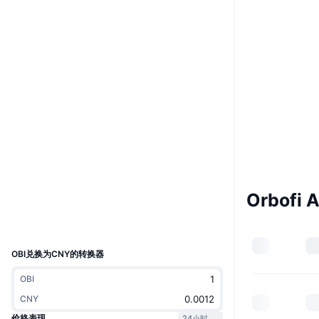
Boost
网站
Website
Whitepaper
社交媒体
0xbb3a...2b1873
合约
4.3
评级 (CertiK)
Audits
etherscan.io
浏览器
Orbofi 
钱包
UCID
25033
OBI兑换为CNY的转换器
OBI
CNY
价格表现
24小时