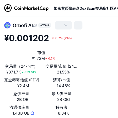
加密货币
仪表盘
DexScan
交易所
社区
AP
Orbofi AI
5K
#2547
OBI
¥0.001202
0.7%
(
24h
)
市值
¥1.72M
0.7%
交易量（24小时）
交易量/市值 (24小时)
¥371.7K
21.55%
853.01%
完全稀释估值 (FDV)
清算/市值
¥2.4M
14.46%
总供应量
最大供应量
2B OBI
2B OBI
流通供应量
持有者
1.43B OBI
8.84K