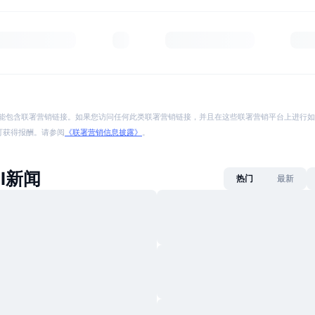
能包含联署营销链接。如果您访问任何此类联署营销链接，并且在这些联署营销平台上进行如
p 将可获得报酬。请参阅
《联署营销信息披露》
。
AI新闻
热门
最新