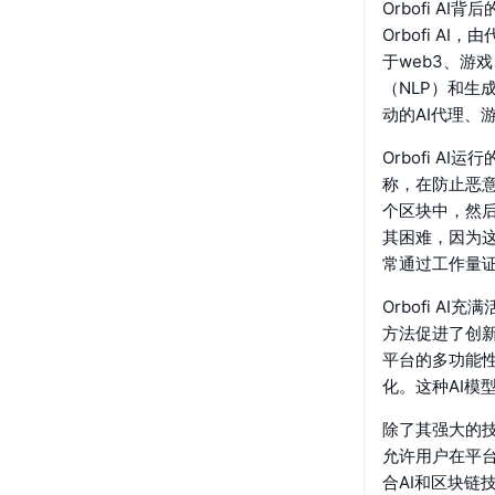
Orbofi AI
Orbofi 
于web3、游
（NLP）和生
动的AI代理、
Orbofi 
称，在防止恶
个区块中，然
其困难，因为
常通过工作量证
Orbofi 
方法促进了创
平台的多功能
化。这种AI模
除了其强大的技
允许用户在平
合AI和区块链