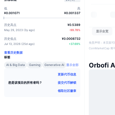
低
高
¥0.001071
¥0.001337
历史高点
¥0.5389
May 29, 2023
(
3y ago
)
-99.78
%
显示全宽
历史低点
¥0.0008732
免责声明：本页面可
Jul 13, 2026
(
25d ago
)
+
37.69
%
CoinMarketCa
查看历史数据
标签
Orbofi 
AI & Big Data
Gaming
Generative AI
显示全部
更新代币信息
提交代币解锁
您是该项目的所有者吗？
领取社区徽章