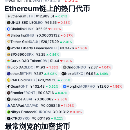
Walmart Inc
WMT
¥754.15
0.20%
Ethereum链上的热门代币
Ethereum
ETH
¥12,909.51
0.61%
UNUS SED LEO
LEO
¥65.55
0.38%
Chainlink
LINK
¥55.25
0.00%
Shiba Inu
SHIB
¥0.00003132
0.87%
Tether Gold
XAUt
¥29,175.29
2.01%
World Liberty Financial
WLFI
¥0.3476
1.90%
SPX6900
SPX
¥2.25
0.86%
Curve DAO Token
CRV
¥1.44
1.70%
Lido DAO
LDO
¥1.93
Ondo
ONDO
¥2.37
1.33%
1.04%
ether.fi
ETHFI
¥2.57
Nexo
NEXO
¥4.95
5.08%
1.49%
PAX Gold
PAXG
¥29,259.50
2.05%
Quant
QNT
¥402.48
Morpho
MORPHO
¥12.60
0.62%
1.56%
Frontier
FRONT
¥0.08716
0.07%
Sharpe AI
SAI
¥0.006062
2.56%
ADAPad
ADAPAD
¥0.005845
11.98%
Niftyx Protocol
SHROOM
¥0.01312
0.01%
XYRO
XYRO
¥0.001195
0.22%
最常浏览的加密货币