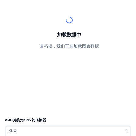
顶级交易者
文章
交易所流入/流出
DEX API
转换器
排行榜
现货
情绪
企业
简讯
指标
热门
衍生品
定价
CMC Launch
加载数据中
即将推出
恐惧和贪婪指数
请稍候，我们正在加载图表数据
资源
CMC Labs
最近添加
山寨币季节指数
CMC Max
领涨和领跌
市场周期指标
文档
头条新闻
访问最多
比特币市值占比
常见问题解答
Telegram 机器人
社区情绪
CoinMarketCap 20 指数
AI 集成
广告
区块链排名
CoinMarketCap 100 指数
CMC代理中心
KNG兑换为CNY的转换器
预测市场
ETF资金流向
网站微件
KNG
技能市场