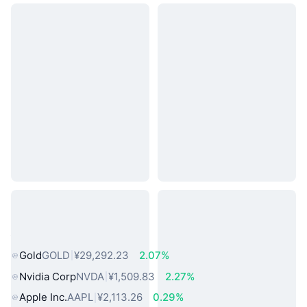
热门真实世界资产
Gold
GOLD
¥29,292.23
2.07%
Nvidia Corp
NVDA
¥1,509.83
2.27%
Apple Inc.
AAPL
¥2,113.26
0.29%