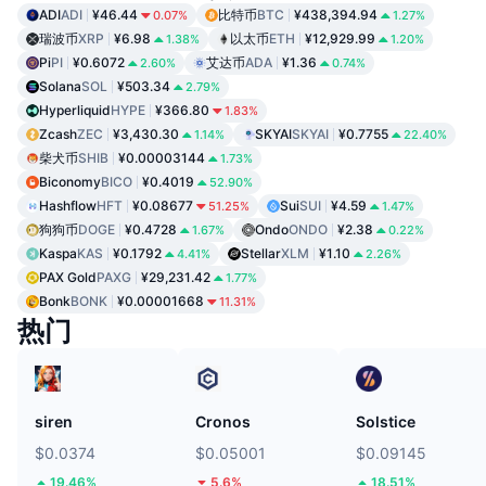
ADI
ADI
¥46.44
比特币
BTC
¥438,394.94
0.07%
1.27%
瑞波币
XRP
¥6.98
以太币
ETH
¥12,929.99
1.38%
1.20%
Pi
PI
¥0.6072
艾达币
ADA
¥1.36
2.60%
0.74%
Solana
SOL
¥503.34
2.79%
Hyperliquid
HYPE
¥366.80
1.83%
Zcash
ZEC
¥3,430.30
SKYAI
SKYAI
¥0.7755
1.14%
22.40%
柴犬币
SHIB
¥0.00003144
1.73%
Biconomy
BICO
¥0.4019
52.90%
Hashflow
HFT
¥0.08677
Sui
SUI
¥4.59
51.25%
1.47%
狗狗币
DOGE
¥0.4728
Ondo
ONDO
¥2.38
1.67%
0.22%
Kaspa
KAS
¥0.1792
Stellar
XLM
¥1.10
4.41%
2.26%
PAX Gold
PAXG
¥29,231.42
1.77%
Bonk
BONK
¥0.00001668
11.31%
热门
siren
Cronos
Solstice
$0.0374
$0.05001
$0.09145
19.46%
5.6%
18.51%