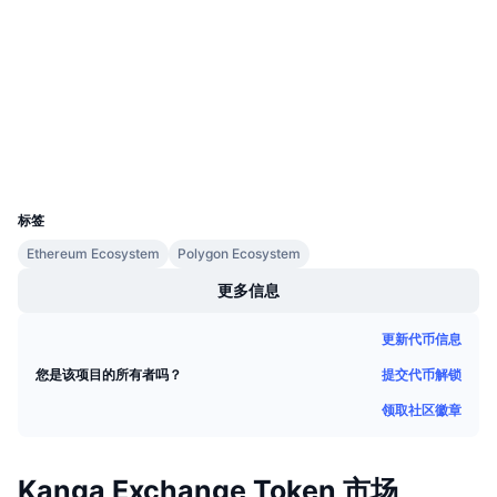
3.8
即将进行的销售活动
评级 (CertiK)
资金费率
学习赚币
Audits
etherscan.io
日历
浏览器
钱包
ICO日历
UCID
15518
活动日历
标签
Ethereum Ecosystem
Polygon Ecosystem
更多信息
更新代币信息
提交代币解锁
您是该项目的所有者吗？
领取社区徽章
Kanga Exchange Token 市场