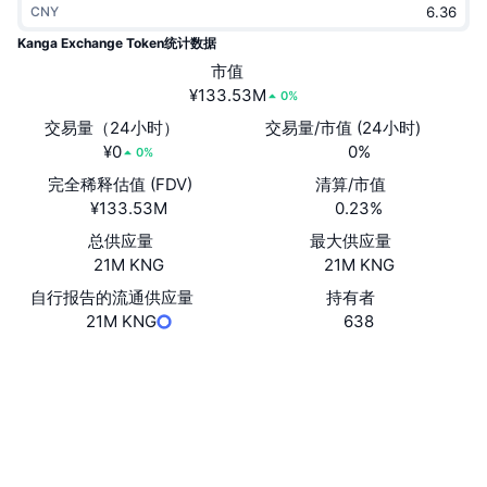
CNY
热门
加密货币 ETF
学习
CMC 模型上下文协议
Kanga Exchange Token统计数据
新版
市值
比特币 ETF
x402
新闻
¥133.53M
0%
加密
以太币 ETF
交易量（24小时）
交易量/市值 (24小时)
币安学院
¥0
0%
0%
政治
完全稀释估值 (FDV)
清算/市值
技术分析
研究报告
¥133.53M
0.23%
体育运动
总供应量
最大供应量
RSI
视频
21M KNG
21M KNG
金融
MACD
自行报告的流通供应量
持有者
词汇表
21M KNG
638
技术
Website
衍生品
活动
网站
NFT
总览
空投
社交媒体
NFT 总体统计数据
0x471d...a070fc
合约
清算
钻石奖励