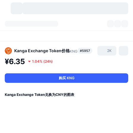
加密货币
仪表盘
加密货币
DexScan
市场
排名
Kanga Exchange Token
价格
2K
#5957
KNG
¥6.35
1.04%
(
24h
)
信号
交易所
分类
New
市场概况
热门
社区
历史记录
现货市场
中心化交易所
购买 KNG
新
动态
API
代币解锁
加密货币数量
现货
Kanga Exchange Token兑换为CNY的图表
涨幅榜
话题
收益
产品
比特币金库
衍生品
API
模因 (Memes) 探索工具
直播活动
真实世界资产
币安币金库
产品
加密货币 API
去中心化交易所