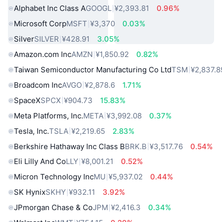
Alphabet Inc Class A
GOOGL
¥2,393.81
0.96%
Microsoft Corp
MSFT
¥3,370
0.03%
Silver
SILVER
¥428.91
3.05%
Amazon.com Inc
AMZN
¥1,850.92
0.82%
Taiwan Semiconductor Manufacturing Co Ltd
TSM
¥2,837.8
Broadcom Inc
AVGO
¥2,878.6
1.71%
SpaceX
SPCX
¥904.73
15.83%
Meta Platforms, Inc.
META
¥3,992.08
0.37%
Tesla, Inc.
TSLA
¥2,219.65
2.83%
Berkshire Hathaway Inc Class B
BRK.B
¥3,517.76
0.54%
Eli Lilly And Co
LLY
¥8,001.21
0.52%
Micron Technology Inc
MU
¥5,937.02
0.44%
SK Hynix
SKHY
¥932.11
3.92%
JPmorgan Chase & Co
JPM
¥2,416.3
0.34%