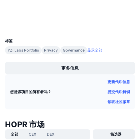
3.7
即将进行的销售活动
评级 (CertiK)
资金费率
学习赚币
浏览器
etherscan.io
钱包
UCID
日历
6520
标签
ICO日历
YZi Labs Portfolio
Privacy
Governance
显示全部
Boost
活动日历
更多信息
更新代币信息
提交代币解锁
您是该项目的所有者吗？
领取社区徽章
HOPR 市场
全部
CEX
DEX
筛选器