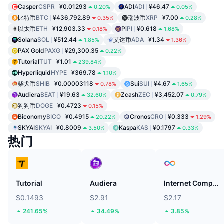
Casper
CSPR
¥0.01293
ADI
ADI
¥46.47
0.20%
0.05%
比特币
BTC
¥436,792.89
瑞波币
XRP
¥7.00
0.35%
0.28%
以太币
ETH
¥12,903.33
Pi
PI
¥0.618
0.18%
1.68%
Solana
SOL
¥512.44
艾达币
ADA
¥1.34
1.85%
1.36%
PAX Gold
PAXG
¥29,300.35
0.22%
Tutorial
TUT
¥1.01
239.84%
Hyperliquid
HYPE
¥369.78
1.10%
柴犬币
SHIB
¥0.00003118
Sui
SUI
¥4.67
0.78%
1.65%
Audiera
BEAT
¥19.63
Zcash
ZEC
¥3,452.07
32.60%
0.79%
狗狗币
DOGE
¥0.4723
0.15%
Biconomy
BICO
¥0.4915
Cronos
CRO
¥0.333
20.22%
1.29%
SKYAI
SKYAI
¥0.8009
Kaspa
KAS
¥0.1797
3.50%
0.33%
热门
Tutorial
Audiera
Internet Computer
$0.1493
$2.91
$2.17
241.65%
34.49%
3.85%