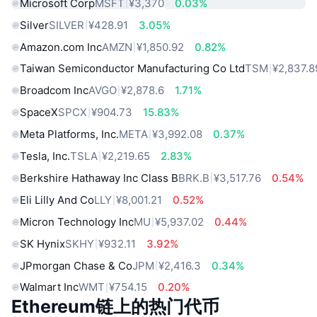
Microsoft Corp
MSFT
¥3,370
0.03%
Silver
SILVER
¥428.91
3.05%
Amazon.com Inc
AMZN
¥1,850.92
0.82%
Taiwan Semiconductor Manufacturing Co Ltd
TSM
¥2,837.8
Broadcom Inc
AVGO
¥2,878.6
1.71%
SpaceX
SPCX
¥904.73
15.83%
Meta Platforms, Inc.
META
¥3,992.08
0.37%
Tesla, Inc.
TSLA
¥2,219.65
2.83%
Berkshire Hathaway Inc Class B
BRK.B
¥3,517.76
0.54%
Eli Lilly And Co
LLY
¥8,001.21
0.52%
Micron Technology Inc
MU
¥5,937.02
0.44%
SK Hynix
SKHY
¥932.11
3.92%
JPmorgan Chase & Co
JPM
¥2,416.3
0.34%
Walmart Inc
WMT
¥754.15
0.20%
Ethereum链上的热门代币