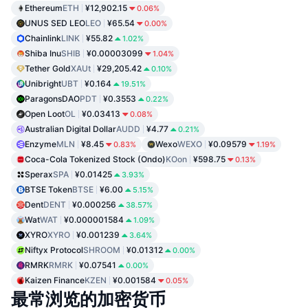
Ethereum
ETH
¥12,902.15
0.06%
UNUS SED LEO
LEO
¥65.54
0.00%
Chainlink
LINK
¥55.82
1.02%
Shiba Inu
SHIB
¥0.00003099
1.04%
Tether Gold
XAUt
¥29,205.42
0.10%
Unibright
UBT
¥0.164
19.51%
ParagonsDAO
PDT
¥0.3553
0.22%
Open Loot
OL
¥0.03413
0.08%
Australian Digital Dollar
AUDD
¥4.77
0.21%
Enzyme
MLN
¥8.45
Wexo
WEXO
¥0.09579
0.83%
1.19%
Coca-Cola Tokenized Stock (Ondo)
KOon
¥598.75
0.13%
Sperax
SPA
¥0.01425
3.93%
BTSE Token
BTSE
¥6.00
5.15%
Dent
DENT
¥0.000256
38.57%
Wat
WAT
¥0.000001584
1.09%
XYRO
XYRO
¥0.001239
3.64%
Niftyx Protocol
SHROOM
¥0.01312
0.00%
RMRK
RMRK
¥0.07541
0.00%
Kaizen Finance
KZEN
¥0.001584
0.05%
最常浏览的加密货币