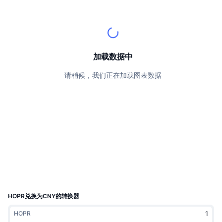
顶级交易者
文章
交易所流入/流出
DEX API
转换器
排行榜
现货
情绪
企业
简讯
指标
热门
衍生品
定价
CMC Launch
加载数据中
即将推出
恐惧和贪婪指数
请稍候，我们正在加载图表数据
资源
CMC Labs
最近添加
山寨币季节指数
CMC Max
领涨和领跌
市场周期指标
文档
头条新闻
访问最多
比特币市值占比
常见问题解答
Telegram 机器人
社区情绪
CoinMarketCap 20 指数
AI 集成
广告
区块链排名
CoinMarketCap 100 指数
CMC代理中心
HOPR兑换为CNY的转换器
预测市场
ETF资金流向
网站微件
HOPR
技能市场