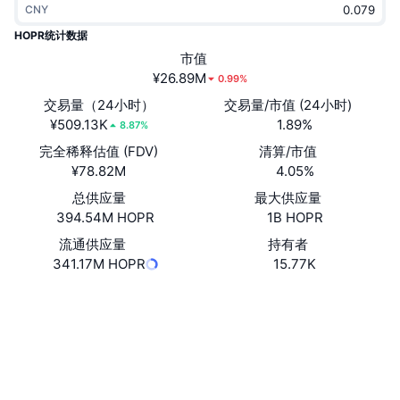
CNY
热门
加密货币 ETF
学习
CMC 模型上下文协议
HOPR统计数据
新版
市值
比特币 ETF
x402
新闻
¥26.89M
0.99%
加密
以太币 ETF
交易量（24小时）
交易量/市值 (24小时)
币安学院
¥509.13K
1.89%
8.87%
政治
完全稀释估值 (FDV)
清算/市值
技术分析
研究报告
¥78.82M
4.05%
体育运动
总供应量
最大供应量
RSI
视频
394.54M HOPR
1B HOPR
金融
MACD
流通供应量
持有者
词汇表
341.17M HOPR
15.77K
技术
网站
Website
Whitepaper
衍生品
活动
NFT
社交媒体
总览
空投
NFT 总体统计数据
0xf558...c781da
合约
清算
钻石奖励