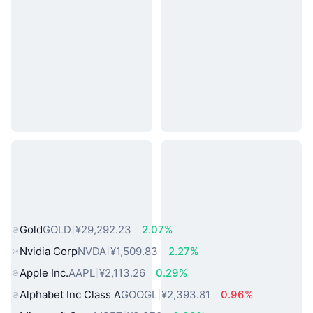
热门真实世界资产
Gold
GOLD
¥29,292.23
2.07%
Nvidia Corp
NVDA
¥1,509.83
2.27%
Apple Inc.
AAPL
¥2,113.26
0.29%
Alphabet Inc Class A
GOOGL
¥2,393.81
0.96%