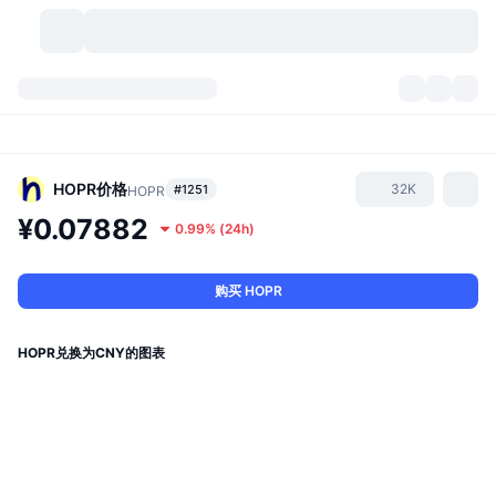
加密货币
仪表盘
加密货币
DexScan
市场
排名
HOPR
价格
32K
#1251
HOPR
¥0.07882
0.99%
(
24h
)
信号
交易所
分类
New
市场概况
热门
社区
历史记录
现货市场
中心化交易所
购买 HOPR
新
动态
API
代币解锁
加密货币数量
现货
HOPR兑换为CNY的图表
涨幅榜
话题
收益
产品
比特币金库
衍生品
API
模因 (Memes) 探索工具
直播活动
真实世界资产
币安币金库
产品
加密货币 API
去中心化交易所