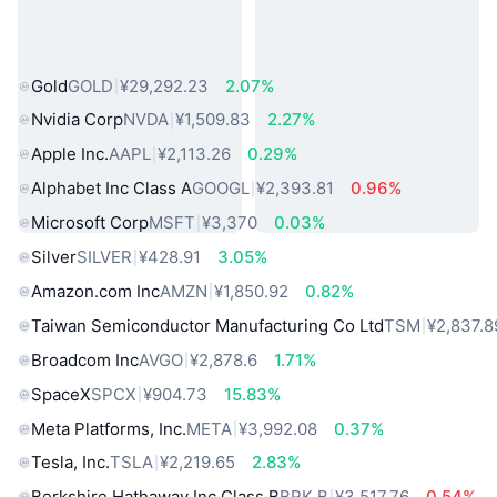
热门真实世界资产
Gold
GOLD
¥29,292.23
2.07%
Nvidia Corp
NVDA
¥1,509.83
2.27%
Apple Inc.
AAPL
¥2,113.26
0.29%
Alphabet Inc Class A
GOOGL
¥2,393.81
0.96%
Microsoft Corp
MSFT
¥3,370
0.03%
Silver
SILVER
¥428.91
3.05%
Amazon.com Inc
AMZN
¥1,850.92
0.82%
Taiwan Semiconductor Manufacturing Co Ltd
TSM
¥2,837.8
Broadcom Inc
AVGO
¥2,878.6
1.71%
SpaceX
SPCX
¥904.73
15.83%
Meta Platforms, Inc.
META
¥3,992.08
0.37%
Tesla, Inc.
TSLA
¥2,219.65
2.83%
Berkshire Hathaway Inc Class B
BRK.B
¥3,517.76
0.54%