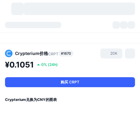
加密货币
仪表盘
加密货币
DexScan
市场
排名
Crypterium
价格
20K
#1670
CRPT
¥0.1051
0%
(
24h
)
信号
交易所
分类
New
市场概况
热门
社区
历史记录
现货市场
中心化交易所
购买 CRPT
新
动态
API
代币解锁
加密货币数量
现货
Crypterium兑换为CNY的图表
涨幅榜
话题
收益
产品
比特币金库
衍生品
API
模因 (Memes) 探索工具
直播活动
真实世界资产
币安币金库
产品
加密货币 API
去中心化交易所