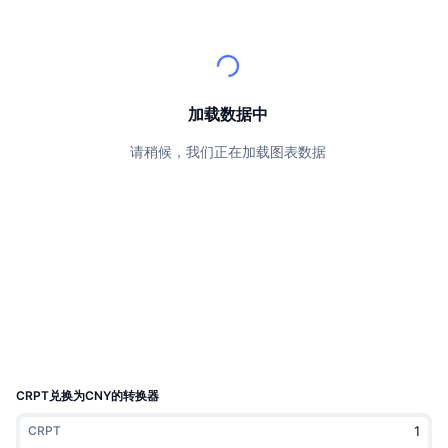
顶级交易者
文章
交易所流入/流出
DEX API
转换器
排行榜
现货
情绪
企业
简讯
指标
热门
衍生品
定价
CMC Launch
加载数据中
即将推出
恐惧和贪婪指数
请稍候，我们正在加载图表数据
资源
CMC Labs
最近添加
山寨币季节指数
CMC Max
领涨和领跌
市场周期指标
文档
头条新闻
访问最多
比特币市值占比
常见问题解答
Telegram 机器人
社区情绪
CoinMarketCap 20 指数
AI 集成
广告
区块链排名
CoinMarketCap 100 指数
CMC代理中心
CRPT兑换为CNY的转换器
预测市场
ETF资金流向
网站微件
CRPT
技能市场