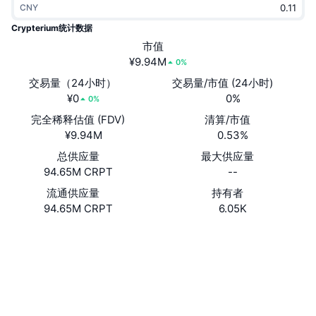
CNY
热门
加密货币 ETF
学习
CMC 模型上下文协议
Crypterium统计数据
新版
市值
比特币 ETF
x402
新闻
¥9.94M
0%
加密
以太币 ETF
交易量（24小时）
交易量/市值 (24小时)
币安学院
¥0
0%
0%
政治
完全稀释估值 (FDV)
清算/市值
技术分析
研究报告
¥9.94M
0.53%
体育运动
总供应量
最大供应量
RSI
视频
94.65M CRPT
--
金融
MACD
流通供应量
持有者
词汇表
94.65M CRPT
6.05K
技术
网站
Website
衍生品
活动
社交媒体
NFT
总览
空投
合约
0x0838...646d8B
3.0
评级 (CertiK)
NFT 总体统计数据
清算
钻石奖励
etherscan.io