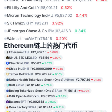
Eli Lilly And Co
LLY
¥8,001.21
0.52%
Micron Technology Inc
MU
¥5,937.02
0.44%
SK Hynix
SKHY
¥932.11
3.92%
JPmorgan Chase & Co
JPM
¥2,416.3
0.34%
Walmart Inc
WMT
¥754.15
0.20%
Ethereum链上的热门代币
Ethereum
ETH
¥12,902.15
0.06%
UNUS SED LEO
LEO
¥65.54
0.00%
Chainlink
LINK
¥55.82
1.02%
Shiba Inu
SHIB
¥0.00003099
1.04%
Tether Gold
XAUt
¥29,205.42
0.10%
UnitedHealth Tokenized Stock (Ondo)
UNHon
¥2,797.39
0.12%
0x0.ai
0x0
¥0.01246
0.79%
Boeing Tokenized Stock (Ondo)
BAon
¥1,561.81
0.99%
DAR Open Network
D
¥0.01286
3.38%
Balance
EPT
¥0.002148
0.93%
Dora Factory
DORA
¥0.01944
0.81%