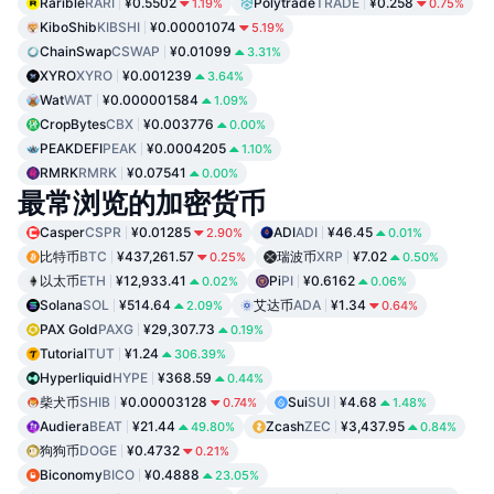
Rarible
RARI
¥0.5502
Polytrade
TRADE
¥0.258
1.19%
0.75%
KiboShib
KIBSHI
¥0.00001074
5.19%
ChainSwap
CSWAP
¥0.01099
3.31%
XYRO
XYRO
¥0.001239
3.64%
Wat
WAT
¥0.000001584
1.09%
CropBytes
CBX
¥0.003776
0.00%
PEAKDEFI
PEAK
¥0.0004205
1.10%
RMRK
RMRK
¥0.07541
0.00%
最常浏览的加密货币
Casper
CSPR
¥0.01285
ADI
ADI
¥46.45
2.90%
0.01%
比特币
BTC
¥437,261.57
瑞波币
XRP
¥7.02
0.25%
0.50%
以太币
ETH
¥12,933.41
Pi
PI
¥0.6162
0.02%
0.06%
Solana
SOL
¥514.64
艾达币
ADA
¥1.34
2.09%
0.64%
PAX Gold
PAXG
¥29,307.73
0.19%
Tutorial
TUT
¥1.24
306.39%
Hyperliquid
HYPE
¥368.59
0.44%
柴犬币
SHIB
¥0.00003128
Sui
SUI
¥4.68
0.74%
1.48%
Audiera
BEAT
¥21.44
Zcash
ZEC
¥3,437.95
49.80%
0.84%
狗狗币
DOGE
¥0.4732
0.21%
Biconomy
BICO
¥0.4888
23.05%