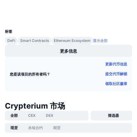
浏览器
即将进行的销售活动
资金费率
学习赚币
钱包
UCID
2447
日历
标签
DeFi
Smart Contracts
Ethereum Ecosystem
显示全部
ICO日历
更多信息
活动日历
更新代币信息
提交代币解锁
您是该项目的所有者吗？
领取社区徽章
Crypterium 市场
全部
CEX
DEX
筛选器
现货
永续合约
期货