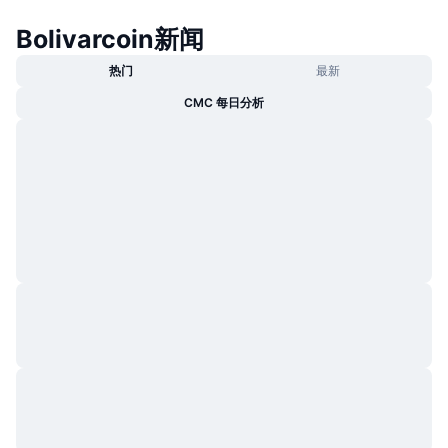
热门
加密货币 ETF
Bolivarcoin新闻
学习
CMC 模型上下文协议
新版
比特币 ETF
热门
最新
x402
新闻
CMC 每日分析
加密
以太币 ETF
币安学院
政治
技术分析
研究报告
体育运动
RSI
视频
金融
MACD
词汇表
技术
衍生品
活动
NFT
总览
空投
NFT 总体统计数据
清算
钻石奖励