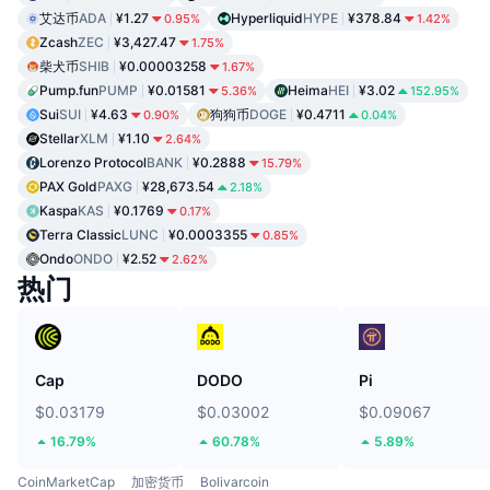
艾达币
ADA
¥1.27
Hyperliquid
HYPE
¥378.84
0.95%
1.42%
Zcash
ZEC
¥3,427.47
1.75%
柴犬币
SHIB
¥0.00003258
1.67%
Pump.fun
PUMP
¥0.01581
Heima
HEI
¥3.02
5.36%
152.95%
Sui
SUI
¥4.63
狗狗币
DOGE
¥0.4711
0.90%
0.04%
Stellar
XLM
¥1.10
2.64%
Lorenzo Protocol
BANK
¥0.2888
15.79%
PAX Gold
PAXG
¥28,673.54
2.18%
Kaspa
KAS
¥0.1769
0.17%
Terra Classic
LUNC
¥0.0003355
0.85%
Ondo
ONDO
¥2.52
2.62%
热门
Cap
DODO
Pi
$0.03179
$0.03002
$0.09067
16.79%
60.78%
5.89%
CoinMarketCap
加密货币
Bolivarcoin