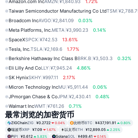
Amazon.com Inc
AMZN
¥1,840.93
1.72%
Taiwan Semiconductor Manufacturing Co Ltd
TSM
¥2,788.7
Broadcom Inc
AVGO
¥2,841.09
0.03%
Meta Platforms, Inc.
META
¥3,990.23
0.14%
SpaceX
SPCX
¥742.53
13.61%
Tesla, Inc.
TSLA
¥2,169.6
1.77%
Berkshire Hathaway Inc Class B
BRK.B
¥3,503.3
0.32%
Eli Lilly And Co
LLY
¥7,945.24
4.86%
SK Hynix
SKHY
¥997.11
2.17%
Micron Technology Inc
MU
¥5,911.44
0.06%
JPmorgan Chase & Co
JPM
¥2,430.41
0.48%
Walmart Inc
WMT
¥761.26
0.71%
最常浏览的加密货币
ZIGChain
ZIG
¥0.2722
比特币
BTC
¥437,191.91
0.04%
0.80%
瑞波币
XRP
¥7.09
以太币
ETH
¥12,899.05
1.67%
2.25%
Pi
PI
¥0.612
Solana
SOL
¥499.41
5.83%
0.14%