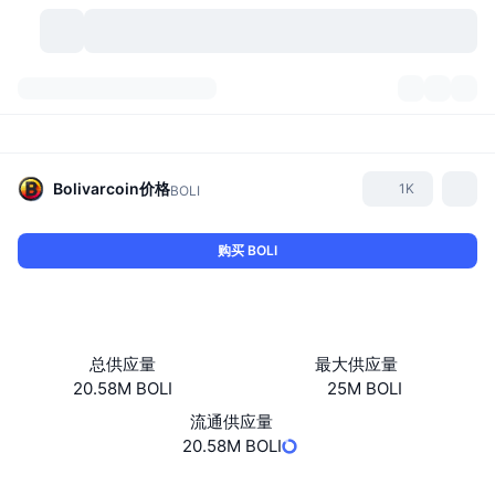
加密货币
仪表盘
加密货币
DexScan
市场
排名
Bolivarcoin
价格
1K
BOLI
信号
交易所
分类
New
市场概况
购买 BOLI
热门
社区
历史记录
现货市场
中心化交易所
新
动态
API
代币解锁
加密货币数量
现货
总供应量
最大供应量
20.58M BOLI
25M BOLI
涨幅榜
话题
收益
产品
比特币金库
衍生品
API
流通供应量
模因 (Memes) 探索工具
20.58M BOLI
直播活动
真实世界资产
币安币金库
产品
加密货币 API
去中心化交易所
网站
Website