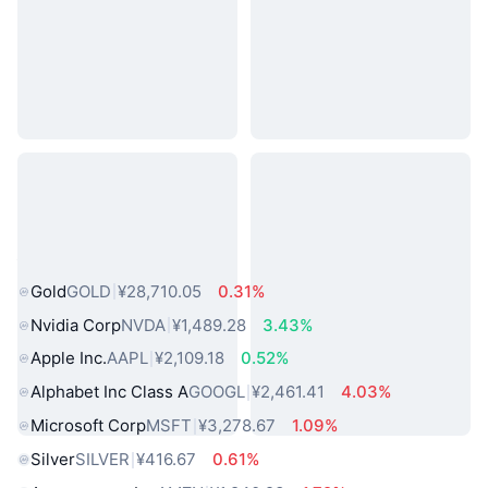
热门真实世界资产
Gold
GOLD
¥28,710.05
0.31%
Nvidia Corp
NVDA
¥1,489.28
3.43%
Apple Inc.
AAPL
¥2,109.18
0.52%
Alphabet Inc Class A
GOOGL
¥2,461.41
4.03%
Microsoft Corp
MSFT
¥3,278.67
1.09%
Silver
SILVER
¥416.67
0.61%