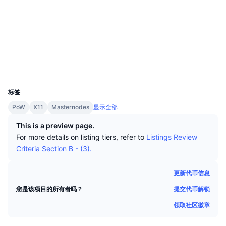
顶级交易者
文章
交易所流入/流出
DEX API
转换器
排行榜
现货
社交媒体
情绪
企业
简讯
2.9
指标
热门
衍生品
评级 (CertiK)
chainz.cryptoid.info
定价
CMC Launch
浏览器
即将推出
恐惧和贪婪指数
UCID
资源
1053
CMC Labs
最近添加
山寨币季节指数
标签
CMC Max
领涨和领跌
市场周期指标
PoW
X11
Masternodes
显示全部
文档
This is a preview page.
头条新闻
访问最多
比特币市值占比
For more details on listing tiers, refer to
Listings Review
常见问题解答
Criteria Section B - (3).
Telegram 机器人
社区情绪
CoinMarketCap 20 指数
AI 集成
更新代币信息
广告
区块链排名
CoinMarketCap 100 指数
提交代币解锁
您是该项目的所有者吗？
CMC代理中心
领取社区徽章
预测市场
ETF资金流向
网站微件
技能市场