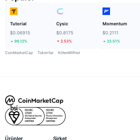
Tutorial
Cysic
Momentum
$0.06915
$0.8175
$0.2111
96.12%
2.53%
23.51%
CoinMarketCap
Token’lar
KittenWifHat
Ürünler
Şirket