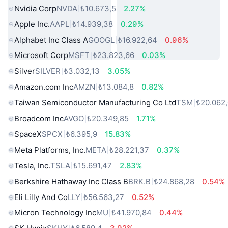
Nvidia Corp
NVDA
₺10.673,5
2.27%
Apple Inc.
AAPL
₺14.939,38
0.29%
Alphabet Inc Class A
GOOGL
₺16.922,64
0.96%
Microsoft Corp
MSFT
₺23.823,66
0.03%
Silver
SILVER
₺3.032,13
3.05%
Amazon.com Inc
AMZN
₺13.084,8
0.82%
Taiwan Semiconductor Manufacturing Co Ltd
TSM
₺20.062
Broadcom Inc
AVGO
₺20.349,85
1.71%
SpaceX
SPCX
₺6.395,9
15.83%
Meta Platforms, Inc.
META
₺28.221,37
0.37%
Tesla, Inc.
TSLA
₺15.691,47
2.83%
Berkshire Hathaway Inc Class B
BRK.B
₺24.868,28
0.54%
Eli Lilly And Co
LLY
₺56.563,27
0.52%
Micron Technology Inc
MU
₺41.970,84
0.44%