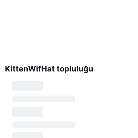
KittenWifHat topluluğu