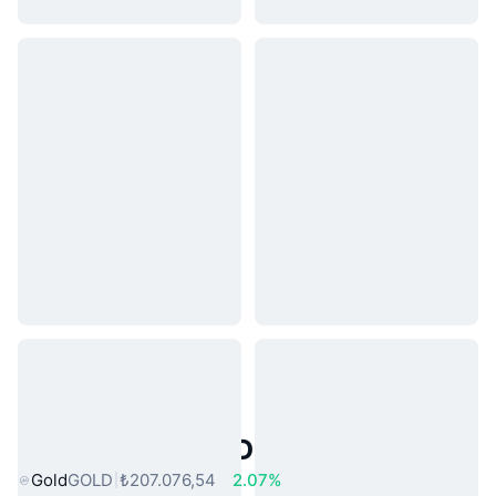
Popüler Gerçek Dünya Varlıkları
Gold
GOLD
₺207.076,54
2.07%