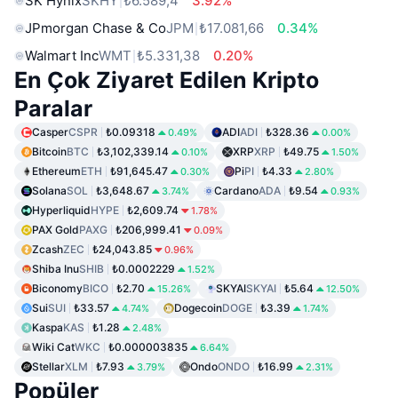
SK Hynix
SKHY
₺6.589,4
3.92%
JPmorgan Chase & Co
JPM
₺17.081,66
0.34%
Walmart Inc
WMT
₺5.331,38
0.20%
En Çok Ziyaret Edilen Kripto
Paralar
Casper
CSPR
₺0.09318
ADI
ADI
₺328.36
0.49%
0.00%
Bitcoin
BTC
₺3,102,339.14
XRP
XRP
₺49.75
0.10%
1.50%
Ethereum
ETH
₺91,645.47
Pi
PI
₺4.33
0.30%
2.80%
Solana
SOL
₺3,648.67
Cardano
ADA
₺9.54
3.74%
0.93%
Hyperliquid
HYPE
₺2,609.74
1.78%
PAX Gold
PAXG
₺206,999.41
0.09%
Zcash
ZEC
₺24,043.85
0.96%
Shiba Inu
SHIB
₺0.0002229
1.52%
Biconomy
BICO
₺2.70
SKYAI
SKYAI
₺5.64
15.26%
12.50%
Sui
SUI
₺33.57
Dogecoin
DOGE
₺3.39
4.74%
1.74%
Kaspa
KAS
₺1.28
2.48%
Wiki Cat
WKC
₺0.000003835
6.64%
Stellar
XLM
₺7.93
Ondo
ONDO
₺16.99
3.79%
2.31%
Popüler