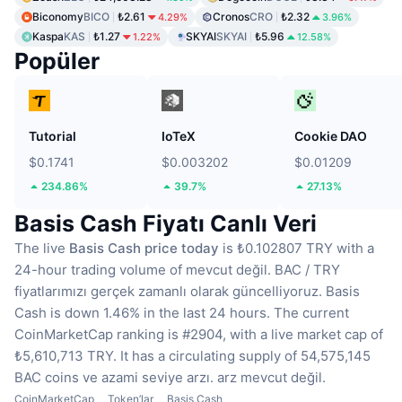
Biconomy
BICO
₺2.61
Cronos
CRO
₺2.32
4.29%
3.96%
Kaspa
KAS
₺1.27
SKYAI
SKYAI
₺5.96
1.22%
12.58%
Popüler
Tutorial
IoTeX
Cookie DAO
$0.1741
$0.003202
$0.01209
234.86%
39.7%
27.13%
Basis Cash Fiyatı Canlı Veri
The live
Basis Cash price today
is ₺0.102807 TRY with a
24-hour trading volume of mevcut değil.
BAC / TRY
fiyatlarımızı gerçek zamanlı olarak güncelliyoruz.
Basis
Cash is down 1.46% in the last 24 hours.
The current
CoinMarketCap ranking is #2904, with a live market cap of
₺5,610,713 TRY.
It has a circulating supply of 54,575,145
BAC coins
ve azami seviye arzı. arz mevcut değil.
CoinMarketCap
Token’lar
Basis Cash