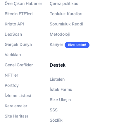
Öne Çıkan Haberler
Çerez politikası
Bitcoin ETF'leri
Topluluk Kuralları
Kripto API
Sorumluluk Reddi
DexScan
Metodoloji
Gerçek Dünya
Kariyer
Bize katılın!
Varlıkları
Destek
Genel Grafikler
NFT'ler
Listelen
Portföy
İstek Formu
İzleme Listesi
Bize Ulaşın
Karalamalar
SSS
Site Haritası
Sözlük