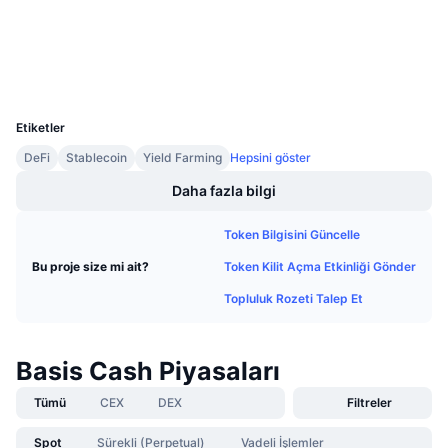
3.4
Gelecek Satışlar
Derecelendirme (CertiK)
Fonlama Oranları
Öğren & Kazan
Gezginler
etherscan.io
Cüzdanlar
UCID
Takvimler
7813
Etiketler
ICO Takvimi
DeFi
Stablecoin
Yield Farming
Hepsini göster
Etkinlik Takvimi
Daha fazla bilgi
Token Bilgisini Güncelle
Token Kilit Açma Etkinliği Gönder
Bu proje size mi ait?
Topluluk Rozeti Talep Et
Basis Cash Piyasaları
Tümü
CEX
DEX
Filtreler
Spot
Sürekli (Perpetual)
Vadeli İşlemler