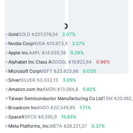
Popüler Gerçek Dünya Varlıkları
Gold
GOLD
₺207.076,54
2.07%
Nvidia Corp
NVDA
₺10.673,5
2.27%
Apple Inc.
AAPL
₺14.939,38
0.29%
Alphabet Inc Class A
GOOGL
₺16.922,64
0.96%
Microsoft Corp
MSFT
₺23.823,66
0.03%
Silver
SILVER
₺3.032,13
3.05%
Amazon.com Inc
AMZN
₺13.084,8
0.82%
Taiwan Semiconductor Manufacturing Co Ltd
TSM
₺20.062
Broadcom Inc
AVGO
₺20.349,85
1.71%
SpaceX
SPCX
₺6.395,9
15.83%
Meta Platforms, Inc.
META
₺28.221,37
0.37%