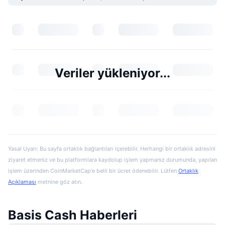
Veriler yükleniyor...
Yasal Uyarı: Bu sayfa ortaklık bağlantıları içerebilir. Herhangi bir ortaklık adresini
ziyaret etmeniz ve bu platformlara kaydolup işlem yapmanız durumunda, yapılan
işlem üzerinden CoinMarketCap'e belli bir ücret ödenebilir. Lütfen
Ortaklık
Açıklaması
metnine göz atın.
Basis Cash Haberleri