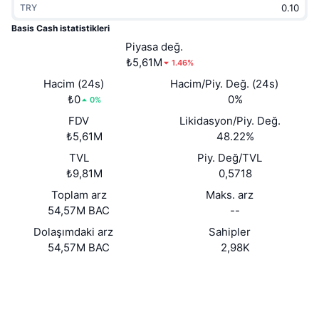
TRY
Popüler
Kripto ETF'leri
Öğren
CMC Model Bağlam Protokolü
Basis Cash istatistikleri
Yeni
Piyasa değ.
Bitcoin ETF'leri
x402
Haber
₺5,61M
1.46%
Kripto
Ethereum ETF'leri
Hacim (24s)
Hacim/Piy. Değ. (24s)
Akademi
₺0
0%
0%
Siyaset
FDV
Likidasyon/Piy. Değ.
Teknik analiz
Araştırma
₺5,61M
48.22%
Spor
TVL
Piy. Değ/TVL
RSI
Videolar
₺9,81M
0,5718
Finans
MACD
Toplam arz
Maks. arz
Sözlük
54,57M BAC
--
Teknoloji
Dolaşımdaki arz
Sahipler
Türevler
Kampanyalar
54,57M BAC
2,98K
NFT
Genel Bakış
Web sitesi
Airdrop
Website
Sosyal ağlar
Genel NFT İstatistikleri
Tasfiyeler
Elmas Ödülleri
Sözleşmeler
0x3449...03A69a