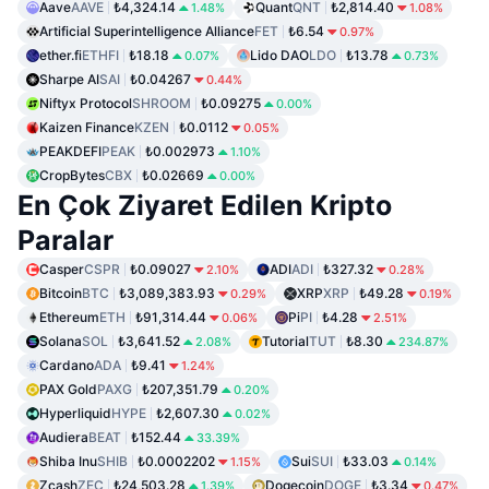
Aave
AAVE
₺4,324.14
Quant
QNT
₺2,814.40
1.48%
1.08%
Artificial Superintelligence Alliance
FET
₺6.54
0.97%
ether.fi
ETHFI
₺18.18
Lido DAO
LDO
₺13.78
0.07%
0.73%
Sharpe AI
SAI
₺0.04267
0.44%
Niftyx Protocol
SHROOM
₺0.09275
0.00%
Kaizen Finance
KZEN
₺0.0112
0.05%
PEAKDEFI
PEAK
₺0.002973
1.10%
CropBytes
CBX
₺0.02669
0.00%
En Çok Ziyaret Edilen Kripto
Paralar
Casper
CSPR
₺0.09027
ADI
ADI
₺327.32
2.10%
0.28%
Bitcoin
BTC
₺3,089,383.93
XRP
XRP
₺49.28
0.29%
0.19%
Ethereum
ETH
₺91,314.44
Pi
PI
₺4.28
0.06%
2.51%
Solana
SOL
₺3,641.52
Tutorial
TUT
₺8.30
2.08%
234.87%
Cardano
ADA
₺9.41
1.24%
PAX Gold
PAXG
₺207,351.79
0.20%
Hyperliquid
HYPE
₺2,607.30
0.02%
Audiera
BEAT
₺152.44
33.39%
Shiba Inu
SHIB
₺0.0002202
Sui
SUI
₺33.03
1.15%
0.14%
Zcash
ZEC
₺24,503.28
Dogecoin
DOGE
₺3.34
1.39%
0.47%