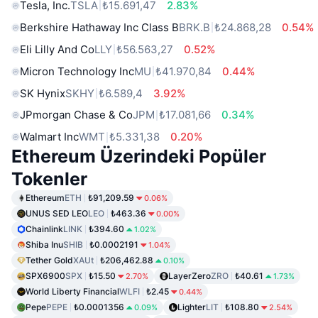
Tesla, Inc.
TSLA
₺15.691,47
2.83%
Berkshire Hathaway Inc Class B
BRK.B
₺24.868,28
0.54%
Eli Lilly And Co
LLY
₺56.563,27
0.52%
Micron Technology Inc
MU
₺41.970,84
0.44%
SK Hynix
SKHY
₺6.589,4
3.92%
JPmorgan Chase & Co
JPM
₺17.081,66
0.34%
Walmart Inc
WMT
₺5.331,38
0.20%
Ethereum Üzerindeki Popüler
Tokenler
Ethereum
ETH
₺91,209.59
0.06%
UNUS SED LEO
LEO
₺463.36
0.00%
Chainlink
LINK
₺394.60
1.02%
Shiba Inu
SHIB
₺0.0002191
1.04%
Tether Gold
XAUt
₺206,462.88
0.10%
SPX6900
SPX
₺15.50
LayerZero
ZRO
₺40.61
2.70%
1.73%
World Liberty Financial
WLFI
₺2.45
0.44%
Pepe
PEPE
₺0.0001356
Lighter
LIT
₺108.80
0.09%
2.54%