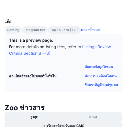
นักเทรดชั้นนำ
บทความ
เงินไหลเข้า/ไหลออกของ Exchange
2.7
DEX API
แปลงสกุลเงิน
เรตติ้ง (CertiK)
ตารางอันดับ
Spot
UCID
34712
เซนติเมนต์
องค์กร
จดหมายข่าว
ตัวชี้วัด
กำลังเป็นที่นิยม
ตราสารอนุพันธ์
แท็ก
ราคา
Gaming
CMC Launch
Telegram Bot
Tap To Earn (T2E)
แสดงทั้งหมด
ที่กำลังจะมาถึง
ดัชนีความกลัวและความโลภ
This is a preview page.
แหล่งข้อมูล
CMC Labs
ที่เพิ่มเข้ามาล่าสุด
ดัชนีฤดูกาลอัลท์คอยน์
For more details on listing tiers, refer to
Listings Review
Criteria Section B - (3).
CMC Max
GainersและLosers
ตัวชี้วัดวัฏจักรตลาด
เอกสาร
อัพเดทข้อมูลโทเคน
ข่าวเด่น
ที่มีผู้เข้าชมมากที่สุด
สัดส่วนมูลค่าตลาดรวมของบิตคอยน์เปรียบเทียบกับตลา
ส่งการปลดล็อคโทเคน
คุณเป็นเจ้าของโปรเจกต์นี้หรือไม่
คำถามพบบ่อย
เทเลบอท
รับตราสัญลักษณ์ชุมชน
ความรู้สึกที่มีต่อชุมชน
ดัชนี CoinMarketCap 20
การบูรณาการ AI
ลงโฆษณา
อันดับเชน
ดัชนี CoinMarketCap 100
Zoo ข่าวสาร
CMC Agent Hub
สูงสุด
ล่าสุด
ตลาดการคาดการณ์
กระแสเงินทุน ETF
วิดเจ็ตสำหรับเว็บไซต์
ตลาดทักษะ
การวิเคราห์รายวันของ CMC