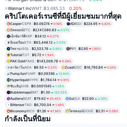
Walmart Inc
WMT
฿3,685.33
0.20%
คริปโตเคอร์เรนซีที่มีผู้เยี่ยมชมมากที่สุด
Casper
CSPR
฿0.06274
ADI
ADI
฿224.95
0.16%
0.83%
บิตคอยน์
BTC
฿2,147,080.83
0.57%
เอ็กซ์อาร์พี
XRP
฿34.12
0.27%
อีเธอเรียม
ETH
฿63,448.12
0.53%
โซลานา
SOL
฿2,533.76
Pi
PI
฿2.95
0.95%
1.95%
Tutorial
TUT
฿5.72
1.54%
PAX Gold
PAXG
฿143,008.78
0.08%
คาร์ดาโน
ADA
฿6.53
Zcash
ZEC
฿16,795.84
0.23%
0.04%
Pump.fun
PUMP
฿0.09356
13.54%
Hyperliquid
HYPE
฿1,784.14
0.91%
ชิบะอินุ
SHIB
฿0.0001545
1.26%
Bubblemaps
BMT
฿1.30
150.55%
Audiera
BEAT
฿79.62
Sui
SUI
฿22.90
20.45%
0.30%
Bittensor
TAO
฿6,700.04
1.49%
Biconomy
BICO
฿1.26
โดชคอยน์
DOGE
฿2.31
47.36%
0.08%
กำลังเป็นที่นิยม