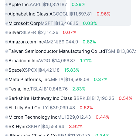
Apple Inc.
AAPL
฿10,326.87
0.29%
Alphabet Inc Class A
GOOGL
฿11,697.81
0.96%
Microsoft Corp
MSFT
฿16,468.15
0.03%
Silver
SILVER
฿2,114.26
0.07%
Amazon.com Inc
AMZN
฿9,044.9
0.82%
Taiwan Semiconductor Manufacturing Co Ltd
TSM
฿13,867
Broadcom Inc
AVGO
฿14,066.87
1.71%
SpaceX
SPCX
฿4,421.18
15.83%
Meta Platforms, Inc.
META
฿19,508.08
0.37%
Tesla, Inc.
TSLA
฿10,846.76
2.83%
Berkshire Hathaway Inc Class B
BRK.B
฿17,190.25
0.54%
Eli Lilly And Co
LLY
฿39,099.48
0.52%
Micron Technology Inc
MU
฿29,012.43
0.44%
SK Hynix
SKHY
฿4,554.94
3.92%
JPmorgan Chase & Co
JPM
฿11,807.73
0.34%