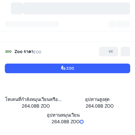
สกุลเงินคริปโต
แดชบอร์ด
สกุลเงินคริปโต
DexScan
ตลาด
อันดับ
Zoo
ราคา
4K
ZOO
สัญญาณ
ตัวกลางการแลกเปลี่ยน
หมวดหมู่
New
ภาพรวมของตลาด
ซื้อ ZOO
กำลังมาแรง
ชุมชน
ภาพตลาดย้อนหลัง
ตลาด Spot
การซื้อขายสินทรัพย์ดิจิทัลโดยผ่านคนกลาง:
ใหม่
ฟีด
API
การปลดล็อกโทเคน
จำนวนคริปโทเคอร์เรนซี
Spot
โทเคนที่กำลังหมุนเวียนหรือถูกล็อค
อุปทานสูงสุด
264.08B ZOO
264.08B ZOO
ราคาบวก
หัวข้อ
อัตราผลตอบแทน
ผลิตภัณฑ์
คลังของ บิตคอยน์
ตราสารอนุพันธ์
API
อุปทานหมุนเวียน
Meme Explorer
264.08B ZOO
ไลฟ์สด
สินทรัพย์ในโลกแห่งความเป็นจริง
คลังของ บีเอนบี
ผลิตภัณฑ์
API คริปโต
การซื้อขายสินทรัพย์ดิจิทัลโดยไม่มีคนกลาง:
เว็บไซต์
Website