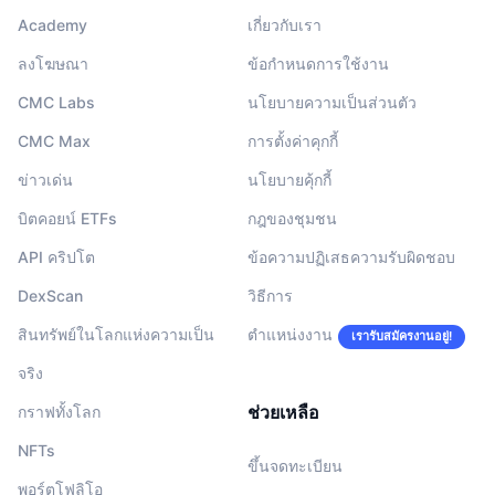
Academy
เกี่ยวกับเรา
ลงโฆษณา
ข้อกำหนดการใช้งาน
CMC Labs
นโยบายความเป็นส่วนตัว
CMC Max
การตั้งค่าคุกกี้
ข่าวเด่น
นโยบายคุ้กกี้
บิตคอยน์ ETFs
กฎของชุมชน
API คริปโต
ข้อความปฏิเสธความรับผิดชอบ
DexScan
วิธีการ
สินทรัพย์ในโลกแห่งความเป็น
ตำแหน่งงาน
เรารับสมัครงานอยู่!
จริง
ช่วยเหลือ
กราฟทั้งโลก
NFTs
ขึ้นจดทะเบียน
พอร์ตโฟลิโอ