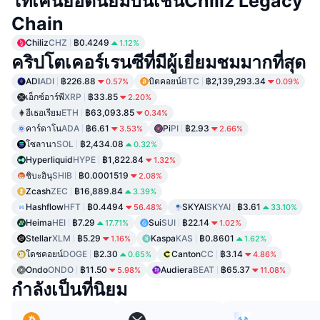
โทเคนยอดนิยมบนเชนChiliz Legacy
Chain
Chiliz
CHZ
฿0.4249
1.12%
คริปโตเคอร์เรนซีที่มีผู้เยี่ยมชมมากที่สุด
ADI
ADI
฿226.88
บิตคอยน์
BTC
฿2,139,293.34
0.57%
0.09%
เอ็กซ์อาร์พี
XRP
฿33.85
2.20%
อีเธอเรียม
ETH
฿63,093.85
0.34%
คาร์ดาโน
ADA
฿6.61
Pi
PI
฿2.93
3.53%
2.66%
โซลานา
SOL
฿2,434.08
0.32%
Hyperliquid
HYPE
฿1,822.84
1.32%
ชิบะอินุ
SHIB
฿0.0001519
2.08%
Zcash
ZEC
฿16,889.84
3.39%
Hashflow
HFT
฿0.4494
SKYAI
SKYAI
฿3.61
56.48%
33.10%
Heima
HEI
฿7.29
Sui
SUI
฿22.14
17.71%
1.02%
Stellar
XLM
฿5.29
Kaspa
KAS
฿0.8601
1.16%
1.62%
โดชคอยน์
DOGE
฿2.30
Canton
CC
฿3.14
0.65%
4.86%
Ondo
ONDO
฿11.50
Audiera
BEAT
฿65.37
5.98%
11.08%
กำลังเป็นที่นิยม