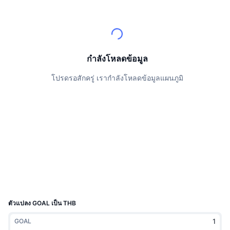
นักเทรดชั้นนำ
บทความ
เงินไหลเข้า/ไหลออกของ Exchange
DEX API
แปลงสกุลเงิน
ตารางอันดับ
Spot
เซนติเมนต์
องค์กร
จดหมายข่าว
ตัวชี้วัด
กำลังเป็นที่นิยม
ตราสารอนุพันธ์
ราคา
CMC Launch
กำลังโหลดข้อมูล
ที่กำลังจะมาถึง
ดัชนีความกลัวและความโลภ
โปรดรอสักครู่ เรากำลังโหลดข้อมูลแผนภูมิ
แหล่งข้อมูล
CMC Labs
ที่เพิ่มเข้ามาล่าสุด
ดัชนีฤดูกาลอัลท์คอยน์
CMC Max
GainersและLosers
ตัวชี้วัดวัฏจักรตลาด
เอกสาร
ข่าวเด่น
ที่มีผู้เข้าชมมากที่สุด
สัดส่วนมูลค่าตลาดรวมของบิตคอยน์เปรียบเทียบกับตลา
คำถามพบบ่อย
เทเลบอท
ความรู้สึกที่มีต่อชุมชน
ดัชนี CoinMarketCap 20
การบูรณาการ AI
ลงโฆษณา
อันดับเชน
ดัชนี CoinMarketCap 100
CMC Agent Hub
ตัวแปลง GOAL เป็น THB
ตลาดการคาดการณ์
กระแสเงินทุน ETF
วิดเจ็ตสำหรับเว็บไซต์
GOAL
ตลาดทักษะ