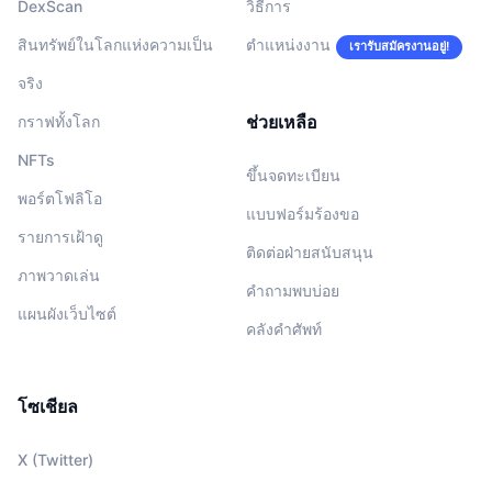
DexScan
วิธีการ
สินทรัพย์ในโลกแห่งความเป็น
ตำแหน่งงาน
เรารับสมัครงานอยู่!
จริง
ช่วยเหลือ
กราฟทั้งโลก
NFTs
ขึ้นจดทะเบียน
พอร์ตโฟลิโอ
แบบฟอร์มร้องขอ
รายการเฝ้าดู
ติดต่อฝ่ายสนับสนุน
ภาพวาดเล่น
คำถามพบบ่อย
แผนผังเว็บไซต์
คลังคำศัพท์
โซเชียล
X (Twitter)