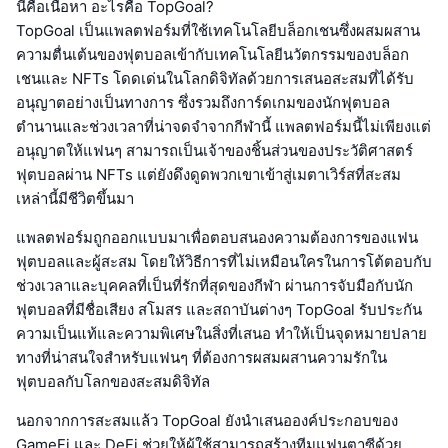
นี่คือเนื้อหา อะไรคือ TopGoal?
TopGoal เป็นแพลตฟอร์มที่ใช้เทคโนโลยีบล็อกเชนซึ่งผสมผสาน
ความตื่นเต้นของฟุตบอลเข้ากับเทคโนโลยีนวัตกรรมของบล็อก
เชนและ NFTs โดดเด่นในโลกดิจิทัลด้วยการเสนอสะสมที่ได้รับ
อนุญาตอย่างเป็นทางการ ซึ่งรวมถึงการ์ดเกมของนักฟุตบอล
ตำนานและช่วงเวลาที่น่าจดจำจากกีฬานี้ แพลตฟอร์มนี้ไม่เพียงแต่
อนุญาตให้แฟนๆ สามารถเป็นเจ้าของชิ้นส่วนของประวัติศาสตร์
ฟุตบอลผ่าน NFTs แต่ยังดึงดูดพวกเขาเข้าสู่เมตาเวิร์สที่สะสม
เหล่านี้มีชีวิตขึ้นมา
แพลตฟอร์มถูกออกแบบมาเพื่อตอบสนองความต้องการของแฟน
ฟุตบอลและผู้สะสม โดยให้วิธีการที่ไม่เหมือนใครในการโต้ตอบกับ
ช่วงเวลาและบุคคลที่เป็นที่รักที่สุดของกีฬา ผ่านการจับมือกับนัก
ฟุตบอลที่มีชื่อเสียง สโมสร และสถาบันต่างๆ TopGoal รับประกัน
ความเป็นแท้และความพิเศษในสิ่งที่เสนอ ทำให้เป็นจุดหมายปลาย
ทางที่น่าสนใจสำหรับแฟนๆ ที่ต้องการผสมผสานความรักใน
ฟุตบอลกับโลกของสะสมดิจิทัล
นอกจากการสะสมแล้ว TopGoal ยังนำเสนอองค์ประกอบของ
GameFi และ DeFi ช่วยให้ผู้ใช้สามารถสร้างทีมแฟนตาซีด้วย