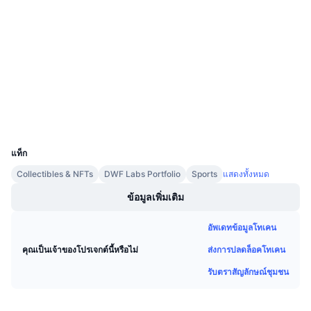
สัญญา
การขายที่กำลังจะมีขึ้น
อัตราเงินทุน
เรียนรู้และรับ
3.8
เรตติ้ง (CertiK)
Audits
ปฏิทิน
explorer.chiliz.com
สำรวจ
ปฏิทิน ICO
วอลเลท
UCID
ปฏิทินกิจกรรม
11198
แท็ก
Collectibles & NFTs
DWF Labs Portfolio
Sports
แสดงทั้งหมด
ข้อมูลเพิ่มเติม
อัพเดทข้อมูลโทเคน
ส่งการปลดล็อคโทเคน
คุณเป็นเจ้าของโปรเจกต์นี้หรือไม่
รับตราสัญลักษณ์ชุมชน