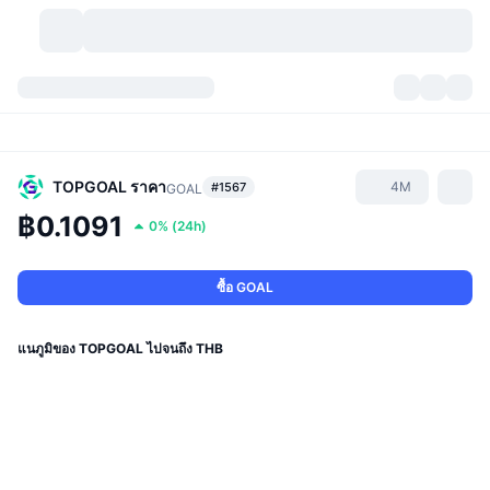
สกุลเงินคริปโต
แดชบอร์ด
สกุลเงินคริปโต
DexScan
ตลาด
อันดับ
TOPGOAL
ราคา
4M
#1567
GOAL
฿0.1091
0%
(
24h
)
สัญญาณ
ตัวกลางการแลกเปลี่ยน
หมวดหมู่
New
ภาพรวมของตลาด
กำลังมาแรง
ชุมชน
ภาพตลาดย้อนหลัง
ตลาด Spot
การซื้อขายสินทรัพย์ดิจิทัลโดยผ่านคนกลาง:
ซื้อ GOAL
ใหม่
ฟีด
API
การปลดล็อกโทเคน
จำนวนคริปโทเคอร์เรนซี
Spot
แนภูมิของ TOPGOAL ไปจนถึง THB
ราคาบวก
หัวข้อ
อัตราผลตอบแทน
ผลิตภัณฑ์
คลังของ บิตคอยน์
ตราสารอนุพันธ์
API
Meme Explorer
ไลฟ์สด
สินทรัพย์ในโลกแห่งความเป็นจริง
คลังของ บีเอนบี
ผลิตภัณฑ์
API คริปโต
การซื้อขายสินทรัพย์ดิจิทัลโดยไม่มีคนกลาง: