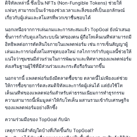
ดิจิทัลเหล่านี้ ซึ่งเป็น NFTs (Non-Fungible Tokens) ช่วยให้
แฟนๆ สามารถเป็นเจ้าของช่วงเวลาและสิ่งของที่เป็นเอกลักษณ์
เกี่ยวกับผู้เล่นและสโมสรที่พวกเขาชื่นชอบได้
นอกเหนือจากการเล่นเกมและการสะสมแล้ว TopGoal ยังนำเสนอ
ชั้นการกำกับดูแลในระบบนิเวศของตน ผู้ถือโทเค็นเนทีฟสามารถมี
อิทธิพลต่อการตัดสินใจภายในแพลตฟอร์ม เช่น การเซ็นสัญญาผู้
เล่นและการก่อตั้งสโมสรฟุตบอลใหม่ กลไกการกำกับดูแลนี้ช่วยให้
แน่ใจว่าชุมชนมีส่วนร่วมในการพัฒนาและทิศทางของแพลตฟอร์ม
ส่งเสริมฐานผู้ใช้ที่มีส่วนร่วมและกระตือรือร้นมากขึ้น
นอกจากนี้ แพลตฟอร์มยังมีตลาดซื้อขาย ตลาดนี้ไม่เพียงแต่ช่วย
ให้การซื้อขายการ์ดสะสมดิจิทัลและการ์ดผู้เล่นได้ แต่ยังใช้โท
เค็นเนทีฟของแพลตฟอร์มสำหรับค่าธรรมเนียมการทำธุรกรรม
ความสามารถนี้เพิ่มมูลค่าให้กับโทเค็น ผสานรวมเข้ากับเศรษฐกิจ
ของแพลตฟอร์มอย่างลึกซึ้ง
ความร่วมมือของ TopGoal กับนัก
เหตุการณ์สำคัญใดบ้างที่เกิดขึ้นกับ TopGoal?