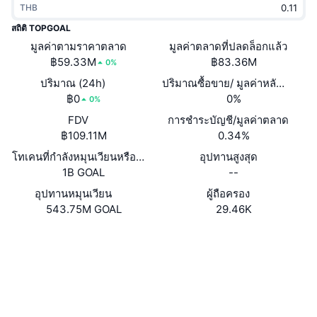
THB
กำลังเป็นที่นิยม
คริปโตฯ ETFs
การเรียนรู้
CMC MCP
สถิติ TOPGOAL
มูลค่าตามราคาตลาด
ใหม่
มูลค่าตลาดที่ปลดล็อกแล้ว
บิตคอยน์ ETFs
x402
ข่าว
฿59.33M
฿83.36M
0%
คริปโต
อีเธอเรียม ETFs
ปริมาณ (24h)
ปริมาณซื้อขาย/ มูลค่าหลักทรัพย
Academy
฿0
0%
0%
การเมือง
FDV
การชำระบัญชี/มูลค่าตลาด
การวิเคราะห์ทางเทคนิค
วิจัย
฿109.11M
0.34%
สปอต
โทเคนที่กำลังหมุนเวียนหรือถูกล็อค
อุปทานสูงสุด
RSI
วิดีโอ
1B GOAL
--
การเงิน
MACD
อุปทานหมุนเวียน
ผู้ถือครอง
คลังคำศัพท์
543.75M GOAL
29.46K
เทคโนโลยี
Website
ตราสารอนุพันธ์
แคมเปญ
เว็บไซต์
NFT
ภาพรวม
Airdrop
โซเชียล
สถิติ NFT โดยภาพรวม
การชำระบัญชี
รางวัลเพชร
0x5D95...ac8C5C