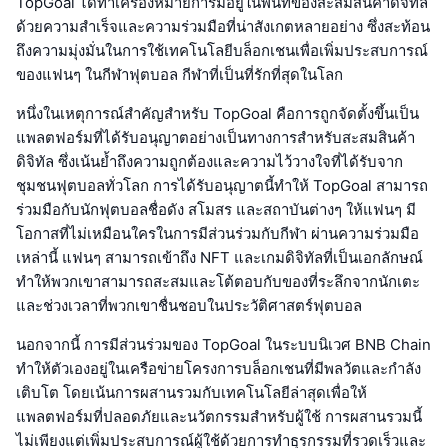
TopGoal ได้ทำเครื่องหมายการมีอยู่ในพื้นที่ของสะสมสินค้าดิจิทัล
ด้วยความสำเร็จและความร่วมมือที่น่าสังเกตหลายอย่าง ซึ่งสะท้อน
ถึงความมุ่งมั่นในการใช้เทคโนโลยีบล็อกเชนเพื่อเพิ่มประสบการณ์
ของแฟนๆ ในกีฬาฟุตบอล กีฬาที่เป็นที่รักที่สุดในโลก
หนึ่งในเหตุการณ์สำคัญสำหรับ TopGoal คือการถูกจัดตั้งขึ้นเป็น
แพลตฟอร์มที่ได้รับอนุญาตอย่างเป็นทางการสำหรับสะสมสินค้า
ดิจิทัล ซึ่งเน้นย้ำถึงความถูกต้องและความไว้วางใจที่ได้รับจาก
ชุมชนฟุตบอลทั่วโลก การได้รับอนุญาตนี้ทำให้ TopGoal สามารถ
ร่วมมือกับนักฟุตบอลชื่อดัง สโมสร และสถาบันต่างๆ ให้แฟนๆ มี
โอกาสที่ไม่เหมือนใครในการมีส่วนร่วมกับกีฬา ผ่านความร่วมมือ
เหล่านี้ แฟนๆ สามารถเข้าถึง NFT และเกมดิจิทัลที่เป็นเอกลักษณ์
ทำให้พวกเขาสามารถสะสมและโต้ตอบกับของที่ระลึกจากนักเตะ
และช่วงเวลาที่พวกเขาชื่นชอบในประวัติศาสตร์ฟุตบอล
นอกจากนี้ การมีส่วนร่วมของ TopGoal ในระบบนิเวศ BNB Chain
ทำให้ตัวเองอยู่ในเครือข่ายโครงการบล็อกเชนที่มีพลวัตและกำลัง
เติบโต โดยเน้นการผสานรวมกับเทคโนโลยีล่าสุดเพื่อให้
แพลตฟอร์มที่ปลอดภัยและนวัตกรรมสำหรับผู้ใช้ การผสานรวมนี้
ไม่เพียงแต่เพิ่มประสบการณ์ผู้ใช้ด้วยการทำธุรกรรมที่รวดเร็วและ