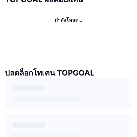
กำลังโหลด…
ปลดล็อกโทเคน TOPGOAL