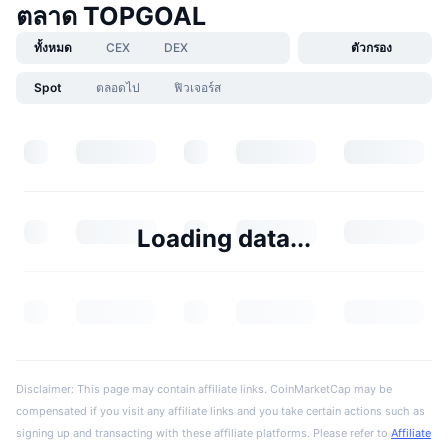
ตลาด TOPGOAL
ทั้งหมด
CEX
DEX
ตัวกรอง
Spot
ตลอดไป
ฟิวเจอร์ส
Loading data...
Disclaimer: This page may contain affiliate links. CoinMarketCap may be
compensated if you visit any affiliate links and you take certain actions such as
signing up and transacting with these affiliate platforms. Please refer to
Affiliate