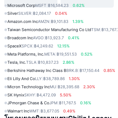
Microsoft Corp
MSFT
฿16,584.23
0.62%
Silver
SILVER
฿2,084.17
0.04%
Amazon.com Inc
AMZN
฿9,101.83
1.39%
Taiwan Semiconductor Manufacturing Co Ltd
TSM
฿13,767.
Broadcom Inc
AVGO
฿13,923.7
0.41%
SpaceX
SPCX
฿4,249.62
12.15%
Meta Platforms, Inc.
META
฿19,551.53
0.52%
Tesla, Inc.
TSLA
฿10,837.23
2.86%
Berkshire Hathaway Inc Class B
BRK.B
฿17,150.44
0.85%
Eli Lilly And Co
LLY
฿38,789.86
1.30%
Micron Technology Inc
MU
฿28,395.68
2.30%
SK Hynix
SKHY
฿4,472.09
5.50%
JPmorgan Chase & Co
JPM
฿11,767.5
0.16%
Walmart Inc
WMT
฿3,677.05
0.49%