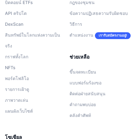
บิตคอยน์ ETFs
กฎของชุมชน
API คริปโต
ข้อความปฏิเสธความรับผิดชอบ
DexScan
วิธีการ
สินทรัพย์ในโลกแห่งความเป็น
ตำแหน่งงาน
เรารับสมัครงานอยู่!
จริง
ช่วยเหลือ
กราฟทั้งโลก
NFTs
ขึ้นจดทะเบียน
พอร์ตโฟลิโอ
แบบฟอร์มร้องขอ
รายการเฝ้าดู
ติดต่อฝ่ายสนับสนุน
ภาพวาดเล่น
คำถามพบบ่อย
แผนผังเว็บไซต์
คลังคำศัพท์
โซเชียล