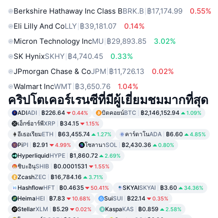
Berkshire Hathaway Inc Class B
BRK.B
฿17,174.99
0.55%
Eli Lilly And Co
LLY
฿39,181.07
0.14%
Micron Technology Inc
MU
฿29,893.85
3.02%
SK Hynix
SKHY
฿4,740.45
0.33%
JPmorgan Chase & Co
JPM
฿11,726.13
0.02%
Walmart Inc
WMT
฿3,650.76
1.04%
คริปโตเคอร์เรนซีที่มีผู้เยี่ยมชมมากที่สุด
ADI
ADI
฿226.64
บิตคอยน์
BTC
฿2,146,152.94
0.44%
1.09%
เอ็กซ์อาร์พี
XRP
฿34.15
1.15%
อีเธอเรียม
ETH
฿63,455.74
คาร์ดาโน
ADA
฿6.60
1.27%
4.85%
Pi
PI
฿2.91
โซลานา
SOL
฿2,430.36
4.99%
0.80%
Hyperliquid
HYPE
฿1,860.72
2.69%
ชิบะอินุ
SHIB
฿0.0001531
1.55%
Zcash
ZEC
฿16,784.16
3.71%
Hashflow
HFT
฿0.4635
SKYAI
SKYAI
฿3.60
50.41%
34.36%
Heima
HEI
฿7.83
Sui
SUI
฿22.14
10.68%
0.35%
Stellar
XLM
฿5.29
Kaspa
KAS
฿0.859
0.02%
2.58%