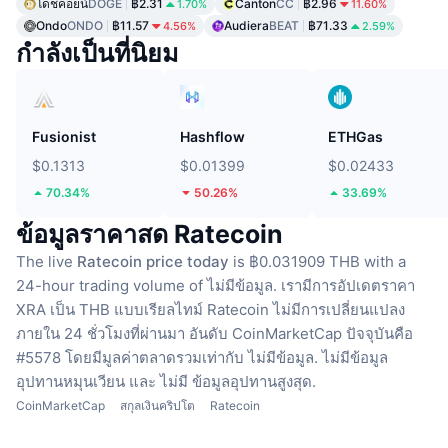
โดชคอยน์
DOGE
฿2.31
Canton
CC
฿2.96
1.70%
11.60%
Ondo
ONDO
฿11.57
Audiera
BEAT
฿71.33
4.56%
2.59%
กำลังเป็นที่นิยม
Fusionist
Hashflow
ETHGas
$0.1313
$0.01399
$0.02433
70.34%
50.26%
33.69%
ข้อมูลราคาสด Ratecoin
The live
Ratecoin price today
is ฿0.031909 THB with a
24-hour trading volume of ไม่มีข้อมูล.
เรามีการอัปเดตราคา
XRA เป็น THB แบบเรียลไทม์
Ratecoin ไม่มีการเปลี่ยนแปลง
ภายใน 24 ชั่วโมงที่ผ่านมา
อันดับ CoinMarketCap ปัจจุบันคือ
#5578 โดยมีมูลค่าตลาดรวมเท่ากับ ไม่มีข้อมูล.
ไม่มีข้อมูล
อุปทานหมุนเวียน
และ ไม่มี ข้อมูลอุปทานสูงสุด.
CoinMarketCap
สกุลเงินคริปโต
Ratecoin