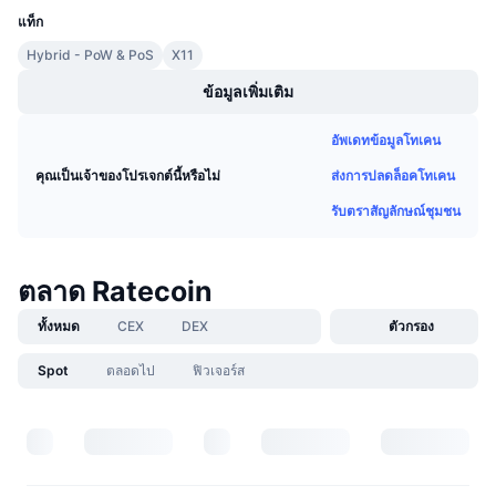
การขายที่กำลังจะมีขึ้น
แท็ก
อัตราเงินทุน
เรียนรู้และรับ
Hybrid - PoW & PoS
X11
ข้อมูลเพิ่มเติม
ปฏิทิน
อัพเดทข้อมูลโทเคน
ปฏิทิน ICO
ส่งการปลดล็อคโทเคน
คุณเป็นเจ้าของโปรเจกต์นี้หรือไม่
ปฏิทินกิจกรรม
รับตราสัญลักษณ์ชุมชน
ตลาด Ratecoin
ทั้งหมด
CEX
DEX
ตัวกรอง
Spot
ตลอดไป
ฟิวเจอร์ส