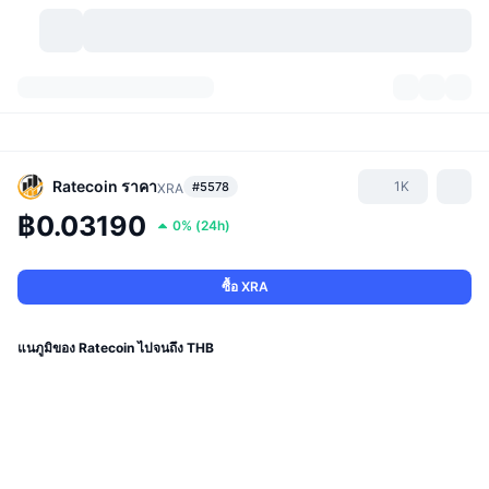
สกุลเงินคริปโต
แดชบอร์ด
สกุลเงินคริปโต
DexScan
ตลาด
อันดับ
Ratecoin
ราคา
1K
#5578
XRA
฿0.03190
0%
(
24h
)
สัญญาณ
ตัวกลางการแลกเปลี่ยน
หมวดหมู่
New
ภาพรวมของตลาด
กำลังมาแรง
ชุมชน
ภาพตลาดย้อนหลัง
ตลาด Spot
การซื้อขายสินทรัพย์ดิจิทัลโดยผ่านคนกลาง:
ซื้อ XRA
ใหม่
ฟีด
API
การปลดล็อกโทเคน
จำนวนคริปโทเคอร์เรนซี
Spot
แนภูมิของ Ratecoin ไปจนถึง THB
ราคาบวก
หัวข้อ
อัตราผลตอบแทน
ผลิตภัณฑ์
คลังของ บิตคอยน์
ตราสารอนุพันธ์
API
Meme Explorer
ไลฟ์สด
สินทรัพย์ในโลกแห่งความเป็นจริง
คลังของ บีเอนบี
ผลิตภัณฑ์
API คริปโต
การซื้อขายสินทรัพย์ดิจิทัลโดยไม่มีคนกลาง: