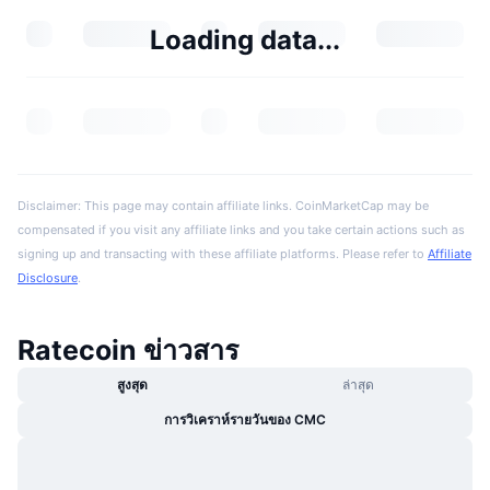
Loading data...
Disclaimer: This page may contain affiliate links. CoinMarketCap may be
compensated if you visit any affiliate links and you take certain actions such as
signing up and transacting with these affiliate platforms. Please refer to
Affiliate
Disclosure
.
Ratecoin ข่าวสาร
สูงสุด
ล่าสุด
การวิเคราห์รายวันของ CMC