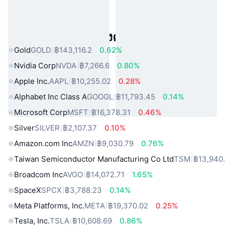
สินทรัพย์ในโลกแห่งความจริงยอดนิยม
Gold
GOLD
฿143,116.2
0.62%
Nvidia Corp
NVDA
฿7,266.6
0.80%
Apple Inc.
AAPL
฿10,255.02
0.28%
Alphabet Inc Class A
GOOGL
฿11,793.45
0.14%
Microsoft Corp
MSFT
฿16,378.31
0.46%
Silver
SILVER
฿2,107.37
0.10%
Amazon.com Inc
AMZN
฿9,030.79
0.76%
Taiwan Semiconductor Manufacturing Co Ltd
TSM
฿13,940
Broadcom Inc
AVGO
฿14,072.71
1.65%
SpaceX
SPCX
฿3,788.23
0.14%
Meta Platforms, Inc.
META
฿19,370.02
0.25%
Tesla, Inc.
TSLA
฿10,608.69
0.86%