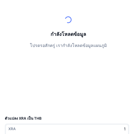
นักเทรดชั้นนำ
บทความ
เงินไหลเข้า/ไหลออกของ Exchange
DEX API
แปลงสกุลเงิน
ตารางอันดับ
Spot
เซนติเมนต์
องค์กร
จดหมายข่าว
ตัวชี้วัด
กำลังเป็นที่นิยม
ตราสารอนุพันธ์
ราคา
CMC Launch
กำลังโหลดข้อมูล
ที่กำลังจะมาถึง
ดัชนีความกลัวและความโลภ
โปรดรอสักครู่ เรากำลังโหลดข้อมูลแผนภูมิ
แหล่งข้อมูล
CMC Labs
ที่เพิ่มเข้ามาล่าสุด
ดัชนีฤดูกาลอัลท์คอยน์
CMC Max
GainersและLosers
ตัวชี้วัดวัฏจักรตลาด
เอกสาร
ข่าวเด่น
ที่มีผู้เข้าชมมากที่สุด
สัดส่วนมูลค่าตลาดรวมของบิตคอยน์เปรียบเทียบกับตลา
คำถามพบบ่อย
เทเลบอท
ความรู้สึกที่มีต่อชุมชน
ดัชนี CoinMarketCap 20
การบูรณาการ AI
ลงโฆษณา
อันดับเชน
ดัชนี CoinMarketCap 100
CMC Agent Hub
ตัวแปลง XRA เป็น THB
ตลาดการคาดการณ์
กระแสเงินทุน ETF
วิดเจ็ตสำหรับเว็บไซต์
XRA
ตลาดทักษะ