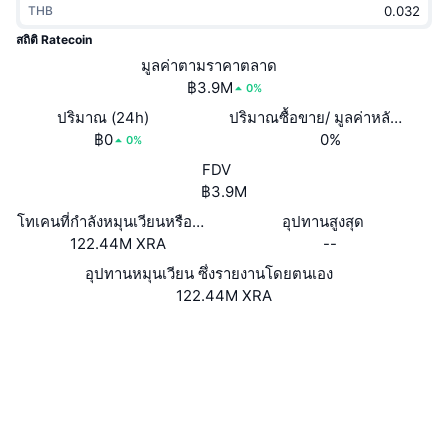
THB
กำลังเป็นที่นิยม
คริปโตฯ ETFs
การเรียนรู้
CMC MCP
สถิติ Ratecoin
ใหม่
มูลค่าตามราคาตลาด
บิตคอยน์ ETFs
x402
ข่าว
฿3.9M
0%
คริปโต
อีเธอเรียม ETFs
ปริมาณ (24h)
ปริมาณซื้อขาย/ มูลค่าหลักทรัพย
Academy
฿0
0%
0%
การเมือง
FDV
การวิเคราะห์ทางเทคนิค
วิจัย
฿3.9M
สปอต
โทเคนที่กำลังหมุนเวียนหรือถูกล็อค
อุปทานสูงสุด
RSI
วิดีโอ
122.44M XRA
--
การเงิน
MACD
อุปทานหมุนเวียน ซึ่งรายงานโดยตนเอง
คลังคำศัพท์
122.44M XRA
เทคโนโลยี
เว็บไซต์
Website
Whitepaper
ตราสารอนุพันธ์
แคมเปญ
โซเชียล
NFT
2.8
ภาพรวม
เรตติ้ง (CertiK)
Airdrop
สำรวจ
stakeminers.ca
สถิติ NFT โดยภาพรวม
UCID
การชำระบัญชี
รางวัลเพชร
978