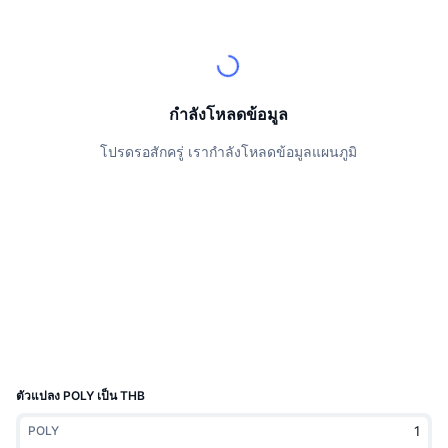
นักเทรดชั้นนำ
บทความ
เงินไหลเข้า/ไหลออกของ Exchange
DEX API
แปลงสกุลเงิน
ตารางอันดับ
Spot
เซนติเมนต์
องค์กร
จดหมายข่าว
ตัวชี้วัด
กำลังเป็นที่นิยม
ตราสารอนุพันธ์
ราคา
CMC Launch
กำลังโหลดข้อมูล
ที่กำลังจะมาถึง
ดัชนีความกลัวและความโลภ
โปรดรอสักครู่ เรากำลังโหลดข้อมูลแผนภูมิ
แหล่งข้อมูล
CMC Labs
ที่เพิ่มเข้ามาล่าสุด
ดัชนีฤดูกาลอัลท์คอยน์
CMC Max
GainersและLosers
ตัวชี้วัดวัฏจักรตลาด
เอกสาร
ข่าวเด่น
ที่มีผู้เข้าชมมากที่สุด
สัดส่วนมูลค่าตลาดรวมของบิตคอยน์เปรียบเทียบกับตลา
คำถามพบบ่อย
เทเลบอท
ความรู้สึกที่มีต่อชุมชน
ดัชนี CoinMarketCap 20
การบูรณาการ AI
ลงโฆษณา
อันดับเชน
ดัชนี CoinMarketCap 100
CMC Agent Hub
ตัวแปลง POLY เป็น THB
ตลาดการคาดการณ์
กระแสเงินทุน ETF
วิดเจ็ตสำหรับเว็บไซต์
POLY
ตลาดทักษะ