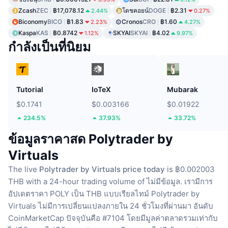
Zcash
ZEC
฿17,078.12
โดชคอยน์
DOGE
฿2.31
2.44%
0.27%
Biconomy
BICO
฿1.83
Cronos
CRO
฿1.60
2.23%
4.27%
Kaspa
KAS
฿0.8742
SKYAI
SKYAI
฿4.02
1.12%
9.97%
กำลังเป็นที่นิยม
Tutorial
IoTeX
Mubarak
$0.1741
$0.003166
$0.01922
234.5%
37.93%
33.72%
ข้อมูลราคาสด Polytrader by
Virtuals
The live
Polytrader by Virtuals price today
is ฿0.002003
THB with a 24-hour trading volume of ไม่มีข้อมูล.
เรามีการ
อัปเดตราคา POLY เป็น THB แบบเรียลไทม์
Polytrader by
Virtuals ไม่มีการเปลี่ยนแปลงภายใน 24 ชั่วโมงที่ผ่านมา
อันดับ
CoinMarketCap ปัจจุบันคือ #7104 โดยมีมูลค่าตลาดรวมเท่ากับ