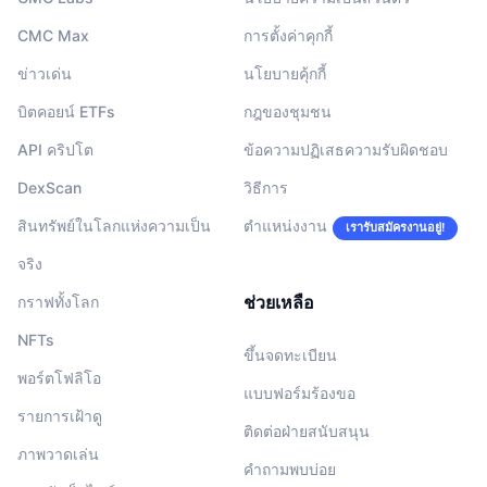
CMC Max
การตั้งค่าคุกกี้
ข่าวเด่น
นโยบายคุ้กกี้
บิตคอยน์ ETFs
กฎของชุมชน
API คริปโต
ข้อความปฏิเสธความรับผิดชอบ
DexScan
วิธีการ
สินทรัพย์ในโลกแห่งความเป็น
ตำแหน่งงาน
เรารับสมัครงานอยู่!
จริง
ช่วยเหลือ
กราฟทั้งโลก
NFTs
ขึ้นจดทะเบียน
พอร์ตโฟลิโอ
แบบฟอร์มร้องขอ
รายการเฝ้าดู
ติดต่อฝ่ายสนับสนุน
ภาพวาดเล่น
คำถามพบบ่อย