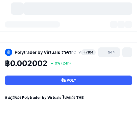
สกุลเงินคริปโต
แดชบอร์ด
สกุลเงินคริปโต
DexScan
ตลาด
อันดับ
Polytrader by Virtuals
ราคา
944
#7104
POLY
฿0.002002
0%
(
24h
)
สัญญาณ
ตัวกลางการแลกเปลี่ยน
หมวดหมู่
New
ภาพรวมของตลาด
กำลังมาแรง
ชุมชน
ภาพตลาดย้อนหลัง
ตลาด Spot
การซื้อขายสินทรัพย์ดิจิทัลโดยผ่านคนกลาง:
ซื้อ POLY
ใหม่
ฟีด
API
การปลดล็อกโทเคน
จำนวนคริปโทเคอร์เรนซี
Spot
แนภูมิของ Polytrader by Virtuals ไปจนถึง THB
ราคาบวก
หัวข้อ
อัตราผลตอบแทน
ผลิตภัณฑ์
คลังของ บิตคอยน์
ตราสารอนุพันธ์
API
Meme Explorer
ไลฟ์สด
สินทรัพย์ในโลกแห่งความเป็นจริง
คลังของ บีเอนบี
ผลิตภัณฑ์
API คริปโต
การซื้อขายสินทรัพย์ดิจิทัลโดยไม่มีคนกลาง: