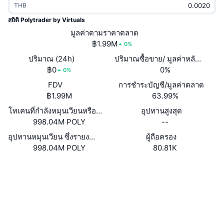
THB
กำลังเป็นที่นิยม
คริปโตฯ ETFs
การเรียนรู้
CMC MCP
สถิติ Polytrader by Virtuals
ใหม่
มูลค่าตามราคาตลาด
บิตคอยน์ ETFs
x402
ข่าว
฿1.99M
0%
คริปโต
อีเธอเรียม ETFs
ปริมาณ (24h)
ปริมาณซื้อขาย/ มูลค่าหลักทรัพย
Academy
฿0
0%
0%
การเมือง
FDV
การชำระบัญชี/มูลค่าตลาด
การวิเคราะห์ทางเทคนิค
วิจัย
฿1.99M
63.99%
สปอต
โทเคนที่กำลังหมุนเวียนหรือถูกล็อค
อุปทานสูงสุด
RSI
วิดีโอ
998.04M POLY
--
การเงิน
MACD
อุปทานหมุนเวียน ซึ่งรายงานโดยตนเอง
ผู้ถือครอง
คลังคำศัพท์
998.04M POLY
80.81K
เทคโนโลยี
เว็บไซต์
Website
ตราสารอนุพันธ์
แคมเปญ
โซเชียล
NFT
ภาพรวม
Airdrop
สัญญา
0x2676...4cedf5
สำรวจ
basescan.org
สถิติ NFT โดยภาพรวม
การชำระบัญชี
รางวัลเพชร
วอลเลท