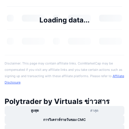
Loading data...
Disclaimer: This page may contain affiliate links. CoinMarketCap may be
compensated if you visit any affiliate links and you take certain actions such as
signing up and transacting with these affiliate platforms. Please refer to
Affiliate
Disclosure
.
Polytrader by Virtuals ข่าวสาร
สูงสุด
ล่าสุด
การวิเคราห์รายวันของ CMC