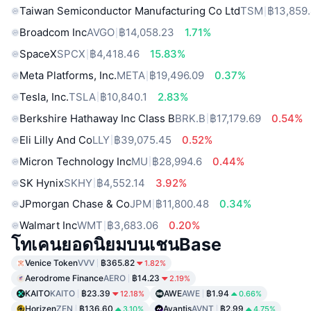
Taiwan Semiconductor Manufacturing Co Ltd
TSM
฿13,859
Broadcom Inc
AVGO
฿14,058.23
1.71%
SpaceX
SPCX
฿4,418.46
15.83%
Meta Platforms, Inc.
META
฿19,496.09
0.37%
Tesla, Inc.
TSLA
฿10,840.1
2.83%
Berkshire Hathaway Inc Class B
BRK.B
฿17,179.69
0.54%
Eli Lilly And Co
LLY
฿39,075.45
0.52%
Micron Technology Inc
MU
฿28,994.6
0.44%
SK Hynix
SKHY
฿4,552.14
3.92%
JPmorgan Chase & Co
JPM
฿11,800.48
0.34%
Walmart Inc
WMT
฿3,683.06
0.20%
โทเคนยอดนิยมบนเชนBase
Venice Token
VVV
฿365.82
1.82%
Aerodrome Finance
AERO
฿14.23
2.19%
KAITO
KAITO
฿23.39
AWE
AWE
฿1.94
12.18%
0.66%
Horizen
ZEN
฿136.60
Avantis
AVNT
฿2.99
3.10%
4.75%