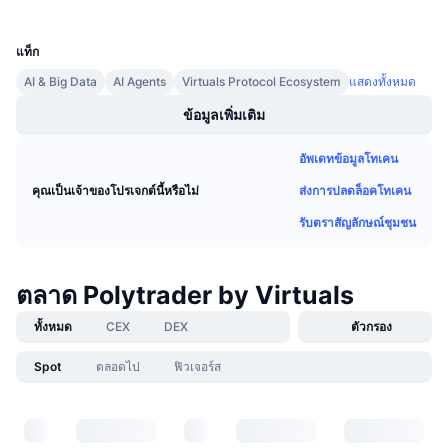
UCID
การขายที่กำลังจะมีขึ้น
35148
อัตราเงินทุน
เรียนรู้และรับ
แท็ก
AI & Big Data
AI Agents
Virtuals Protocol Ecosystem
แสดงทั้งหมด
ปฏิทิน
ข้อมูลเพิ่มเติม
ปฏิทิน ICO
อัพเดทข้อมูลโทเคน
ปฏิทินกิจกรรม
ส่งการปลดล็อคโทเคน
คุณเป็นเจ้าของโปรเจกต์นี้หรือไม่
รับตราสัญลักษณ์ชุมชน
ตลาด Polytrader by Virtuals
ทั้งหมด
CEX
DEX
ตัวกรอง
Spot
ตลอดไป
ฟิวเจอร์ส