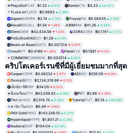
PlaysOut
PLAY
฿1.22
Keeta
KTA
฿3.33
4.91%
14.52%
FLock.io
FLOCK
฿0.9693
2.36%
Sapien
SAPIEN
฿2.74
Freysa
FAI
฿0.08435
2.75%
2.30%
Recall
RECALL
฿1.54
BIM
BIM
฿41.26
1.46%
0.34%
Diem
DIEM
฿42,434.58
ZORA
ZORA
฿0.1741
1.53%
0.71%
PoSciDonDAO
SCI
฿1.39
0.14%
Beats on Base
BEATS
฿0.007214
0.97%
ivault
IVT
฿0.4186
Fleek
FLK
฿0.1881
1.36%
0.13%
COMMON
COMMON
฿0.002514
5.00%
คริปโตเคอร์เรนซีที่มีผู้เยี่ยมชมมากที่สุด
Casper
CSPR
฿0.06232
ADI
ADI
฿226.09
2.67%
0.14%
บิตคอยน์
BTC
฿2,134,318.96
0.13%
เอ็กซ์อาร์พี
XRP
฿34.05
0.02%
อีเธอเรียม
ETH
฿63,059.92
Pi
PI
฿2.96
0.06%
2.05%
โซลานา
SOL
฿2,516.74
Tutorial
TUT
฿5.74
2.28%
234.06%
คาร์ดาโน
ADA
฿6.49
1.04%
PAX Gold
PAXG
฿143,248.10
0.37%
Hyperliquid
HYPE
฿1,801.21
0.26%
Audiera
BEAT
฿104.04
33.14%
ชิบะอินุ
SHIB
฿0.0001521
Sui
SUI
฿22.81
0.99%
0.12%