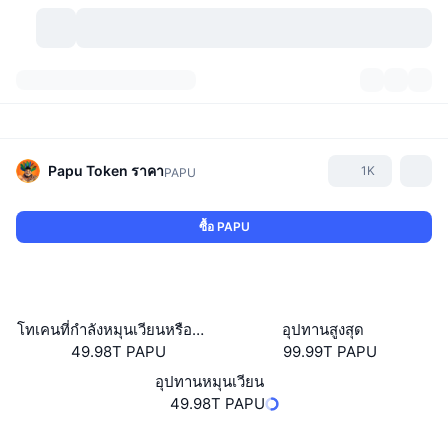
สกุลเงินคริปโต
แดชบอร์ด
สกุลเงินคริปโต
DexScan
ตลาด
อันดับ
Papu Token
ราคา
1K
PAPU
สัญญาณ
ตัวกลางการแลกเปลี่ยน
หมวดหมู่
New
ภาพรวมของตลาด
ซื้อ PAPU
กำลังมาแรง
ชุมชน
ภาพตลาดย้อนหลัง
ตลาด Spot
การซื้อขายสินทรัพย์ดิจิทัลโดยผ่านคนกลาง:
ใหม่
ฟีด
API
การปลดล็อกโทเคน
จำนวนคริปโทเคอร์เรนซี
Spot
โทเคนที่กำลังหมุนเวียนหรือถูกล็อค
อุปทานสูงสุด
49.98T PAPU
99.99T PAPU
ราคาบวก
หัวข้อ
อัตราผลตอบแทน
ผลิตภัณฑ์
คลังของ บิตคอยน์
ตราสารอนุพันธ์
API
อุปทานหมุนเวียน
Meme Explorer
49.98T PAPU
ไลฟ์สด
สินทรัพย์ในโลกแห่งความเป็นจริง
คลังของ บีเอนบี
ผลิตภัณฑ์
API คริปโต
การซื้อขายสินทรัพย์ดิจิทัลโดยไม่มีคนกลาง:
เว็บไซต์
Website