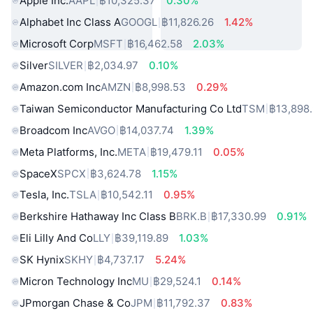
Apple Inc.
AAPL
฿10,325.37
0.30%
Alphabet Inc Class A
GOOGL
฿11,826.26
1.42%
Microsoft Corp
MSFT
฿16,462.58
2.03%
Silver
SILVER
฿2,034.97
0.10%
Amazon.com Inc
AMZN
฿8,998.53
0.29%
Taiwan Semiconductor Manufacturing Co Ltd
TSM
฿13,898
Broadcom Inc
AVGO
฿14,037.74
1.39%
Meta Platforms, Inc.
META
฿19,479.11
0.05%
SpaceX
SPCX
฿3,624.78
1.15%
Tesla, Inc.
TSLA
฿10,542.11
0.95%
Berkshire Hathaway Inc Class B
BRK.B
฿17,330.99
0.91%
Eli Lilly And Co
LLY
฿39,119.89
1.03%
SK Hynix
SKHY
฿4,737.17
5.24%
Micron Technology Inc
MU
฿29,524.1
0.14%
JPmorgan Chase & Co
JPM
฿11,792.37
0.83%