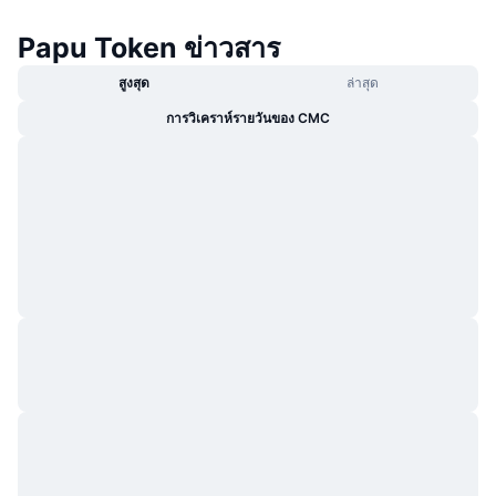
กำลังเป็นที่นิยม
คริปโตฯ ETFs
การเรียนรู้
CMC MCP
Papu Token ข่าวสาร
ใหม่
บิตคอยน์ ETFs
สูงสุด
ล่าสุด
x402
ข่าว
การวิเคราห์รายวันของ CMC
คริปโต
อีเธอเรียม ETFs
Academy
การเมือง
การวิเคราะห์ทางเทคนิค
วิจัย
สปอต
RSI
วิดีโอ
การเงิน
MACD
คลังคำศัพท์
เทคโนโลยี
ตราสารอนุพันธ์
แคมเปญ
NFT
ภาพรวม
Airdrop
สถิติ NFT โดยภาพรวม
การชำระบัญชี
รางวัลเพชร