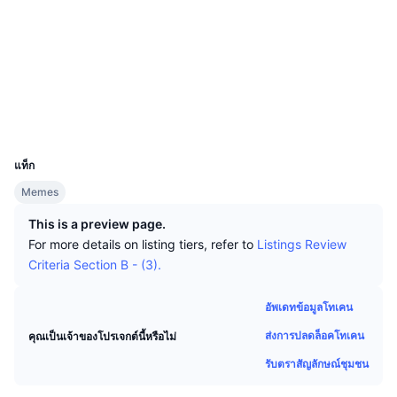
นักเทรดชั้นนำ
บทความ
เงินไหลเข้า/ไหลออกของ Exchange
DEX API
แปลงสกุลเงิน
ตารางอันดับ
Spot
โซเชียล
เซนติเมนต์
องค์กร
จดหมายข่าว
ตัวชี้วัด
กำลังเป็นที่นิยม
ตราสารอนุพันธ์
สัญญา
0x91db...3B21df
สำรวจ
bscscan.com
ราคา
CMC Launch
ที่กำลังจะมาถึง
ดัชนีความกลัวและความโลภ
วอลเลท
UCID
แหล่งข้อมูล
CMC Labs
31496
ที่เพิ่มเข้ามาล่าสุด
ดัชนีฤดูกาลอัลท์คอยน์
แท็ก
CMC Max
GainersและLosers
ตัวชี้วัดวัฏจักรตลาด
Memes
เอกสาร
ข่าวเด่น
This is a preview page.
ที่มีผู้เข้าชมมากที่สุด
สัดส่วนมูลค่าตลาดรวมของบิตคอยน์เปรียบเทียบกับตลา
คำถามพบบ่อย
For more details on listing tiers, refer to
Listings Review
เทเลบอท
Criteria Section B - (3).
ความรู้สึกที่มีต่อชุมชน
ดัชนี CoinMarketCap 20
การบูรณาการ AI
ลงโฆษณา
อัพเดทข้อมูลโทเคน
อันดับเชน
ดัชนี CoinMarketCap 100
ส่งการปลดล็อคโทเคน
คุณเป็นเจ้าของโปรเจกต์นี้หรือไม่
CMC Agent Hub
รับตราสัญลักษณ์ชุมชน
ตลาดการคาดการณ์
กระแสเงินทุน ETF
วิดเจ็ตสำหรับเว็บไซต์
ตลาดทักษะ