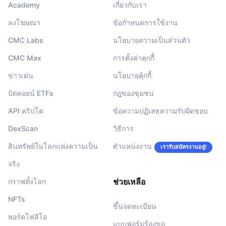
Academy
เกี่ยวกับเรา
ลงโฆษณา
ข้อกำหนดการใช้งาน
CMC Labs
นโยบายความเป็นส่วนตัว
CMC Max
การตั้งค่าคุกกี้
ข่าวเด่น
นโยบายคุ้กกี้
บิตคอยน์ ETFs
กฎของชุมชน
API คริปโต
ข้อความปฏิเสธความรับผิดชอบ
DexScan
วิธีการ
สินทรัพย์ในโลกแห่งความเป็น
ตำแหน่งงาน
เรารับสมัครงานอยู่!
จริง
ช่วยเหลือ
กราฟทั้งโลก
NFTs
ขึ้นจดทะเบียน
พอร์ตโฟลิโอ
แบบฟอร์มร้องขอ