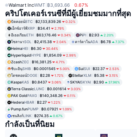
Walmart Inc
WMT
฿3,693.66
0.67%
คริปโตเคอร์เรนซีที่มีผู้เยี่ยมชมมากที่สุด
บิตคอยน์
BTC
฿2,133,839.26
0.32%
เอ็กซ์อาร์พี
XRP
฿34.41
2.79%
อีเธอเรียม
ETH
฿63,176.46
Pi
PI
฿2.93
0.34%
2.20%
โซลานา
SOL
฿2,415.38
คาร์ดาโน
ADA
฿6.78
2.04%
7.37%
Heima
HEI
฿6.30
30.44%
Hyperliquid
HYPE
฿1,854.09
2.99%
Zcash
ZEC
฿16,381.25
4.71%
ชิบะอินุ
SHIB
฿0.0001545
Sui
SUI
฿22.37
5.00%
2.53%
โดชคอยน์
DOGE
฿2.28
Stellar
XLM
฿5.38
1.72%
3.15%
Kaspa
KAS
฿0.8437
SKYAI
SKYAI
฿2.90
3.06%
37.96%
Terra Classic
LUNC
฿0.001614
3.03%
PAX Gold
PAXG
฿140,348.26
0.11%
Hedera
HBAR
฿2.27
1.22%
Pump.fun
PUMP
฿0.07921
1.09%
เชนลิงก์
LINK
฿274.35
0.67%
กำลังเป็นที่นิยม