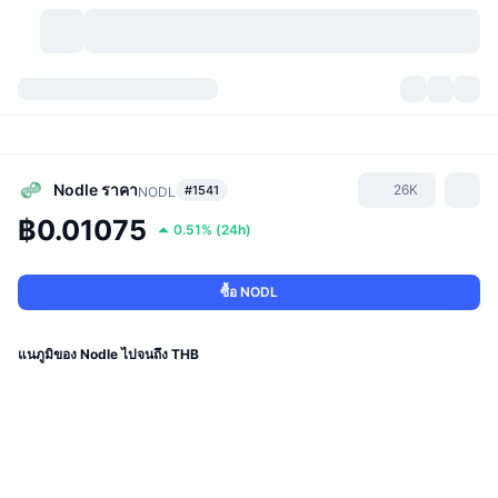
สกุลเงินคริปโต
แดชบอร์ด
สกุลเงินคริปโต
DexScan
ตลาด
อันดับ
Nodle
ราคา
26K
#1541
NODL
฿0.01075
0.51%
(
24h
)
สัญญาณ
ตัวกลางการแลกเปลี่ยน
หมวดหมู่
New
ภาพรวมของตลาด
กำลังมาแรง
ชุมชน
ภาพตลาดย้อนหลัง
ตลาด Spot
การซื้อขายสินทรัพย์ดิจิทัลโดยผ่านคนกลาง:
ซื้อ NODL
ใหม่
ฟีด
API
การปลดล็อกโทเคน
จำนวนคริปโทเคอร์เรนซี
Spot
แนภูมิของ Nodle ไปจนถึง THB
ราคาบวก
หัวข้อ
อัตราผลตอบแทน
ผลิตภัณฑ์
คลังของ บิตคอยน์
ตราสารอนุพันธ์
API
Meme Explorer
ไลฟ์สด
สินทรัพย์ในโลกแห่งความเป็นจริง
คลังของ บีเอนบี
ผลิตภัณฑ์
API คริปโต
การซื้อขายสินทรัพย์ดิจิทัลโดยไม่มีคนกลาง: