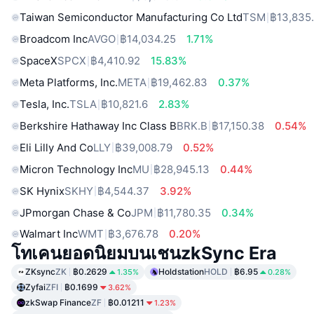
Taiwan Semiconductor Manufacturing Co Ltd
TSM
฿13,835
Broadcom Inc
AVGO
฿14,034.25
1.71%
SpaceX
SPCX
฿4,410.92
15.83%
Meta Platforms, Inc.
META
฿19,462.83
0.37%
Tesla, Inc.
TSLA
฿10,821.6
2.83%
Berkshire Hathaway Inc Class B
BRK.B
฿17,150.38
0.54%
Eli Lilly And Co
LLY
฿39,008.79
0.52%
Micron Technology Inc
MU
฿28,945.13
0.44%
SK Hynix
SKHY
฿4,544.37
3.92%
JPmorgan Chase & Co
JPM
฿11,780.35
0.34%
Walmart Inc
WMT
฿3,676.78
0.20%
โทเคนยอดนิยมบนเชนzkSync Era
ZKsync
ZK
฿0.2629
Holdstation
HOLD
฿6.95
1.35%
0.28%
Zyfai
ZFI
฿0.1699
3.62%
zkSwap Finance
ZF
฿0.01211
1.23%