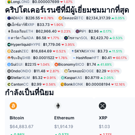
Long
LONG
฿0.000007699
1.07%
คริปโตเคอร์เรนซีที่มีผู้เยี่ยมชมมากที่สุด
ADI
ADI
฿226.55
บิตคอยน์
BTC
฿2,134,317.39
0.78%
0.05%
เอ็กซ์อาร์พี
XRP
฿33.73
1.90%
อีเธอเรียม
ETH
฿62,966.40
Pi
PI
฿2.96
0.23%
0.17%
คาร์ดาโน
ADA
฿6.58
โซลานา
SOL
฿2,423.70
1.77%
0.53%
Hyperliquid
HYPE
฿1,779.06
3.95%
Zcash
ZEC
฿16,684.69
SKYAI
SKYAI
฿3.73
0.52%
11.51%
ชิบะอินุ
SHIB
฿0.0001522
Hashflow
HFT
฿0.41
1.78%
60.17%
Sui
SUI
฿22.15
Biconomy
BICO
฿1.74
1.04%
41.69%
Ondo
ONDO
฿11.48
โดชคอยน์
DOGE
฿2.29
2.87%
0.17%
Stellar
XLM
฿5.32
Kaspa
KAS
฿0.8719
0.91%
2.05%
Canton
CC
฿2.99
Bonk
BONK
฿0.00008194
0.56%
12.16%
กำลังเป็นที่นิยม
Bitcoin
Ethereum
XRP
$64,883.67
$1,914.19
$1.03
0.86%
0.57%
1.11%