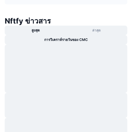
กำลังเป็นที่นิยม
คริปโตฯ ETFs
การเรียนรู้
CMC MCP
Nftfy ข่าวสาร
ใหม่
บิตคอยน์ ETFs
x402
ข่าว
สูงสุด
ล่าสุด
คริปโต
อีเธอเรียม ETFs
Academy
การวิเคราห์รายวันของ CMC
การเมือง
การวิเคราะห์ทางเทคนิค
วิจัย
สปอต
RSI
วิดีโอ
การเงิน
MACD
คลังคำศัพท์
เทคโนโลยี
ตราสารอนุพันธ์
แคมเปญ
NFT
ภาพรวม
Airdrop
สถิติ NFT โดยภาพรวม
การชำระบัญชี
รางวัลเพชร