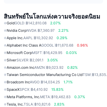
สินทรัพย์ในโลกแห่งความจริงยอดนิยม
Gold
GOLD
฿142,810.08
2.07%
Nvidia Corp
NVDA
฿7,360.97
2.27%
Apple Inc.
AAPL
฿10,302.92
0.29%
Alphabet Inc Class A
GOOGL
฿11,670.68
0.96%
Microsoft Corp
MSFT
฿16,429.95
0.03%
Silver
SILVER
฿2,091.1
3.05%
Amazon.com Inc
AMZN
฿9,023.92
0.82%
Taiwan Semiconductor Manufacturing Co Ltd
TSM
฿13,835
Broadcom Inc
AVGO
฿14,034.25
1.71%
SpaceX
SPCX
฿4,410.92
15.83%
Meta Platforms, Inc.
META
฿19,462.83
0.37%
Tesla, Inc.
TSLA
฿10,821.6
2.83%