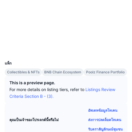
นักเทรดชั้นนำ
บทความ
เงินไหลเข้า/ไหลออกของ Exchange
DEX API
แปลงสกุลเงิน
โซเชียล
ตารางอันดับ
Spot
0xbf6f...4c091c
เซนติเมนต์
องค์กร
จดหมายข่าว
สัญญา
ตัวชี้วัด
กำลังเป็นที่นิยม
ตราสารอนุพันธ์
bscscan.com
ราคา
CMC Launch
สำรวจ
ที่กำลังจะมาถึง
ดัชนีความกลัวและความโลภ
วอลเลท
แหล่งข้อมูล
CMC Labs
ที่เพิ่มเข้ามาล่าสุด
ดัชนีฤดูกาลอัลท์คอยน์
UCID
9622
CMC Max
GainersและLosers
ตัวชี้วัดวัฏจักรตลาด
แท็ก
เอกสาร
Collectibles & NFTs
BNB Chain Ecosystem
Poolz Finance Portfolio
ข่าวเด่น
ที่มีผู้เข้าชมมากที่สุด
สัดส่วนมูลค่าตลาดรวมของบิตคอยน์เปรียบเทียบกับตลา
คำถามพบบ่อย
This is a preview page.
เทเลบอท
For more details on listing tiers, refer to
Listings Review
ความรู้สึกที่มีต่อชุมชน
ดัชนี CoinMarketCap 20
Criteria Section B - (3).
การบูรณาการ AI
ลงโฆษณา
อันดับเชน
ดัชนี CoinMarketCap 100
อัพเดทข้อมูลโทเคน
CMC Agent Hub
ส่งการปลดล็อคโทเคน
คุณเป็นเจ้าของโปรเจกต์นี้หรือไม่
ตลาดการคาดการณ์
กระแสเงินทุน ETF
วิดเจ็ตสำหรับเว็บไซต์
ตลาดทักษะ
รับตราสัญลักษณ์ชุมชน