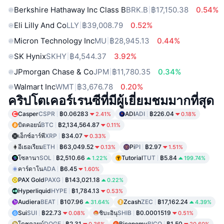
Berkshire Hathaway Inc Class B
BRK.B
฿17,150.38
0.54%
Eli Lilly And Co
LLY
฿39,008.79
0.52%
Micron Technology Inc
MU
฿28,945.13
0.44%
SK Hynix
SKHY
฿4,544.37
3.92%
JPmorgan Chase & Co
JPM
฿11,780.35
0.34%
Walmart Inc
WMT
฿3,676.78
0.20%
คริปโตเคอร์เรนซีที่มีผู้เยี่ยมชมมากที่สุด
Casper
CSPR
฿0.06283
ADI
ADI
฿226.04
2.41%
0.18%
บิตคอยน์
BTC
฿2,134,564.87
0.11%
เอ็กซ์อาร์พี
XRP
฿34.07
0.33%
อีเธอเรียม
ETH
฿63,049.52
Pi
PI
฿2.97
0.13%
1.51%
โซลานา
SOL
฿2,510.66
Tutorial
TUT
฿5.84
1.22%
199.74%
คาร์ดาโน
ADA
฿6.45
1.60%
PAX Gold
PAXG
฿143,021.18
0.22%
Hyperliquid
HYPE
฿1,784.13
0.53%
Audiera
BEAT
฿107.96
Zcash
ZEC
฿17,162.24
31.64%
4.39%
Sui
SUI
฿22.73
ชิบะอินุ
SHIB
฿0.0001519
0.08%
0.51%
โดชคอยน์
DOGE
฿2.31
Biconomy
BICO
฿1.50