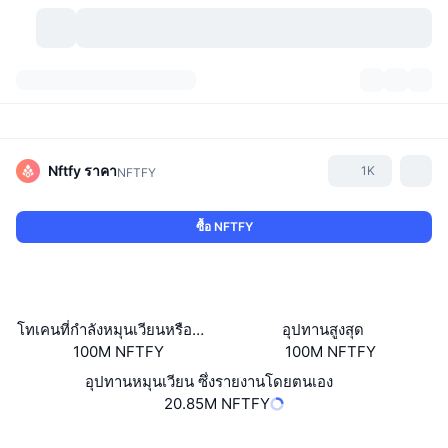
สกุลเงินคริปโต
แดชบอร์ด
สกุลเงินคริปโต
DexScan
ตลาด
อันดับ
Nftfy
ราคา
1K
NFTFY
สัญญาณ
ตัวกลางการแลกเปลี่ยน
หมวดหมู่
New
ภาพรวมของตลาด
ซื้อ NFTFY
กำลังมาแรง
ชุมชน
ภาพตลาดย้อนหลัง
ตลาด Spot
การซื้อขายสินทรัพย์ดิจิทัลโดยผ่านคนกลาง:
ใหม่
ฟีด
API
การปลดล็อกโทเคน
จำนวนคริปโทเคอร์เรนซี
Spot
โทเคนที่กำลังหมุนเวียนหรือถูกล็อค
อุปทานสูงสุด
100M NFTFY
100M NFTFY
ราคาบวก
หัวข้อ
อัตราผลตอบแทน
ผลิตภัณฑ์
คลังของ บิตคอยน์
ตราสารอนุพันธ์
API
อุปทานหมุนเวียน ซึ่งรายงานโดยตนเอง
Meme Explorer
20.85M NFTFY
ไลฟ์สด
สินทรัพย์ในโลกแห่งความเป็นจริง
คลังของ บีเอนบี
ผลิตภัณฑ์
API คริปโต
การซื้อขายสินทรัพย์ดิจิทัลโดยไม่มีคนกลาง:
เว็บไซต์
Website
Whitepaper